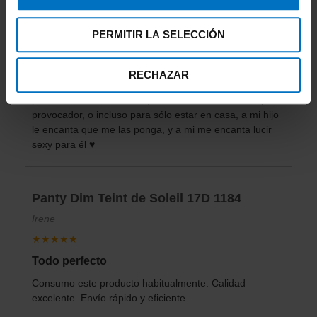
★★★★★
Muy sexys
PERMITIR LA SELECCIÓN
Tienen un toque elegante y se ven las piernas
hermosas, son de buena calidad, no se rompen ni se
RECHAZAR
estiran demasiado, y son ideales ya sea para salir o
para el diario en la oficina, la red les da un look muy
provocador, o incluso para sólo estar en casa, a mi hijo
le encanta que me las ponga, y a mi me encanta lucir
sexy para él ♥
Panty Dim Teint de Soleil 17D 1184
Irene
★★★★★
Todo perfecto
Consumo este producto habitualmente. Calidad
excelente. Envío rápido y eficiente.