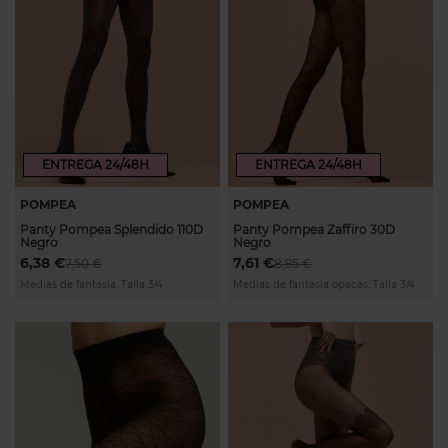
ENTREGA 24/48H
ENTREGA 24/48H
POMPEA
POMPEA
Panty Pompea Splendido 110D
Panty Pompea Zaffiro 30D
Negro
Negro
6,38 €
7,61 €
7,50 €
8,95 €
Medias de fantasía. Talla 3/4
Medias de fantasía opacas. Talla 3/4