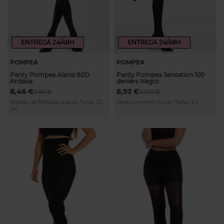
ENTREGA 24/48H
ENTREGA 24/48H
POMPEA
POMPEA
Panty Pompea Alanis 80D
Panty Pompea Sensation 100
Ardesia
deniers Negro
8,46 €
8,93 €
9,95 €
10,50 €
Medias de fantasía opacas. Tallas 1/2,
Pantys invierno mujer. Tallas S-L
3/4