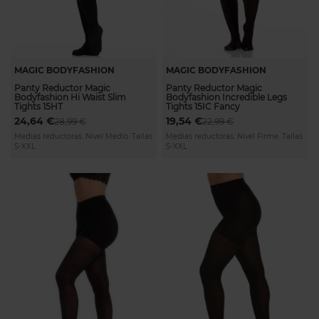
MAGIC BODYFASHION
MAGIC BODYFASHION
Panty Reductor Magic
Panty Reductor Magic
Bodyfashion Hi Waist Slim
Bodyfashion Incredible Legs
Tights 15HT
Tights 15IC Fancy
24,64 €
19,54 €
28,99 €
22,99 €
Medias reductoras. Nivel Medio. Tallas
Medias reductoras. Nivel Firme. Tallas
S-XXL
S-XXL