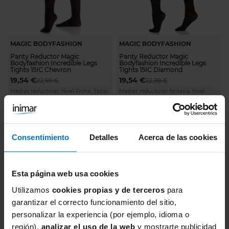
MAGIC BODYFASHION
MAGIC BODYFASHION
Panty Reductor Magic
Panty Reductor Magic
Bodyfashion Incredible Legs
Bodyfashion Incredible Legs
Tights 15IC Chevron
Tights 15IC Diamond
19,54 €
19,54 €
22,99 €
22,99 €
Medias reductoras. Nivel Firme. Tallas
Medias reductoras fantasía. Nivel
S-XXL
Firme. Tallas S-XXL
Consentimiento
Detalles
Acerca de las cookies
Esta página web usa cookies
Utilizamos
cookies propias y de terceros
para
garantizar el correcto funcionamiento del sitio,
personalizar la experiencia (por ejemplo, idioma o
región),
analizar el uso de la web
y mostrarte publicidad