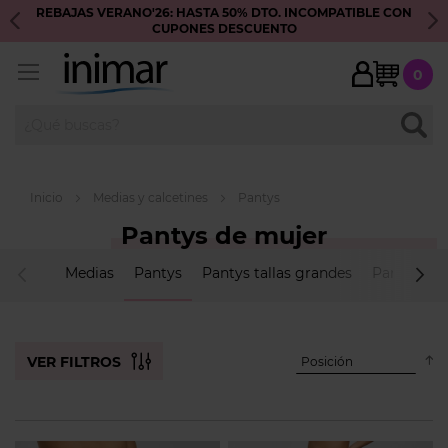
REBAJAS VERANO'26: HASTA 50% DTO. INCOMPATIBLE CON
S
CUPONES DESCUENTO
My Ca
0
BUSC
Inicio
Medias y calcetines
Pantys
Pantys de mujer
Medias
Pantys
Pantys tallas grandes
Pantys red
descendente
dirección
VER FILTROS
Establecer