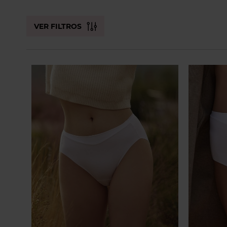
marcas del sector- Janira está
extraplanos por lo que no se n
VER FILTROS
Dentro del amplio catálogo 
amplísima colección, puedes enco
Otra de las cosas que nos g
vestidos muy ajustados, y adem
pero si
Junto con las fajas, las
bragas
d
packs braguitas
, muy comercia
microfibra, su pieza higiénica 
hasta la 3
Completando la oferta de Jani
Camisetas de tirantes, camisetas