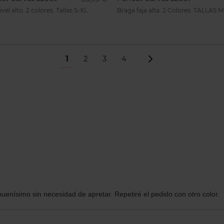
vel alto. 2 colores. Tallas S-XL.
Braga faja alta. 2 Colores. TALLAS M
Page
You're currently reading page
1
Page
Page
Page
Page
Siguiente
2
3
4
uenísimo sin necesidad de apretar. Repetiré el pedido con otro color.