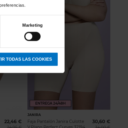
preferencias.
Marketing
IR TODAS LAS COOKIES
ENTREGA 24/48H
JANIRA
22,46 €
Faja Pantalón Janira Culotte
30,60 €
V.Plano Perfect Curves 32194
24,95 €
34,00 €