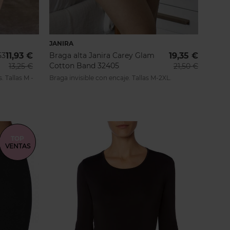
de liga
,
medias finas
y también
 son casi pantalones! Elegantes,
JANIRA
53
11,93 €
Braga alta Janira Carey Glam
19,35 €
Cotton Band 32405
13,25 €
21,50 €
. Tallas M -
Braga invisible con encaje. Tallas M-2XL.
as. Compra cualquier producto de
terior de Janira con Inimar!
TOP
VENTAS