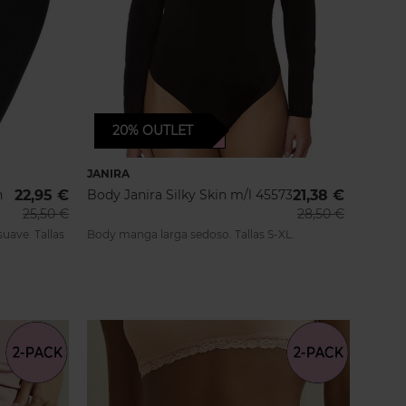
20%
OUTLET
ENTREGA 24/48H
JANIRA
n
22,95 €
Body Janira Silky Skin m/l 45573
21,38 €
25,50 €
28,50 €
suave. Tallas
Body manga larga sedoso. Tallas S-XL.