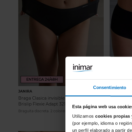
ENTREGA 24/48H
ENTREG
Consentimiento
(1)
JANIRA
Calificación:
JANIRA
100%
Braga Clasica invisible Janira
13,46 €
Braga alta 
Brislip Flexie Adapt 32140
Flexie Ada
14,95 €
Esta página web usa cookie
Braguita discreta. 2 colores. Talla Única (S a XL).
Braga sin cos
Utilizamos
cookies propias 
(por ejemplo, idioma o región
un perfil elaborado a partir 