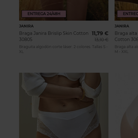
No podemos olvidarnos de las
ENTREGA 24/48H
ENTREG
Y también los leggings, como el
JANIRA
JANIRA
Braga Janira Brislip Skin Cotton
11,79 €
Braga alta 
30805
Cotton 30
13,10 €
Braguita algodón corte láser. 2 colores. Tallas S -
Braga alta al
XL
M - XXL
En Inimar tenemos una amplia se
Janira en nuestra web, y lo