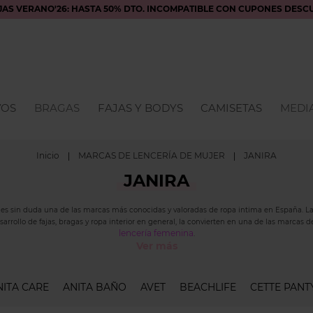
JAS VERANO'26: HASTA 50% DTO. INCOMPATIBLE CON CUPONES DESC
VOS
BRAGAS
FAJAS Y BODYS
CAMISETAS
MEDIA
Inicio
MARCAS DE LENCERÍA DE MUJER
JANIRA
JANIRA
a es sin duda una de las marcas más conocidas y valoradas de ropa intima en España. La
arrollo de fajas, bragas y ropa interior en general, la convierten en una de las marcas 
lencería femenina
.
Ver más
CATÁLOGO PRODUCTOS JANIRA
NITA CARE
ANITA BAÑO
AVET
BEACHLIFE
CETTE PANT
n una gran variedad de productos, en lugar de centrarse en los sujetadores como su pro