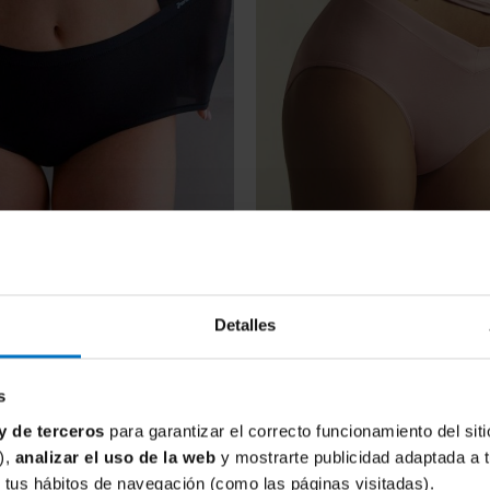
A 24/48H
ENTREGA 24/48H
Detalles
(1)
Calificación:
JANIRA
Ca
100%
8
invisible Janira Slip
14,63 €
Braga alta Janira Slip V Fresh
pt 32142
Cotton 36814 (Pack 2 uds.)
16,25 €
s
turas. 2 colores. Talla Única (S a XL)
Braguita alta algodon. Negro. Talla
y de terceros
para garantizar el correcto funcionamiento del siti
),
analizar el uso de la web
y mostrarte publicidad adaptada a 
de tus hábitos de navegación (como las páginas visitadas).