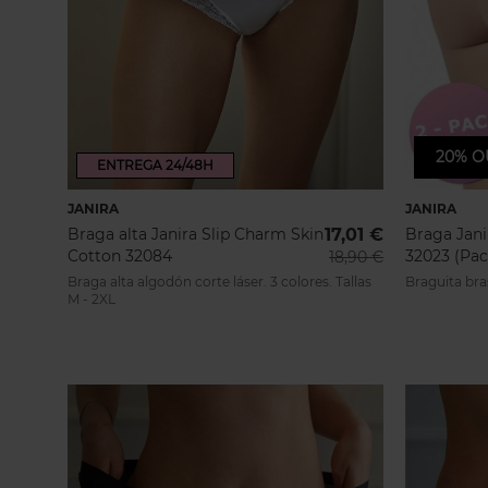
20%
O
ENTREGA 24/48H
ENTREG
JANIRA
JANIRA
Braga alta Janira Slip Charm Skin
17,01 €
Braga Jani
Cotton 32084
32023 (Pac
18,90 €
Braga alta algodón corte láser. 3 colores. Tallas
Braguita bras
M - 2XL