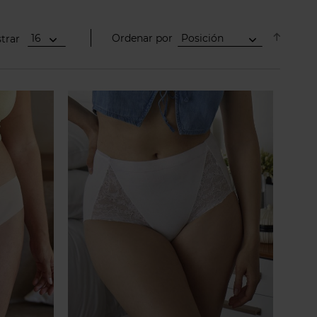
 talla o más y sus acabados son
descendente
o tipo de necesidades y curvas.
dirección
trar
Ordenar por
Establecer
cida y más buscada. Con una
sujetador, fajas pantalón, bragas
ue no se noten, incluso bajo
ue consigue reducir y moldear,
 figura.
las ocasiones, tenemos desde los
s, o bragas altas. En algodón o
mplia gama de tallas: desde la S
i clavarse.
según el uso que le quieras dar).
 llevar como camisetas interiores