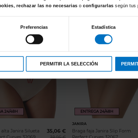
ookies, rechazar las no necesarias
o
configurarlas
según tus 
Preferencias
Estadística
PERMITIR LA SELECCIÓN
PERMIT
A 24/48H
ENTREGA 24/48H
JANIRA
alta Janira Silueta
35,06 €
Braga faja Janira Slip Form
ect Curves 32069
Perfect Curves 32067
38,95 €