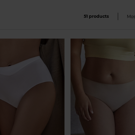
 especializada en prendas íntimas y moldeadoras. Con sus fajas podrás reducir hasta una
otan bajo la ropa. Las braguitas Janira cuentan con diseños elegantes y se adaptan a tod
¡Te presentamos las principales líneas de producto de la marca Janira!
51
products
Mos
FAJAS JANIRA
de productos de Janira, probablemente, las
fajas braga
son una de las líneas más cono
ntrar desde la talla S hasta la XXL, y todo tipo de modelos: fajas body, fajas altas para 
faja, fajas efecto tanga…
ustan de las fajas de Janira es que no se marcan. Están perfectamente estudiadas para q
ás, combinan perfectamente la comodidad en su uso, con ese punto de control justo, q
n que llevarlas resulte incómodo, sino que puedes usarlas diariamente, para estilizar tu
BRAGAS JANIRA
e Janira son el otro producto estrella de la marca. Con variedad de colores para todas 
les e interesantes con una magnífica relación calidad-precio, hasta bragas más clásica
de algodón de rizo es una seña de identidad característica. Además, Janira ofrece una a
XL. Sus
bragas tallas grandes
están especialmente diseñadas para ajustarse sin apretar n
CAMISETAS JANIRA
ra, en Inimar te ofrecemos una cuidada selección de
camisetas de mujer
(o exteriores, 
 de manga larga, camisetas con encaje (para que le des ese toque sexy a tu look!), para
para no pasar frío, o para que se vean, ya que son bonitas y atractivas.
MEDIAS, PANTYS Y LEGGINGS JANIRA