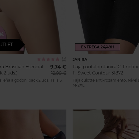
UTLET
A 24/48H
ENTREGA 24/48H
(2)
Calificación:
JANIRA
100%
ra Brasilian Esencial
9,74 €
Faja pantalon Janira C. Frictio
k 2 uds.)
F. Sweet Contour 31872
12,99 €
ileña algodon: pack 2 uds. Talla S.
Faja culotte anti-rozamiento. Nivel 
M-2XL.