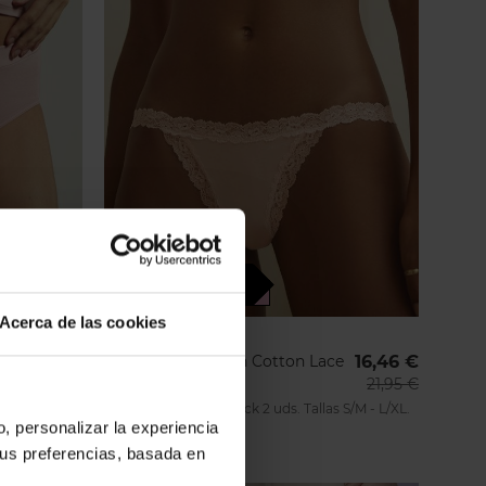
20%
OUTLET
ENTREGA 24/48H
Acerca de las cookies
(1)
lificación:
JANIRA
0%
18,27 €
Tanga Janira Fresh Cotton Lace
16,46 €
36811 (Pack 2 uds.)
20,30 €
21,95 €
s M-2XL.
Tanga de algodon: pack 2 uds. Tallas S/M - L/XL.
o, personalizar la experiencia
tus preferencias, basada en