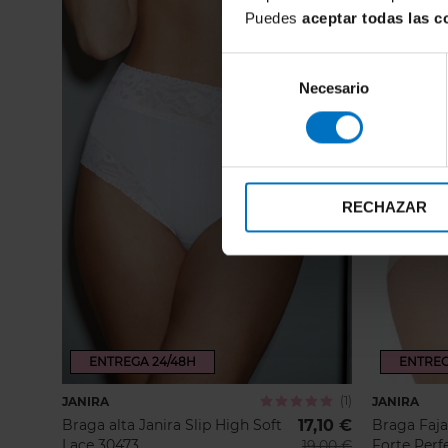
Puedes
aceptar todas las c
Selección
Necesario
de
consentimiento
RECHAZAR
ENTREGA 24/48H
ENTREG
(1)
JANIRA
Calificación:
JANIRA
100%
Braga alta Janira Slip High Soft
17,10 €
Braga Faja 
Lace 30473
Forte Perf
19,00 €