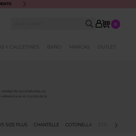
UENTO
ENVÍO GRATIS A PARTIR DE 70€ · ATENCIÓN PERSONALIZ
My Cart
BUSCAR
0
Buscar
S Y CALCETINES
BAÑO
MARCAS
OUTLET
 calidad de sus productos, su
de referencia en el mundo de la
YS SIZE PLUS
CHANTELLE
COTONELLA
CYELL BIKINI
D
ducto estrella -como hacen otras