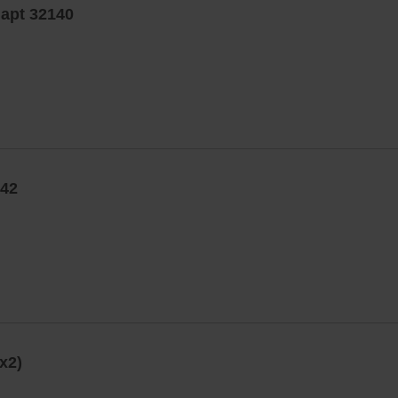
dapt 32140
542
x2)