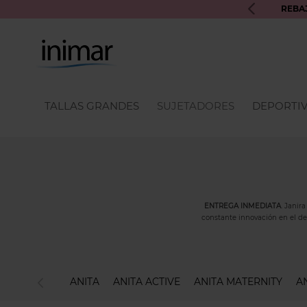
UROS INIMAR PARA PRÓXIMAS COMPRAS
REBA
TALLAS GRANDES
SUJETADORES
DEPORTI
ENTREGA INMEDIATA
. Janir
constante innovación en el des
ANITA
ANITA ACTIVE
ANITA MATERNITY
A
Si bien es cierto que cuenta co