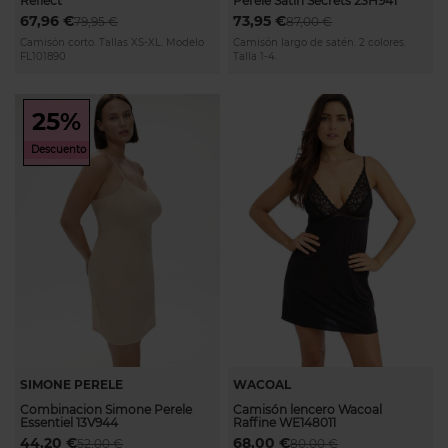
Reflect
Perele Satin Secrets 23H941
67,96 €
73,95 €
79,95 €
87,00 €
Camisón corto. Tallas XS-XL. Modelo
Camisón largo de satén. 2 colores.
FL101890
Talla 1-4.
25%
Descuento
SIMONE PERELE
WACOAL
Combinacion Simone Perele
Camisón lencero Wacoal
Essentiel 13V944
Raffine WE148011
44,20 €
68,00 €
52,00 €
80,00 €