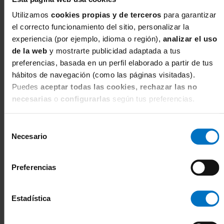
Utilizamos
cookies propias y de terceros
para garantizar
el correcto funcionamiento del sitio, personalizar la
experiencia (por ejemplo, idioma o región),
analizar el uso
de la web
y mostrarte publicidad adaptada a tus
preferencias, basada en un perfil elaborado a partir de tus
hábitos de navegación (como las páginas visitadas).
Puedes
aceptar todas las cookies, rechazar las no
necesarias
o
configurarlas
según tus preferencias.
Selección
Necesario
de
consentimiento
WACOAL
Camison lencero Wacoal Lace
Preferencias
Perfection WE135009
68,00 €
80,00 €
Camisón corto. 2 colores. Tallas S-XXL.
Estadística