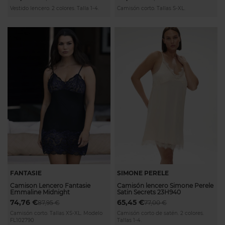
Vestido lencero. 2 colores. Talla 1-4.
Camisón corto. Tallas S-XL.
FANTASIE
SIMONE PERELE
Camison Lencero Fantasie
Camisón lencero Simone Perele
Emmaline Midnight
Satin Secrets 23H940
74,76 €
65,45 €
87,95 €
77,00 €
Camisón corto. Tallas XS-XL. Modelo
Camisón corto de satén. 2 colores.
FL102790
Tallas 1-4.