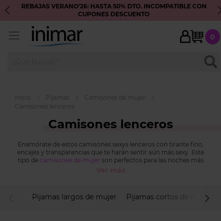
REBAJAS VERANO'26: HASTA 50% DTO. INCOMPATIBLE CON
E
CUPONES DESCUENTO
My C
0
BUS
Inicio
Pijamas
Camisones de mujer
Camisones lenceros
Camisones lenceros
Enamórate de estos camisones sexys lenceros con tirante fino,
encajes y transparencias que te harán sentir aún más sexy. Este
tipo de
camisones de mujer
son perfectos para las noches más
picantes y algunos los puedes usar como vestido, para salir a
Ver más
cenar o… Camisones de seda y de raso que son una caricia para la
piel.
Pijamas largos de mujer
Pijamas cortos de mujer