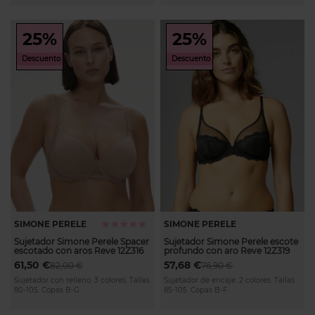
25%
25%
Descuento
Descuento
SIMONE PERELE
SIMONE PERELE
Calificación:
100%
Sujetador Simone Perele Spacer
Sujetador Simone Perele escote
escotado con aros Reve 12Z316
profundo con aro Reve 12Z319
61,50 €
57,68 €
82,00 €
76,90 €
Sujetador con relleno. 3 colores. Tallas
Sujetador de encaje. 2 colores. Tallas
80-105. Copas B-G.
85-105. Copas B-F.