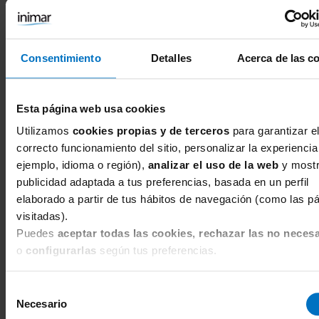
You're currently reading page
1
Page
Page
Page
Page
Page
Siguiente
2
3
4
5
Consentimiento
Detalles
Acerca de las c
Opiniones Sujetadores Copa
Completa
Esta página web usa cookies
Utilizamos
cookies propias y de terceros
para garantizar e
Sujetador sin relleno con aros Elomi
correcto funcionamiento del sitio, personalizar la experiencia
Smooth Moldeado
ejemplo, idioma o región),
analizar el uso de la web
y mostr
Maria
publicidad adaptada a tus preferencias, basada en un perfil
★★★★★
elaborado a partir de tus hábitos de navegación (como las p
Sujetador elomi
visitadas).
Puedes
aceptar todas las cookies, rechazar las no necesa
Sujetador con buena sujeción y buena calidad elomi es
o
configurarlas
según tus preferencias.
una marca para mí muy buena para persona con
pechos grandes
Selección
Necesario
de