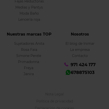
Fajas Reductoras
Medias y Pantys
Moda Baño
Lencería roja
Nuestras marcas TOP
Nosotros
Sujetadores Anita
El blog de Inimar
Rosa Faia
La empresa
Simone Perele
Contacto
Primadonna
971 424 177
Freya
678875103
Janira
Nota Legal
Política de privacidad
Declaración de cookies