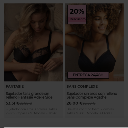
20%
Descuento
ENTREGA 24/48H
FANTASIE
SANS COMPLEXE
Sujetador talla grande sin
Sujetador sin aros con relleno
relleno Fantasie Adelle Side
Sans Complexe Agathe
53,51 €
26,00 €
62,95 €
32,50 €
Sujetador con aros. 3 colores. Tallas
Bralette con fino foam. 2 colores.
75-105. Copas D-M. Modelo FL101401
Tallas M-XXL. Modelo 56LAG98
Page