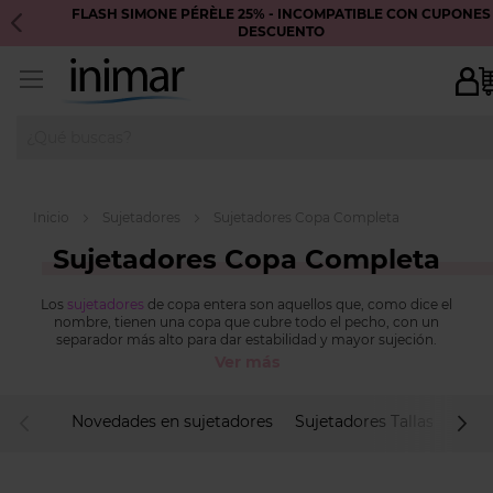
FLASH SIMONE PÉRÈLE 25% - INCOMPATIBLE CON CUPONES
DESCUENTO
Inicio
Sujetadores
Sujetadores Copa Completa
Sujetadores Copa Completa
Los
sujetadores
de copa entera son aquellos que, como dice el
nombre, tienen una copa que cubre todo el pecho, con un
separador más alto para dar estabilidad y mayor sujeción.
Ver más
En Inimar disponemos de una gran variedad de sujetadores de
copa entera: hay sujetadores de copa entera preformados (sin
costuras en las copas, con foam y sin foam), sujetadores de copa
Novedades en sujetadores
Sujetadores Tallas Grand
entera con la copa dividida en 2, ¡3 y hasta 4 partes! Echa un
vistazo y encuentra ahora el tuyo.
descendente
COMPRAR SUJETADORES DE