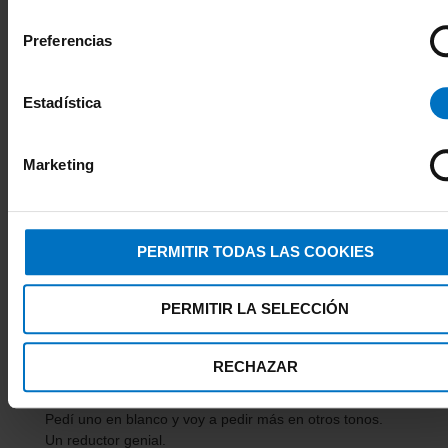
Sujetador Reductor con aros Chantelle
consentimiento
Magnifique 1891
Preferencias
Rona
★★★★★
Estadística
Sujeta y reduce
Es muy buen sujetador, sujeta muy bien y reduce una
talla real, lo sé por la ropa. Además, tiene un porcentaje
Marketing
muy alto de poliamida, cosa muy importante si eres
alérgica al poliester
PERMITIR TODAS LAS COOKIES
Sujetador Reductor Wacoal Minimiser
con aros WEBFA105 basico
PERMITIR LA SELECCIÓN
Lola
★★★★★
RECHAZAR
Genial
Pedí uno en blanco y voy a pedir más en otros tonos.
Un reductor genial.