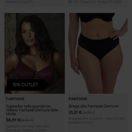
Modelo FL104070
80-105. Copas D-K. Modelo FL103211
15%
OUTLET
FANTASIE
FANTASIE
Sujetador talla grande sin
Braga alta Fantasie Demure
relleno Fantasie Demure Side
21,21 €
24,95 €
Moda
Braguita alta. 3 colores. Tallas XS-XXL.
56,91 €
66,95 €
Modelo FL103251
Sujetador con aros. Talla 85D
(francesa). Modelo FL103211