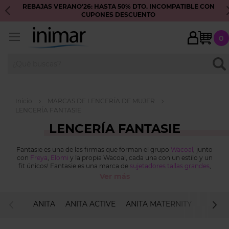
REBAJAS VERANO'26: HASTA 50% DTO. INCOMPATIBLE CON
E
CUPONES DESCUENTO
My 
0
BUS
Inicio
MARCAS DE LENCERÍA DE MUJER
LENCERÍA FANTASIE
LENCERÍA FANTASIE
Fantasie es una de las firmas que forman el grupo
Wacoal
, junto
con
Freya
,
Elomi
y la propia Wacoal, cada una con un estilo y un
fit únicos! Fantasie es una marca de
sujetadores tallas grandes
,
sofisticados, sensuales y cómodos que realzan y colocan bien el
Ver más
pecho. Sujetadores de gran capacidad que recogen todo el pecho,
de modo que te permiten moverte sin miedo a que el pecho se
salga de su sitio. Tiene modelos básicos invisibles pero también
ANITA
ANITA ACTIVE
ANITA MATERNITY
ANITA 
un buen surtido de sujetadores con encaje, bordados…