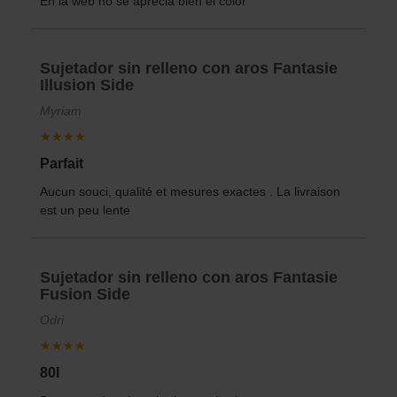
En la web no se aprecia bien el color
Sujetador sin relleno con aros Fantasie
Illusion Side
Myriam
★★★★
Parfait
Aucun souci, qualité et mesures exactes . La livraison
est un peu lente
Sujetador sin relleno con aros Fantasie
Fusion Side
Odri
★★★★
80I