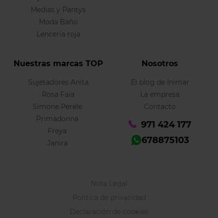
Medias y Pantys
Moda Baño
Lencería roja
Nuestras marcas TOP
Nosotros
Sujetadores Anita
El blog de Inimar
Rosa Faia
La empresa
Simone Perele
Contacto
Primadonna
971 424 177
Freya
678875103
Janira
Nota Legal
Política de privacidad
Declaración de cookies