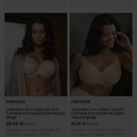
FANTASIE
FANTASIE
Sujetador de encaje con aros
Sujetador con relleno Spacer
Fantasie Emmaline Side Natural
Fantasie Emmaline Moulded
Beige
Natural Beige
59,46 €
61,16 €
69,95 €
71,95 €
Sujetador sin relleno. Tallas 80-105.
Sujetador con fino foam. Tallas 80-
Copas D-L. Modelo FL102701
105. Copas D-K. Modelo FL102710