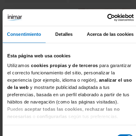
Consentimiento
Detalles
Acerca de las cookies
Esta página web usa cookies
Utilizamos
cookies propias y de terceros
para garantizar
el correcto funcionamiento del sitio, personalizar la
experiencia (por ejemplo, idioma o región),
analizar el uso
de la web
y mostrarte publicidad adaptada a tus
preferencias, basada en un perfil elaborado a partir de tus
FANTASIE
FANTASIE
hábitos de navegación (como las páginas visitadas).
Sujetador con relleno y con aros
Braga Clasica Fantasie
Fantasie Emmaline Padded
Emmaline Natural Beige
Puedes
aceptar todas las cookies, rechazar las no
Plunge Natural Beige
24,61 €
28,95 €
necesarias
o
configurarlas
según tus preferencias.
59,46 €
69,95 €
Braguita bikini. Tallas XS-XL. Modelo
Sujetador de encaje escotado. Tallas
FL102750
80-100. Copas D-I. Modelo FL102714
Selección