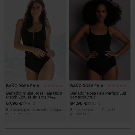
BAÑO ROSA FAIA
BAÑO ROSA FAIA
Calificación:
Calificación:
96%
97%
Bañador mujer Rosa Faia Mix &
Bañador Rosa Faia Perfect Suit
Match Elouise sin aros 7742
con aros 7703
67,96 €
84,96 €
79,95 €
99,95 €
Bañador deportivo sin relleno. Copas
Bañador sin relleno. Tallas 38-
B-I. Tallas 38-50.
46.Copas C-G.
Page