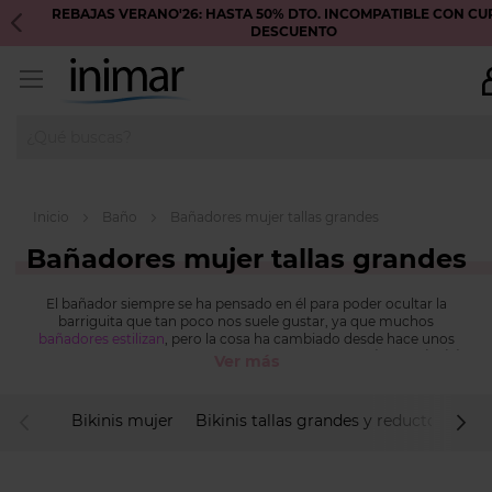
REBAJAS VERANO'26: HASTA 50% DTO. INCOMPATIBLE CON C
DESCUENTO
Inicio
Baño
Bañadores mujer tallas grandes
Bañadores mujer tallas grandes
El bañador siempre se ha pensado en él para poder ocultar la
barriguita que tan poco nos suele gustar, ya que muchos
bañadores estilizan
, pero la cosa ha cambiado desde hace unos
cuantos años, ese pensamiento ha quedado atrás y
la prenda del
Ver más
bañador para mujer ha llegado a su máximo esplendor
y se ha
convertido en un símbolo tanto de elegancia y sofisticación como
de atrevimiento puro.
Bikinis mujer
Bikinis tallas grandes y reductores
B
COMPRAR BAÑADORES DE
descendente
MUJER ONLINE