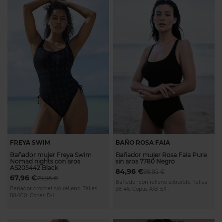
FREYA SWIM
BAÑO ROSA FAIA
Bañador mujer Freya Swim
Bañador mujer Rosa Faia Pure
Nomad nights con aros
sin aros 7780 Negro
AS205442 Black
84,96 €
99,95 €
67,96 €
79,95 €
Bañador con relleno extraíble. Tallas
Bañador crochet sin relleno. Tallas
38-46. Copas A/B-E/F.
80-100. Copas D-I.