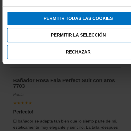
Bañador deportivo con aros Freya Swim
Freestyle Navy
PERMITIR TODAS LAS COOKIES
Bañdor
★★★★★
PERMITIR LA SELECCIÓN
Perfecto para natacion
RECHAZAR
Muy bien de los mejores que he tenido en talla 95H o
95I
Bañador Rosa Faia Perfect Suit con aros
7703
Paula
★★★★★
Perfecto!
El bañador se adapta tan bien que lo siento parte de mi,
estéticamente muy elegante y sencillo. La talla -después