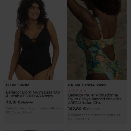
bikinis tallas grandes
y
tankinis de mujer
.
¡Encuentra tu bikini perfecto y atrévete a probar algo nuevo y
diferente!
ELOMI SWIM
PRIMADONNA SWIM
Calificación:
Bañador Elomi Swim Bazaruto
100%
Bañador mujer Primadonna
Ajustable ES800643 Negro
Swim Celaya padded con aros
78,16 €
91,95 €
4011241 Italian Chic
142,80 €
Bañador sin aros y sin foam. Tallas 95-
168,00 €
110. Copas G/H-K/L
Bañador con fino relleno. Tallas 90-
100. Copas C-G.