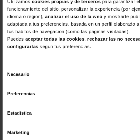
Utilizamos
cookies propias y de terceros
para garantizar el
Elouise sin aros 7742
funcionamiento del sitio, personalizar la experiencia (por eje
India
idioma o región),
analizar el uso de la web
y mostrarte publ
★★★★★
adaptada a tus preferencias, basada en un perfil elaborado a 
tus hábitos de navegación (como las páginas visitadas).
Perfecto!!!
Puedes
aceptar todas las cookies, rechazar las no neces
Todo perfecto, me aclararon mis dudas y me hicieron
configurarlas
según tus preferencias.
recomendaciones muy acertadas que hicieron que el
pedido fuera un éxito, repetí de sin duda.
Selección
Necesario
de
Bañador mujer Primadonna Swim Celaya
consentimiento
padded con aros 4011241 Italian Chic
Preferencias
Luisa
★★★★★
Perfecto
Estadística
Un bañador muy bonito. Sienta muy bien y recoge el
pecho. Me encanta.
Marketing