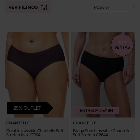
dirección
VER FILTROS
Establecer
TOP
VENTAS
25%
OUTLET
ENTREGA 24/48H
CHANTELLE
CHANTELLE
Culotte invisible Chantelle Soft
Braga Short Invisible Chantelle
Stretch Maxi C1134
Soft Stretch C2644