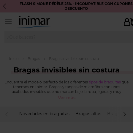
FLASH SIMONE PÉRÈLE 25% - INCOMPATIBLE CON CUPONES
DESCUENTO
Inicio
Bragas
Bragas invisibles sin costura
Bragas invisibles sin costura
Encuentra el modelo perfecto de los diferentes
tipos de braguitas
que
tenemos en Inimar. Bragas y tangas de microfibra con unos
acabados invisibles que no marcan bajo la ropa, ligeras y muy
cómodas. Además, también disponemos de diferentes modelos de
Ver más
bragas tallas grandes
.
Novedades en braguitas
Bragas altas
Bragas clási
descendente