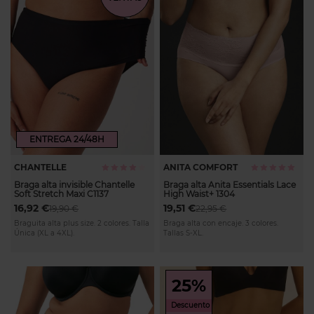
ENTREGA 24/48H
CHANTELLE
ANITA COMFORT
Calificación:
Calificación:
80%
100%
Braga alta invisible Chantelle
Braga alta Anita Essentials Lace
Soft Stretch Maxi C1137
High Waist+ 1304
16,92 €
19,51 €
19,90 €
22,95 €
Braguita alta plus size. 2 colores. Talla
Braga alta con encaje. 3 colores.
Única (XL a 4XL).
Tallas S-XL.
25%
Descuento