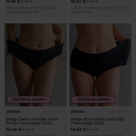
11,96 €
16,92 €
15,95 €
19,90 €
Braga short plus size. 2 COLORES.
Culotte sin costuras. 3 colores. Talla
Talla Única (XL a 4XL).
Única (S a XL)
ENTREGA 24/48H
ENTREGA 24/48H
JANIRA
JANIRA
Calificación:
Calificación:
100%
100%
Braga Clasica invisible Janira
Braga alta invisible Janira Slip
Brislip Flexie Adapt 32140
Flexie Adapt 32142
13,46 €
14,63 €
14,95 €
16,25 €
Braguita discreta. 2 colores. Talla
Braga sin costuras. 2 colores. Talla