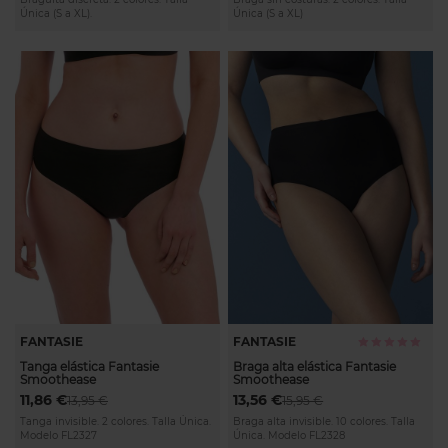
Única (S a XL).
Única (S a XL)
FANTASIE
FANTASIE
Calificación:
100%
Tanga elástica Fantasie
Braga alta elástica Fantasie
Smoothease
Smoothease
11,86 €
13,56 €
13,95 €
15,95 €
Tanga invisible. 2 colores. Talla Única.
Braga alta invisible. 10 colores. Talla
Modelo FL2327
Única. Modelo FL2328