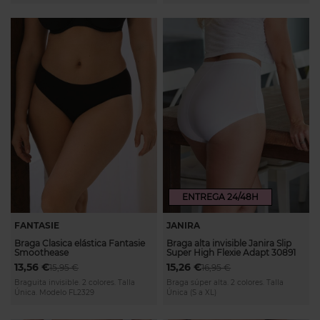
ENTREGA 24/48H
FANTASIE
JANIRA
Braga Clasica elástica Fantasie
Braga alta invisible Janira Slip
Smoothease
Super High Flexie Adapt 30891
13,56 €
15,26 €
15,95 €
16,95 €
Braguita invisible. 2 colores. Talla
Braga súper alta. 2 colores. Talla
Única. Modelo FL2329
Única (S a XL)