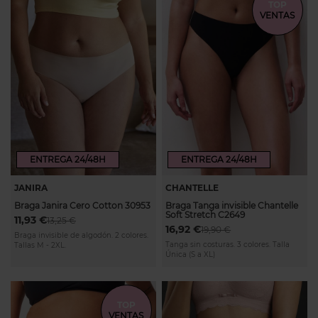
TOP
VENTAS
ENTREGA 24/48H
ENTREGA 24/48H
JANIRA
CHANTELLE
Braga Janira Cero Cotton 30953
Braga Tanga invisible Chantelle
Soft Stretch C2649
11,93 €
13,25 €
16,92 €
19,90 €
Braga invisible de algodón. 2 colores.
Tanga sin costuras. 3 colores. Talla
Tallas M - 2XL.
Única (S a XL)
TOP
VENTAS