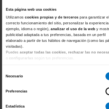
Opiniones Bragas invisibles sin
costura
Esta página web usa cookies
Utilizamos
cookies propias y de terceros
para garantizar e
correcto funcionamiento del sitio, personalizar la experiencia
Braga Clasica invisible Janira Brislip
ejemplo, idioma o región),
analizar el uso de la web
y mostr
Flexie Adapt 32140
publicidad adaptada a tus preferencias, basada en un perfil
Mari jose
elaborado a partir de tus hábitos de navegación (como las p
★★★★★
visitadas).
Puedes
aceptar todas las cookies, rechazar las no necesa
Muy buena braga
o
configurarlas
según tus preferencias.
Ya las había tenido antes, son muy comodas
Selección
Necesario
de
Braga alta Anita Essentials Lace High
consentimiento
Waist+ 1304
Preferencias
Josefina
★★★★★
No se notan
Estadística