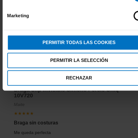
Aunque son altas son muy cómodas.
Marketing
Braga Anita Essentials Hipster 1342
Josefina
PERMITIR TODAS LAS COOKIES
★★★★★
Cómodas
PERMITIR LA SELECCIÓN
Muy cómodas, no se notan y se adaptan perfectamente.
RECHAZAR
Braga Slip invisible Simone Perele Uniq
10V720
Maite
★★★★★
Braga sin costuras
Me queda perfecta