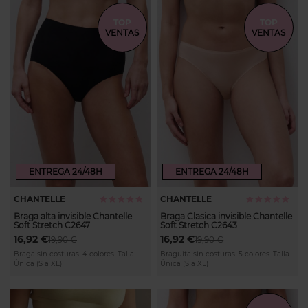
TOP
TOP
VENTAS
VENTAS
ENTREGA 24/48H
ENTREGA 24/48H
CHANTELLE
CHANTELLE
Calificación:
Calificación:
96%
100%
Braga alta invisible Chantelle
Braga Clasica invisible Chantelle
Soft Stretch C2647
Soft Stretch C2643
16,92 €
16,92 €
19,90 €
19,90 €
Braga sin costuras. 4 colores. Talla
Braguita sin costuras. 5 colores. Talla
Única (S a XL)
Única (S a XL)