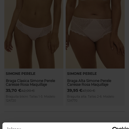
SIMONE PERELE
SIMONE PERELE
Braga Clasica Simone Perele
Braga Alta Simone Perele
Caresse Rosa Maquillaje
Caresse Rosa Maquillaje
35,70 €
39,95 €
42,00 €
47,00 €
Braguita bikini. Tallas 1-5. Modelo
Braguita alta. Tallas 2-6. Modelo
12A720
12A770