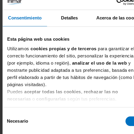
Consentimiento
Detalles
Acerca de las coo
Esta página web usa cookies
Utilizamos
cookies propias y de terceros
para garantizar e
correcto funcionamiento del sitio, personalizar la experiencia
DESCUENTOS, PROMOCIONES,
(por ejemplo, idioma o región),
analizar el uso de la web
y
NOVEDADES...
mostrarte publicidad adaptada a tus preferencias, basada en
perfil elaborado a partir de tus hábitos de navegación (como 
SUSCRÍBETE Y RECIBE UN 10% EN
páginas visitadas).
LA PRIMERA COMPRA*. ADEMÁS
Puedes
aceptar todas las cookies, rechazar las no
necesarias
o
configurarlas
según tus preferencias.
SÉ LA PRIMERA EN DISFRUTAR
DE TODOS LOS DESCUENTOS
Selección
INIMAR
Necesario
de
*INCOMPATIBLE CON REBAJAS Y
consentimiento
PROMOCIONES