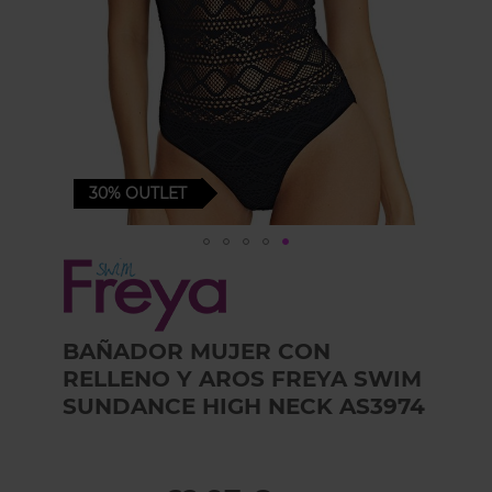
30%
OUTLET
Skip
to
the
beginning
BAÑADOR MUJER CON
of
the
RELLENO Y AROS FREYA SWIM
images
SUNDANCE HIGH NECK AS3974
gallery