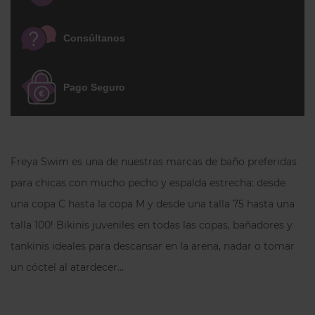
discreción y una máxima comodidad.
Consúltanos
Un bañador halter de ganchillo muy
favorecedor y femenino! Es muy
cómodo, los laterales y la espalda son
Pago Seguro
altos, con un forro de tul y una ballena
lateral que garantizan que no se moverá
de su sitio.
Un bañador para para mujeres con
Freya Swim es una de nuestras marcas de baño preferidas
mucho pecho, original, cómodo y actual.
para chicas con mucho pecho y espalda estrecha: desde
Elige tu color y disfruta del sol!
una copa C hasta la copa M y desde una talla 75 hasta una
talla 100! Bikinis juveniles en todas las copas, bañadores y
NOTA:
Habitualmente recomendamos
tankinis ideales para descansar en la arena, nadar o tomar
coger
una copa más respecto a los
un cóctel al atardecer…
sujetadores de Freya
. Si no conoces la
marca, en ocasiones es necesario subir