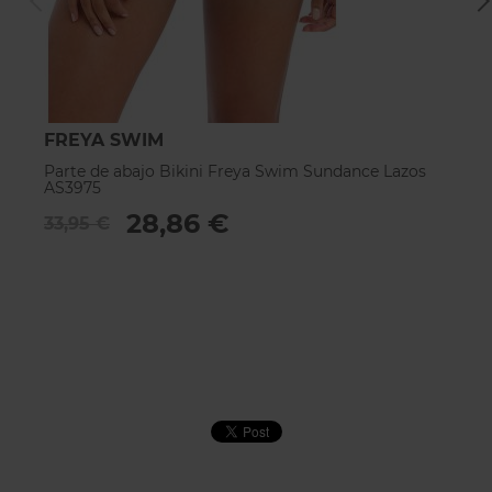
FREYA SWIM
F
Parte de abajo Bikini Freya Swim Sundance Lazos
Pa
AS3975
A
28,86 €
33,95 €
3