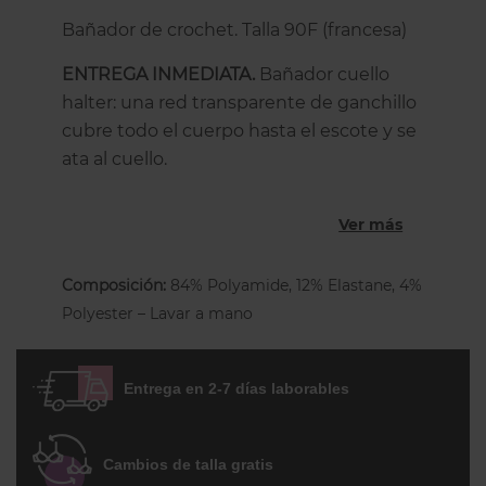
Bañador de crochet. Talla 90F (francesa)
ENTREGA INMEDIATA.
Bañador cuello
halter: una red transparente de ganchillo
cubre todo el cuerpo hasta el escote y se
ata al cuello.
Un bañador crochet con un sujetador
Ver más
incorporado tipo bandeau de fina
espuma, con aros ocultos y copas
divididas en 3 partes con costuras
Composición:
84% Polyamide, 12% Elastane, 4%
horizontales y verticales para dar forma al
Polyester – Lavar a mano
pecho y sostenerlo, con cierre trasero. El
finísimo foam de las copas NO añade
Entrega en 2-7 días laborables
volumen extra al pecho sino que lo
recoge, lo coloca y lo sostiene,
proyectándolo hacia adelante. la parte de
Cambios de talla gratis
abajo tiene un forro opaco para darle