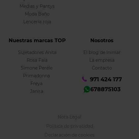
Medias y Pantys
Moda Baño
Lencería roja
Nuestras marcas TOP
Nosotros
Sujetadores Anita
El blog de Inimar
Rosa Faia
La empresa
Simone Perele
Contacto
Primadonna
971 424 177
Freya
678875103
Janira
Nota Legal
Política de privacidad
Declaración de cookies