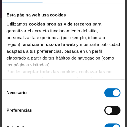
Esta página web usa cookies
Utilizamos
cookies propias y de terceros
para
garantizar el correcto funcionamiento del sitio,
personalizar la experiencia (por ejemplo, idioma o
región),
analizar el uso de la web
y mostrarte publicidad
adaptada a tus preferencias, basada en un perfil
elaborado a partir de tus hábitos de navegación (como
las páginas visitadas).
Puedes
aceptar todas las cookies, rechazar las no
necesarias
o
configurarlas
según tus preferencias.
Selección
BAÑO ROSA FAIA
Necesario
de
Bañador mujer Rosa Faia Mix & Match Elouise sin aros
consentimiento
7742
67,96 €
Preferencias
79,95 €