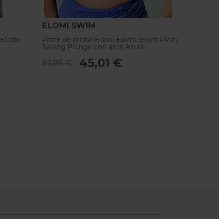
ELOMI SWIM
ELOM
 Elomi
Parte de arriba Bikini Elomi Swim Plain
Parte d
Sailing Plunge con aros Azure
Sailing
45,01 €
52,95 €
60,95