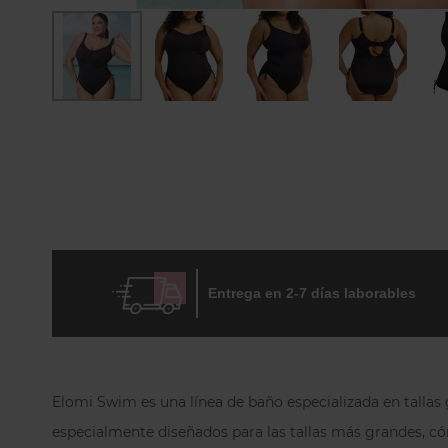
Skip
to
the
beginning
of
the
images
gallery
Entrega en 2-7 días laborables
Elomi Swim es una línea de baño especializada en tallas g
especialmente diseñados para las tallas más grandes, c