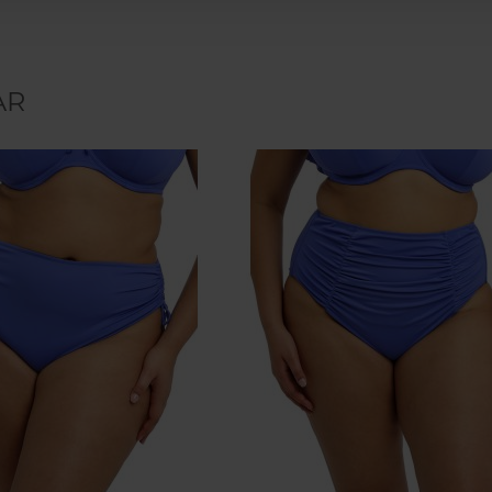
tallaje de cada mar
Si buscas un baña
pecho grande
, es
AR
favorecedora para d