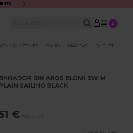
UENTO
ENVÍO GRATIS A PARTIR DE 70€ · ATENCIÓN PERSONALIZ
My Cart
BUSCAR
0
Buscar
S Y CALCETINES
BAÑO
MARCAS
OUTLET
BAÑADOR SIN AROS ELOMI SWIM
PLAIN SAILING BLACK
51 €
Encuentra tu talla