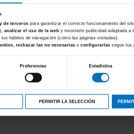
Porque ofrece
bue
aros
, con una sens
s
libertad.
y de terceros
para garantizar el correcto funcionamiento del siti
),
analizar el uso de la web
y mostrarte publicidad adaptada a 
¿Para quién es p
de tus hábitos de navegación (como las páginas visitadas).
Es ideal para muje
ookies, rechazar las no necesarias
o
configurarlas
según tus 
buscan un bañador 
sencillo y atempora
Preferencias
Estadística
¿Con qué combin
Al ser un diseño n
pareos, camisolas 
DAVID
conjunto cómodo par
PERMITIR LA SELECCIÓN
PERMIT
ya David Capri DB24007
Vestido camisero David Ios DB
¿Por qué compra
67,46 €
67,46 €
89,95 €
En
Inimar
estamos 
y modelos de alta 
realmente funcion