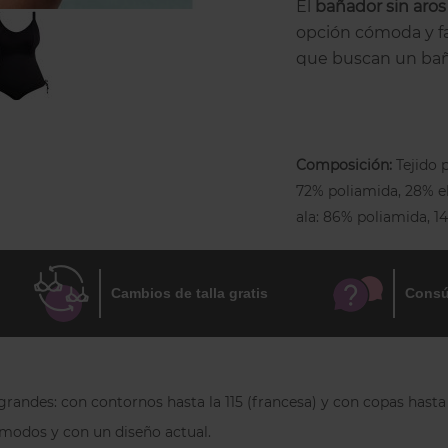
El
bañador sin aros
opción cómoda y f
que buscan un bañ
más ligera y natura
Está confeccionado
una fibra especial
Composición:
Tejido 
y la elasticidad d
72% poliamida, 28% el
sujetador interior 
ala: 86% poliamida, 
costuras verticales
ajuste sin añadir ri
Los
tirantes ajusta
Cambios de talla gratis
Consú
a cada cuerpo. En 
escote tipo ojo de 
facilita el ajuste. El
mediante cordone
randes: con contornos hasta la 115 (francesa) y con copas hasta l
crear un ligero fru
ómodos y con un diseño actual.
cobertura trasera