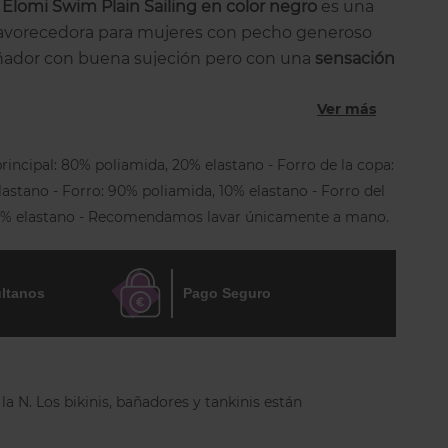
 Elomi Swim Plain Sailing en color negro
es una
avorecedora para mujeres con pecho generoso
ador con buena sujeción pero con una
sensación
l
al llevarlo.
Ver más
 con un tejido ligero con
LYCRA® XTRA LIFE™
,
mente resistente que ayuda a mantener la forma
principal: 80% poliamida, 20% elastano - Forro de la copa:
el bañador durante más tiempo. Incorpora un
astano - Forro: 90% poliamida, 10% elastano - Forro del
con copas suaves sin aros
, con forro de punto liso y
14% elastano - Recomendamos lavar únicamente a mano.
que ayudan a dar forma al busto y a mejorar el
gidez.
bles
permiten adaptar el bañador cómodamente
ltanos
Pago Seguro
la espalda cuenta con
cierre trasero de clip y
cerradura
, un detalle que aporta ligereza visual y
escote de las piernas es ajustable en los laterales
s
, lo que permite elegir la cobertura de cadera y
a N. Los bikinis, bañadores y tankinis están
ncido decorativo. El diseño se completa con
 moderada
y está
totalmente forrado
para ofrecer