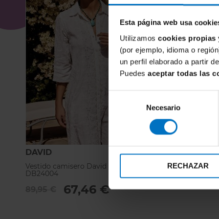
Esta página web usa cookie
Utilizamos
cookies propias 
(por ejemplo, idioma o región
un perfil elaborado a partir 
Puedes
aceptar todas las c
Selección
Necesario
de
consentimiento
DAVID
DAVID
RECHAZAR
Vestido camisero David Madeira
Vestido Pla
DB24004
89,95 €
67,46 €
89,95 €