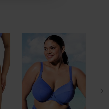
ca para poder orientar mejor en la elección.
dor cómodo, con buen soporte y pensado para
te diseño de
Elomi Swim
es una opción práctica y
isfrutar del verano con confianza.