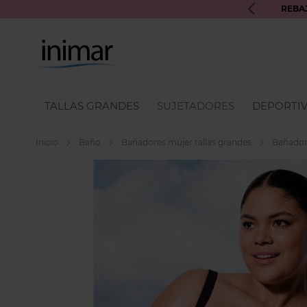
UROS INIMAR PARA PRÓXIMAS COMPRAS
REBA
TALLAS GRANDES
SUJETADORES
DEPORTI
Inicio
Baño
Bañadores mujer tallas grandes
Bañador 
Skip
to
the
end
of
the
images
gallery