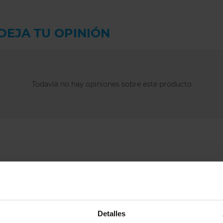
mayor comodidad y
En nuestra tienda 
DEJA TU OPINIÓN
a la
talla española/
su equivalencia
eu
suelen
tallar algo
cuerpo
, por lo q
Todavía no hay opiniones sobre este producto
más
respecto a tu 
también el contorno
puede funcionar me
Además, Elomi es u
diferente al europe
estaremos encanta
Preguntas 
¿Por qué el baña
nuestras clienta
Detalles