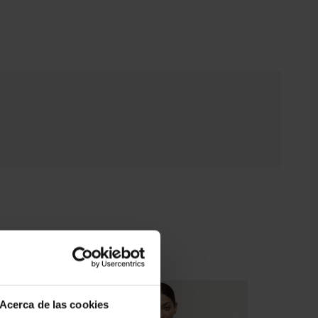
 seguridad.
Inimar.com, la primera talla indicada corresponde
francesa (ESP/FR)
y, entre paréntesis, encontrarás
ropea (EU)
. Ten en cuenta que los bañadores
 más pequeños de pecho pero algo más amplios de
ue normalmente recomendamos elegir
una copa
sujetador Elomi y, en algunos casos, ajustar
. Por ejemplo, si usas la 100 (EU 85) copa H,
jor una 95 (EU 80) copa K/L en bañador.
na marca inglesa con un sistema de tallaje
o; si no la conoces, puedes consultarnos y
das de asesorarte.
frecuentes
dor Elomi Plain Sailing es popular entre
s?
Acerca de las cookies