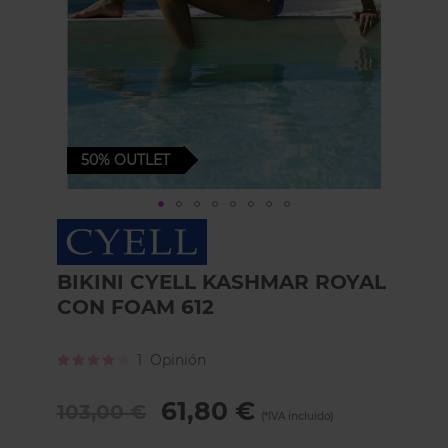
50%
OUTLET
Skip
to
the
BIKINI CYELL KASHMAR ROYAL
beginning
of
CON FOAM 612
the
images
Calificación:
1
Opinión
gallery
80
100
% of
61,80 €
103,00 €