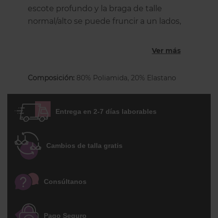
escote profundo y la braga de talle
normal/alto se puede fruncir a un lados,
creando así un bonito efecto en la cadera.
Tiene un un un precioso estampado de
Ver más
estilo cachemir en tonos azules, inspirado
en el fondo marino tropical. Sus tonos
Composición:
80% Poliamida, 20% Elastano
destacarán especialmente sobre las
pieles blancas con tendencia a dorarse y
para pieles bronceadas o morenas.
Entrega en 2-7 días laborables
Cambios de talla gratis
Consúltanos
Pago Seguro