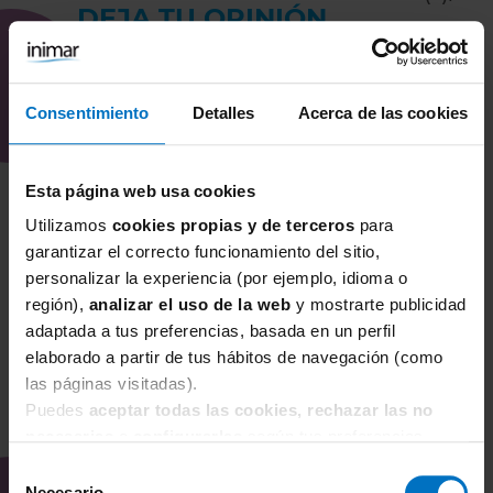
DEJA TU OPINIÓN
Muy comodo. Sevicio
Consentimiento
Detalles
Acerca de las cookies
excelente
80%
Esta página web usa cookies
Muy buen servicio
luisa,
28/6/16
Utilizamos
cookies propias y de terceros
para
garantizar el correcto funcionamiento del sitio,
personalizar la experiencia (por ejemplo, idioma o
región),
analizar el uso de la web
y mostrarte publicidad
adaptada a tus preferencias, basada en un perfil
elaborado a partir de tus hábitos de navegación (como
las páginas visitadas).
Puedes
aceptar todas las cookies, rechazar las no
TAMBIÉN TE PUEDE
necesarias
o
configurarlas
según tus preferencias.
INTERESAR
Selección
Necesario