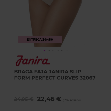
ENTREGA 24/48H
Skip
to
the
beginning
BRAGA FAJA JANIRA SLIP
of
FORM PERFECT CURVES 32067
the
images
gallery
22,46 €
24,95 €