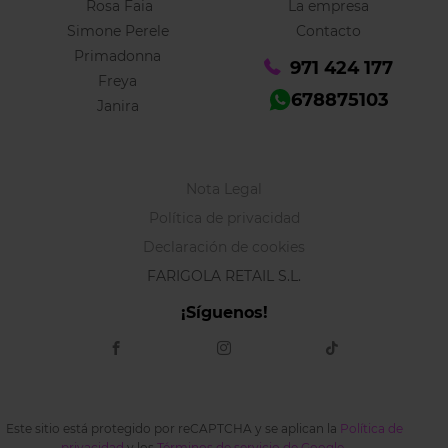
Rosa Faia
La empresa
Simone Perele
Contacto
Primadonna
971 424 177
Freya
678875103
Janira
Nota Legal
Política de privacidad
Declaración de cookies
FARIGOLA RETAIL S.L.
¡Síguenos!
Este sitio está protegido por reCAPTCHA y se aplican la
Política de
privacidad
y los
Términos de servicio de Google
.