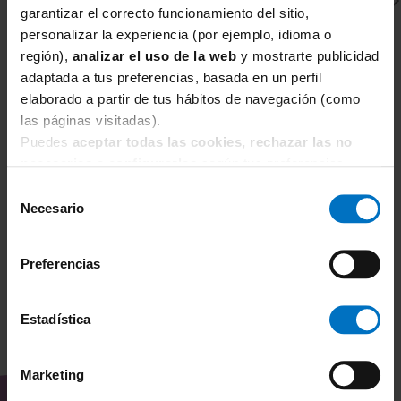
garantizar el correcto funcionamiento del sitio,
personalizar la experiencia (por ejemplo, idioma o
región),
analizar el uso de la web
y mostrarte publicidad
adaptada a tus preferencias, basada en un perfil
elaborado a partir de tus hábitos de navegación (como
CHANTELLE
C
las páginas visitadas).
Sujetador Reductor con aros Chantelle Hedona 2031
Su
Puedes
aceptar todas las cookies, rechazar las no
18
necesarias
o
configurarlas
según tus preferencias.
63,75 €
75,00 €
7
Selección
Necesario
de
consentimiento
Preferencias
Estadística
TAMBIÉN TE PUEDE
Marketing
INTERESAR