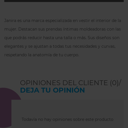
clean cut - por lo que ni la notas ni la
notan! Su diseño tiene un mínimo de
costuras extraplanas y es ergonómico.
Janira es una marca especializada en vestir el interior de la
Por detrás tiene una única costura
mujer. Destacan sus prendas íntimas moldeadoras con las
central que permite una invisibilidad
que podrás reducir hasta una talla o más. Sus diseños son
perfecta y evita que se mueva. Forro
íntimo en rizo 100% algodón toalla,
elegantes y se ajustan a todas tus necesidades y curvas,
favorece la higiene íntima y evita
respetando la anatomía de tu cuerpo.
irritaciones y alergias. Fabricada en
España.
OPINIONES DEL CLIENTE (0)/
DEJA TU OPINIÓN
Todavía no hay opiniones sobre este producto