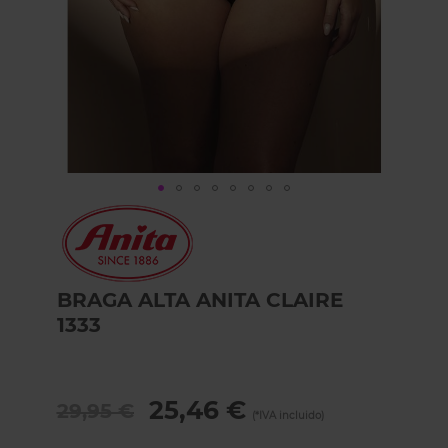
Skip
to
the
beginning
of
BRAGA ALTA ANITA CLAIRE
the
1333
images
gallery
25,46 €
29,95 €