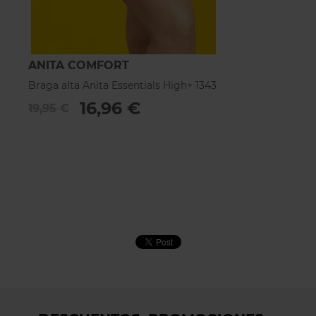
ANITA COMFORT
A
Braga alta Anita Essentials High+ 1343
Br
16,96 €
19,95 €
4