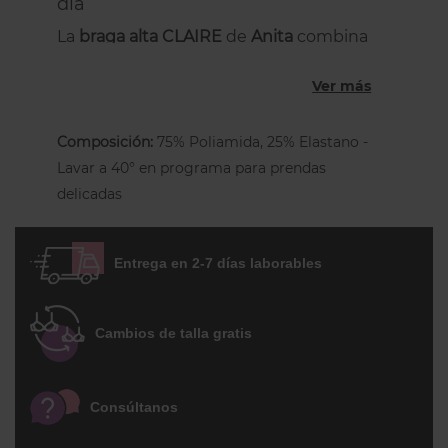
día
La
braga alta CLAIRE
de
Anita
combina
un diseño atemporal con un tejido suave
Ver más
y elástico que se adapta al cuerpo con
total naturalidad. Su acabado delicado en
cintura y piernas garantiza una sensación
Composición:
75% Poliamida, 25% Elastano -
de segunda piel.
Lavar a 40° en programa para prendas
delicadas
Detalles técnicos
Tejido elástico con sutil brillo, suave
al tacto.
Entrega en 2-7 días laborables
Terminaciones planas y suaves en
cintura y piernas.
Cambios de talla gratis
Corte de las piernas más bajo para
recoger bien todo el trasero.
Consúltanos
Forro íntimo de algodón para mayor