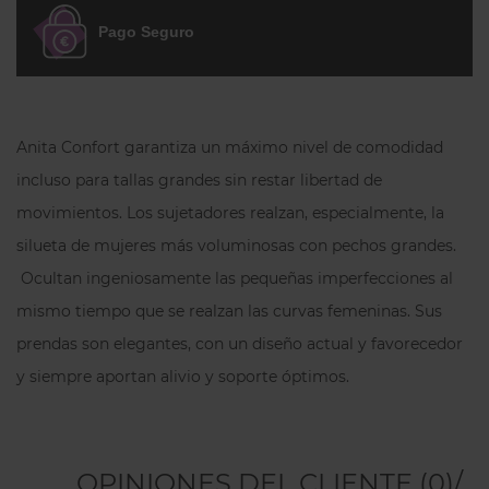
confort.
Pago Seguro
Diseño de corte alto que estiliza la
figura.
Cómo sienta
Anita Confort garantiza un máximo nivel de comodidad
Se adapta perfectamente al cuerpo,
incluso para tallas grandes sin restar libertad de
alisando la silueta sin marcar
. Invisible
bajo la ropa y perfecta para combinar con
movimientos. Los sujetadores realzan, especialmente, la
los sujetadores CLAIRE.
silueta de mujeres más voluminosas con pechos grandes.
Ocultan ingeniosamente las pequeñas imperfecciones al
Detalle distintivo
mismo tiempo que se realzan las curvas femeninas. Sus
Su
brillo satinado y la cinturilla en
prendas son elegantes, con un diseño actual y favorecedor
contraste
aportan un toque de
sofisticación a un básico imprescindible.
y siempre aportan alivio y soporte óptimos.
OPINIONES DEL CLIENTE (0)/