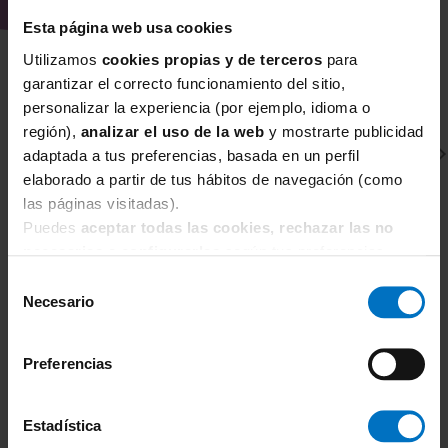
Esta página web usa cookies
Utilizamos
cookies propias y de terceros
para
garantizar el correcto funcionamiento del sitio,
personalizar la experiencia (por ejemplo, idioma o
región),
analizar el uso de la web
y mostrarte publicidad
adaptada a tus preferencias, basada en un perfil
elaborado a partir de tus hábitos de navegación (como
las páginas visitadas).
Puedes
aceptar todas las cookies, rechazar las no
necesarias
o
configurarlas
según tus preferencias.
ANITA COMFORT
A
Selección
Necesario
de
Sujetador con aros con relleno Spacer Anita Claire
Su
5833
5
consentimiento
67,96 €
79,95 €
7
Preferencias
Estadística