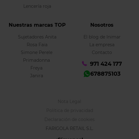
Lencería roja
Nuestras marcas TOP
Nosotros
Sujetadores Anita
El blog de Inimar
Rosa Faia
La empresa
Simone Perele
Contacto
Primadonna
971 424 177
Freya
678875103
Janira
Nota Legal
Política de privacidad
Declaración de cookies
FARIGOLA RETAIL S.L.