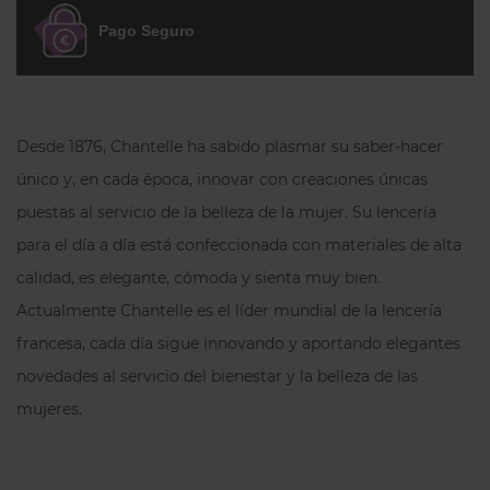
algodón
para mayor comodidad diaria.
Pago Seguro
Preguntas frecuentes
¿Por qué la Braga Alta Chantelle
Desde 1876, Chantelle ha sabido plasmar su saber-hacer
EasyFeel Easy Bliss es popular entre
nuestras clientas?
único y, en cada época, innovar con creaciones únicas
Porque combina un ajuste cómodo con
puestas al servicio de la belleza de la mujer. Su lencería
un acabado invisible, ofreciendo una
para el día a día está confeccionada con materiales de alta
prenda fácil de llevar durante todo el día.
calidad, es elegante, cómoda y sienta muy bien.
¿Para quién es perfecta la Braga
Actualmente Chantelle es el líder mundial de la lencería
Alta Chantelle EasyFeel Easy Bliss?
francesa, cada día sigue innovando y aportando elegantes
Es ideal para mujeres que buscan una
novedades al servicio del bienestar y la belleza de las
braga de talle medio, suave y sin costuras,
mujeres.
pensada para el uso diario.
¿Con qué combinar la Braga Alta
Chantelle EasyFeel Easy Bliss?