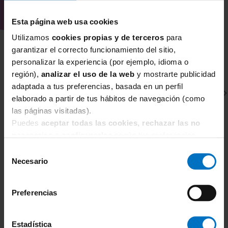
cuidada.
Esta página web usa cookies
Utilizamos
cookies propias y de terceros
para
garantizar el correcto funcionamiento del sitio,
personalizar la experiencia (por ejemplo, idioma o
región),
analizar el uso de la web
y mostrarte publicidad
adaptada a tus preferencias, basada en un perfil
elaborado a partir de tus hábitos de navegación (como
las páginas visitadas).
Puedes
aceptar todas las cookies, rechazar las no
necesarias
o
configurarlas
según tus preferencias.
Selección
CHANTELLE
C
Necesario
de
Sujetador Con Aros Moldeado Muy Cubriente
S
consentimiento
Chantelle EasyFeel Easy Bliss
Ea
Preferencias
52,70 €
62,00 €
6
Estadística