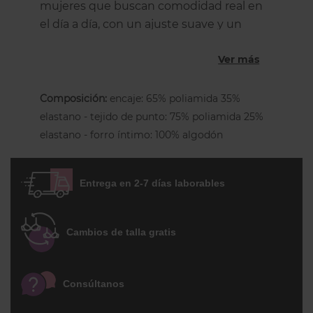
mujeres que buscan comodidad real en
el día a día, con un ajuste suave y un
acabado discreto que no marca bajo la
Ver más
ropa.
Este modelo de
talle medio
está
Composición:
encaje: 65% poliamida 35%
confeccionado en
microfibra elástica en 4
elastano - tejido de punto: 75% poliamida 25%
direcciones
, lo que permite que la prenda
elastano - forro íntimo: 100% algodón
se adapte al cuerpo sin oprimir. El tejido
es ligero y agradable al tacto, con una
sensación de segunda piel desde el
Entrega en 2-7 días laborables
primer uso.
La espalda sin costuras ofrece una
Cambios de talla gratis
cobertura moderada
, mientras que los
acabados termosellados sobre las nalgas
garantizan un acabado limpio y sin
Consúltanos
marcas. No lleva etiquetas interiores para
evitar roces y cuenta con
forro íntimo de