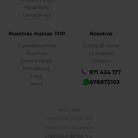
Moda Baño
Lencería roja
Nuestras marcas TOP
Nosotros
Sujetadores Anita
El blog de Inimar
Rosa Faia
La empresa
Simone Perele
Contacto
Primadonna
971 424 177
Freya
678875103
Janira
Nota Legal
Política de privacidad
Declaración de cookies
FARIGOLA RETAIL S.L.