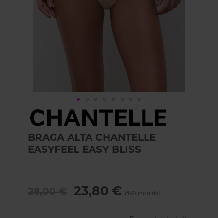
Skip
to
the
BRAGA ALTA CHANTELLE
beginning
of
EASYFEEL EASY BLISS
the
images
gallery
23,80 €
28,00 €