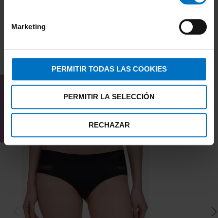
Marketing
TAMBIÉN TE PUEDE
PERMITIR TODAS LAS COOKIES
INTERESAR
PERMITIR LA SELECCIÓN
RECHAZAR