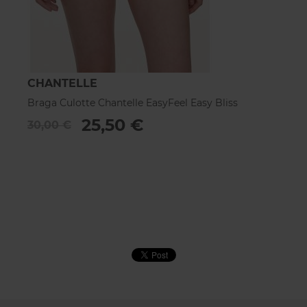
CHANTELLE
C
Braga Culotte Chantelle EasyFeel Easy Bliss
Br
25,50 €
30,00 €
2