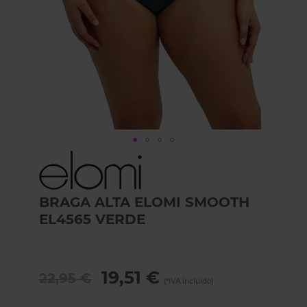
Skip
to
the
beginning
BRAGA ALTA ELOMI SMOOTH
of
EL4565 VERDE
the
images
gallery
19,51 €
22,95 €