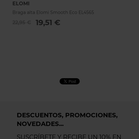
ELOMI
E
Braga alta Elomi Smooth Eco EL4565
B
19,51 €
22,95 €
2
DESCUENTOS, PROMOCIONES,
NOVEDADES...
SUSCRÍBETE Y RECIBE UN 10% EN