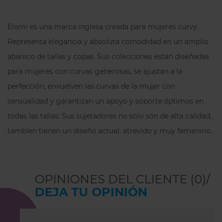
Transpirable:
El tejido Tencel™
Modal es muy higiénico y agradable
Elomi es una marca inglesa creada para mujeres curvy.
de llevar.
Representa elegancia y absoluta comodidad en un amplio
Tacto suave:
Su tela sedosa y el forro
abanico de tallas y copas. Sus colecciones están diseñadas
de algodón te dan una sensación de
para mujeres con curvas generosas, se ajustan a la
lujo.
perfección, envuelven las curvas de la mujer con
Una
braga alta talla grande
cómoda y
sensualidad y garantizan un apoyo y soporte óptimos en
favorecedora, ideal para sentirte segura y
todas las tallas. Sus sujetadores no solo son de alta calidad,
a gusto.
tambíen tienen un diseño actual, atrevido y muy femenino.
OPINIONES DEL CLIENTE (0)/
DEJA TU OPINIÓN