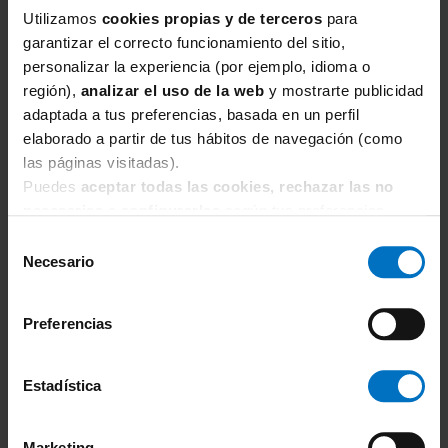
Utilizamos
cookies propias y de terceros
para
garantizar el correcto funcionamiento del sitio,
personalizar la experiencia (por ejemplo, idioma o
región),
analizar el uso de la web
y mostrarte publicidad
adaptada a tus preferencias, basada en un perfil
elaborado a partir de tus hábitos de navegación (como
las páginas visitadas).
Puedes
aceptar todas las cookies, rechazar las no
ELOMI
necesarias
o
configurarlas
según tus preferencias.
Sujetador sin relleno con aros Elomi Smooth
Selección
moldeado EL4301 Verde
Necesario
de
54,36 €
63,95 €
consentimiento
Preferencias
Estadística
Marketing