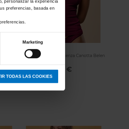
o, personalizar la experiencia
tus preferencias, basada en
preferencias.
Marketing
FOCENZA
es 203
Camiseta mujer Focenza Canotta Belen
18214 Bordo
14,88 €
17,50 €
IR TODAS LAS COOKIES