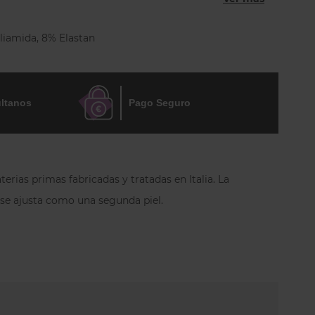
 Microfibra de alta calidad, transpirante y fresca.
iénico de microfibra transpirable.
liamida, 8% Elastan
ltanos
Pago Seguro
erias primas fabricadas y tratadas en Italia.
La
e se ajusta como una segunda piel.