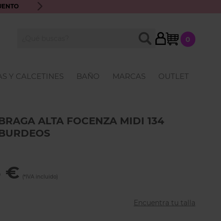
UENTO
ENVÍO GRATIS A PARTIR DE 70€ · ATENCIÓN PERSONALIZ
My Cart
BUSCAR
0
Buscar
S Y CALCETINES
BAÑO
MARCAS
OUTLET
BRAGA ALTA FOCENZA MIDI 134
BURDEOS
6 €
Encuentra tu talla