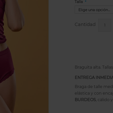
Talla
Cantidad
Braguita alta. Talla
ENTREGA INMEDIA
Braga de talle med
elástica y con encaj
BURDEOS
, cálido
costuras laterales,
Una braguita alta f