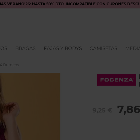
JAS VERANO'26: HASTA 50% DTO. INCOMPATIBLE CON CUPONES DESC
VOS
BRAGAS
FAJAS Y BODYS
CAMISETAS
MEDIA
34 Burdeos
7,8
9,25 €