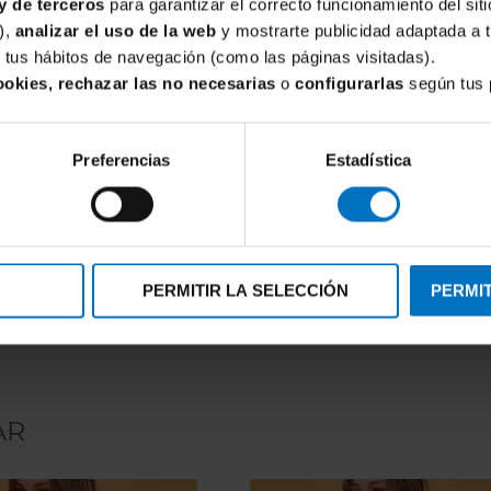
y de terceros
para garantizar el correcto funcionamiento del siti
),
analizar el uso de la web
y mostrarte publicidad adaptada a 
de tus hábitos de navegación (como las páginas visitadas).
ookies, rechazar las no necesarias
o
configurarlas
según tus 
Preferencias
Estadística
FOCENZA
jer Focenza manga larga 615
Camiseta mujer Focenza Tirant
Burdeos
4,88 €
9,78 €
11,50 €
PERMITIR LA SELECCIÓN
PERMIT
AR