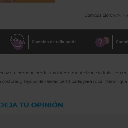
que le da el encaje.
Tiene un rombo hig
Composición:
92% Po
Cambios de talla gratis
Consú
 Focenza te propone productos íntegramente Made in Italy, con mat
 costuras y tejidos de calidad certificada, para ropa interior qu
DEJA TU OPINIÓN