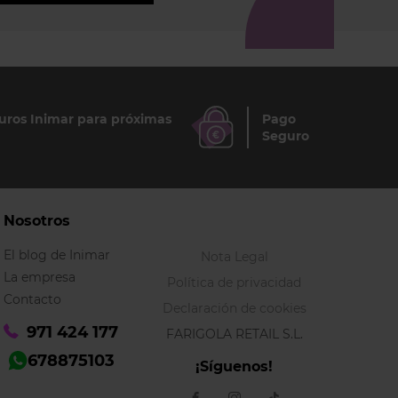
ros Inimar para próximas
Pago
Seguro
Nosotros
El blog de Inimar
Nota Legal
La empresa
Política de privacidad
Contacto
Declaración de cookies
971 424 177
FARIGOLA RETAIL S.L.
678875103
¡Síguenos!