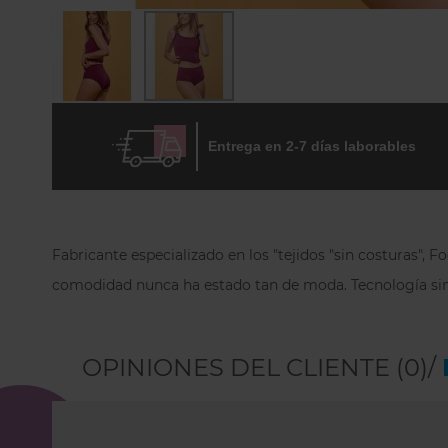
Skip
to
Entrega en 2-7 días laborables
the
beginning
of
the
images
gallery
Fabricante especializado en los "tejidos "sin costuras",
comodidad nunca ha estado tan de moda.
Tecnología sin
OPINIONES DEL CLIENTE (0)/