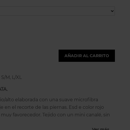
AÑADIR AL CARRITO
s S/M, L/XL
TA.
io/alto elaborada con una suave microfibra
e en el recorte de las piernas. Esd e color rojo
 y muy favorecedor. Tejido con un mini canalé, sin
 que se adapta muy bien a tus curvas sin oprimir.
Ver más
uncional y elegante, con el toque de sofisticación