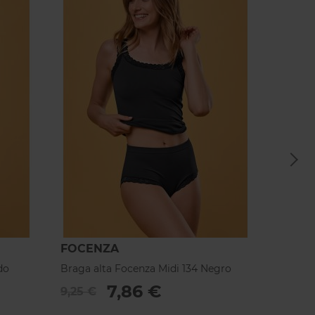
FOCENZA
FOCE
do
Braga alta Focenza Midi 134 Negro
Braga a
7,86 €
9,25 €
9,25 €