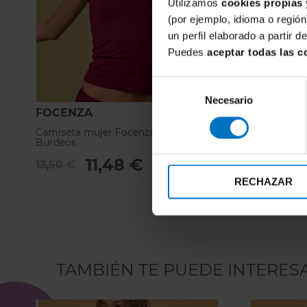
Utilizamos
cookies propias 
(por ejemplo, idioma o región
un perfil elaborado a partir 
Puedes
aceptar todas las c
Selección
Necesario
de
FOCENZA
FOCENZA
consentimiento
Camiseta mujer Focenza Caraco Pizzo 217
Camiseta mu
Burdeos
Burdeos
11,48 €
1
13,50 €
17,50 €
RECHAZAR
TAMBIÉN TE PUEDE INTERES