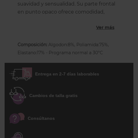
suavidad y sensualidad. Su parte frontal
en punto opaco ofrece comodidad,
mientras que llos laterales y la espalda
Ver más
son de encaje floral semi-transparente
que aporta feminidad.
Composición:
Algodon:8%, Poliamida:75%,
Frente en punto suave y opaco
Elastano:17% - Programa normal a 30°C
Espalda íntegra en encaje floral
Forro íntimo de algodón
Entrega en 2-7 días laborables
Disponible en negro y rosa claro
Un básico cómodo con un toque
Cambios de talla gratis
delicado y sofisticado.
Consúltanos