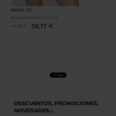
MARIE JO
M
Braga Alta Marie Jo Cyrile
Br
38,17 €
44,90 €
4
DESCUENTOS, PROMOCIONES,
NOVEDADES...