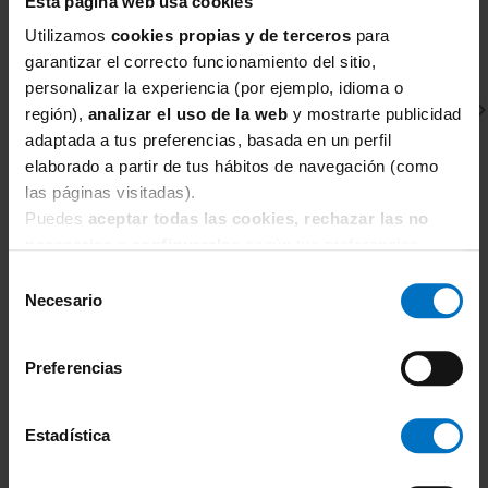
Esta página web usa cookies
Utilizamos
cookies propias y de terceros
para
garantizar el correcto funcionamiento del sitio,
personalizar la experiencia (por ejemplo, idioma o
región),
analizar el uso de la web
y mostrarte publicidad
adaptada a tus preferencias, basada en un perfil
elaborado a partir de tus hábitos de navegación (como
las páginas visitadas).
Puedes
aceptar todas las cookies, rechazar las no
necesarias
o
configurarlas
según tus preferencias.
MARIE JO
M
Selección
Sujetador con aros y sin relleno Marie Jo Cyrile
Su
E
Necesario
de
67,92 €
79,90 €
8
consentimiento
Preferencias
Estadística