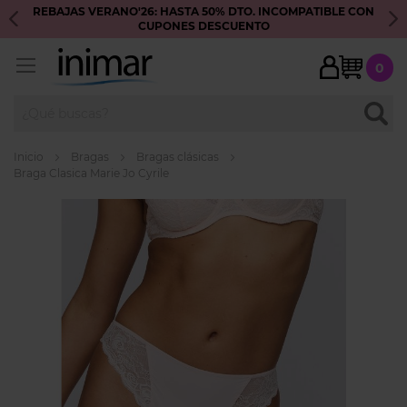
REBAJAS VERANO'26: HASTA 50% DTO. INCOMPATIBLE CON
S
CUPONES DESCUENTO
My Ca
0
BUSC
Inicio
Bragas
Bragas clásicas
Braga Clasica Marie Jo Cyrile
Skip
to
the
end
of
the
images
gallery