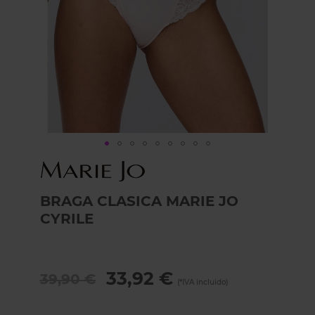
Skip
to
the
BRAGA CLASICA MARIE JO
beginning
of
CYRILE
the
images
gallery
33,92 €
39,90 €