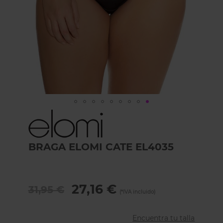
Skip
to
the
beginning
BRAGA ELOMI CATE EL4035
of
the
images
gallery
27,16 €
31,95 €
Encuentra tu talla