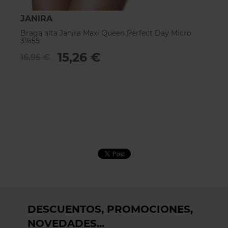
JANIRA
J
Braga alta Janira Maxi Queen Perfect Day Micro
Br
31655
2
15,26 €
16,95 €
DESCUENTOS, PROMOCIONES,
NOVEDADES...