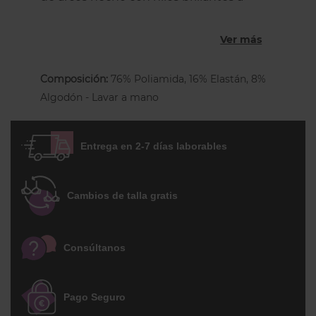
juego con el resto. Cubre parte del
vientre y por detrás envuelve
Ver más
completamente las nalgas. No tiene
costura central trasera. Una braga
Composición:
76% Poliamida, 16% Elastán, 8%
cómoda y funcional con un toque chic.
Algodón - Lavar a mano
ENTREGA EN 5 DÍAS LABORABLES
Entrega en 2-7 días laborables
Cambios de talla gratis
Consúltanos
Pago Seguro