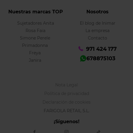
Nuestras marcas TOP
Nosotros
Sujetadores Anita
El blog de Inimar
Rosa Faia
La empresa
Simone Perele
Contacto
Primadonna
971 424 177
Freya
678875103
Janira
Nota Legal
Política de privacidad
Declaración de cookies
FARIGOLA RETAIL S.L.
¡Síguenos!