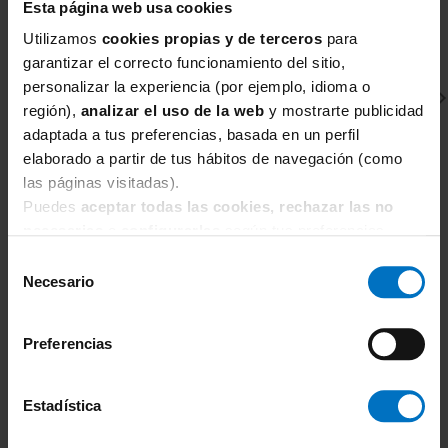
Esta página web usa cookies
Utilizamos
cookies propias y de terceros
para
garantizar el correcto funcionamiento del sitio,
personalizar la experiencia (por ejemplo, idioma o
región),
analizar el uso de la web
y mostrarte publicidad
adaptada a tus preferencias, basada en un perfil
elaborado a partir de tus hábitos de navegación (como
las páginas visitadas).
Puedes
aceptar todas las cookies, rechazar las no
ELOMI
E
necesarias
o
configurarlas
según tus preferencias.
Sujetador sin relleno y con aros Elomi Cate Full cup
Su
Selección
EL4030
Necesario
6
de
54,36 €
63,95 €
consentimiento
Preferencias
Estadística