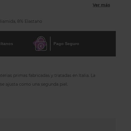
Ver más
calidad, transpirante y fresca. Tiene un rombo
ibra transpirable. Color Blanco
liamida, 8% Elastano
ltanos
Pago Seguro
erias primas fabricadas y tratadas en Italia.
La
e se ajusta como una segunda piel.