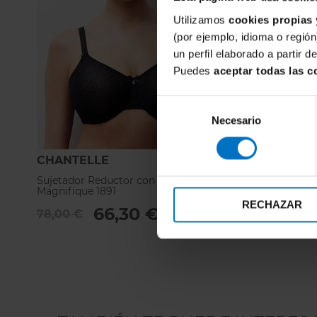
Utilizamos
cookies propias 
(por ejemplo, idioma o región
un perfil elaborado a partir 
Puedes
aceptar todas las c
Selección
Necesario
de
consentimiento
CHANTELLE
Sujetador Reductor con aros Chantelle
Magnifique 1891
RECHAZAR
66,30 €
78,00 €