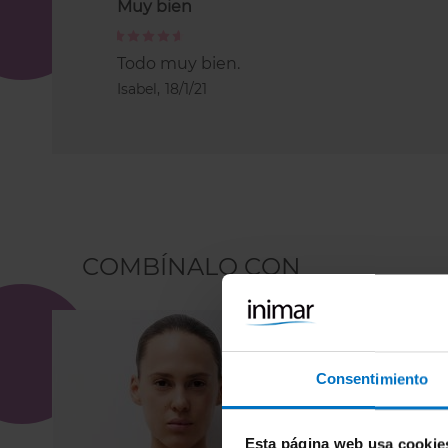
Muy bien
100%
Todo muy bien.
Isabel,
18/1/21
COMBÍNALO CON
Consentimiento
Esta página web usa cookie