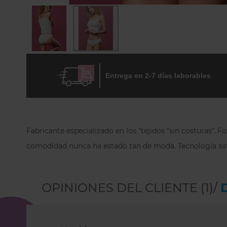
Skip
to
the
Entrega en 2-7 días laborables
beginning
of
the
images
gallery
Fabricante especializado en los "tejidos "sin costuras",
comodidad nunca ha estado tan de moda.
Tecnología sin
OPINIONES DEL CLIENTE (1)/