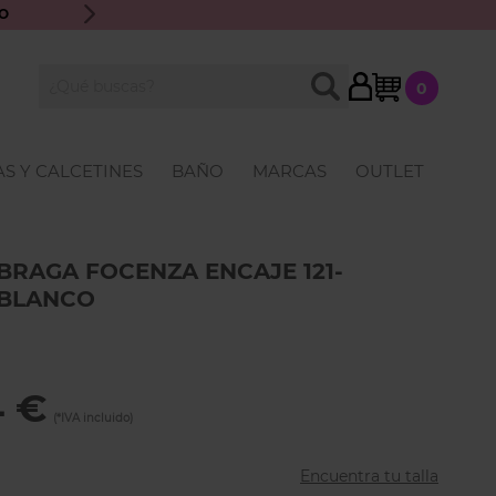
O
ENVÍO GRATIS A PARTIR DE 70€ · ATENCIÓN PERSONALIZ
My Cart
BUSCAR
0
Buscar
S Y CALCETINES
BAÑO
MARCAS
OUTLET
BRAGA FOCENZA ENCAJE 121-
BLANCO
4 €
Encuentra tu talla