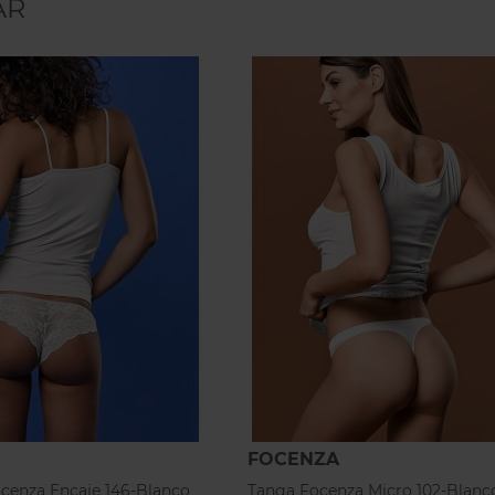
AR
FOCENZA
ocenza Encaje 146-Blanco
Tanga Focenza Micro 102-Blanc