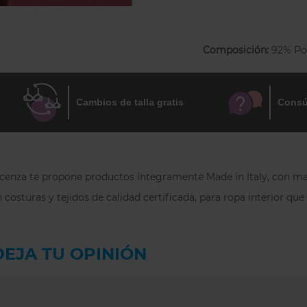
Microfibra de alta 
higiénico de microf
Composición:
92% Po
Guia de tallas:
S/M: 36 a 42
Cambios de talla gratis
Consú
L/XL: 44 a 48
 Focenza te propone productos íntegramente Made in Italy, con mat
 costuras y tejidos de calidad certificada, para ropa interior qu
DEJA TU OPINIÓN