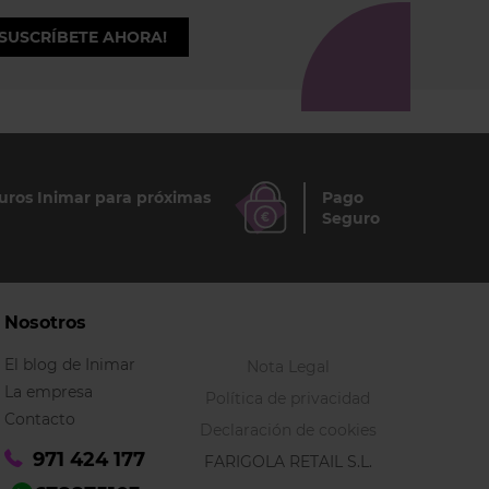
¡SUSCRÍBETE AHORA!
ros Inimar para próximas
Pago
Seguro
Nosotros
El blog de Inimar
Nota Legal
La empresa
Política de privacidad
Contacto
Declaración de cookies
971 424 177
FARIGOLA RETAIL S.L.