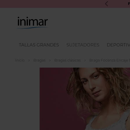
UROS INIMAR PARA PRÓXIMAS COMPRAS
TALLAS GRANDES
SUJETADORES
DEPORTI
Inicio
Bragas
Bragas clásicas
Braga Focenza Encaje 
Skip
to
the
end
of
the
images
gallery