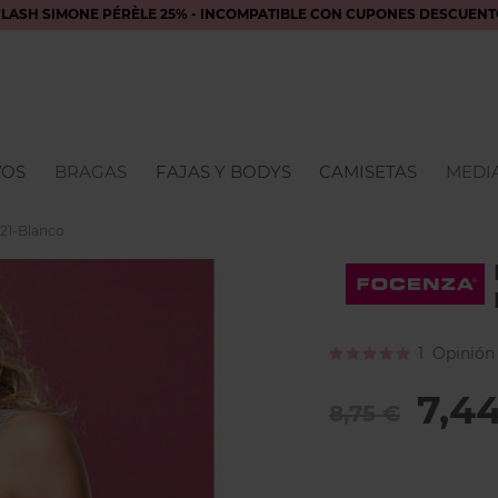
FLASH SIMONE PÉRÈLE 25% - INCOMPATIBLE CON CUPONES DESCUENT
VOS
BRAGAS
FAJAS Y BODYS
CAMISETAS
MEDIA
121-Blanco
Calificación:
1
Opinión
100
100
% of
7,4
8,75 €