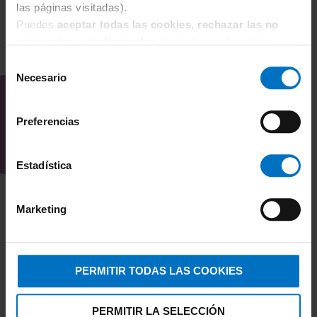
las páginas visitadas).
Puedes
aceptar todas las cookies, rechazar las no
necesarias
o
configurarlas
según tus preferencias.
OPINIONES DEL CLIENTE (0)/
Selección
DEJA TU OPINIÓN
Necesario
de
consentimiento
Preferencias
Todavía no hay opiniones sobre este producto
Estadística
Marketing
PERMITIR TODAS LAS COOKIES
PERMITIR LA SELECCIÓN