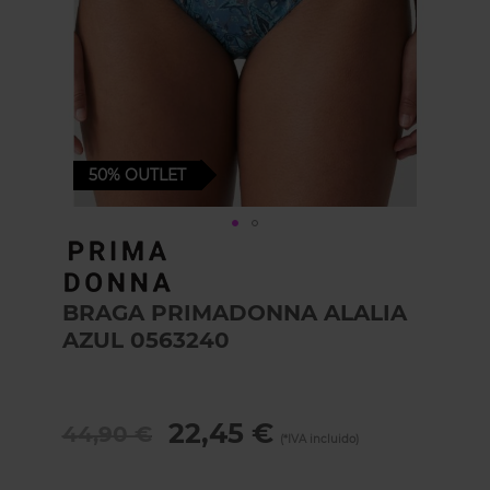
50%
OUTLET
Skip
to
the
BRAGA PRIMADONNA ALALIA
beginning
of
AZUL 0563240
the
images
gallery
22,45 €
44,90 €