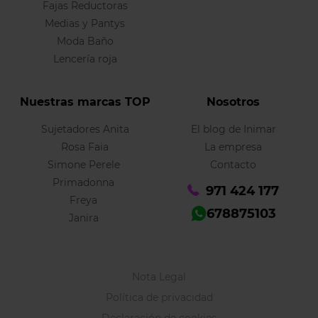
Fajas Reductoras
Medias y Pantys
Moda Baño
Lencería roja
Nuestras marcas TOP
Nosotros
Sujetadores Anita
El blog de Inimar
Rosa Faia
La empresa
Simone Perele
Contacto
Primadonna
971 424 177
Freya
678875103
Janira
Nota Legal
Política de privacidad