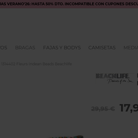
JAS VERANO'26: HASTA 50% DTO. INCOMPATIBLE CON CUPONES DESC
VOS
BRAGAS
FAJAS Y BODYS
CAMISETAS
MEDIA
i 1314402 Fleurs Indean Beads Beachlife
17,
29,95 €