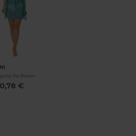
NI
gonia Pia Rossini
10,78 €