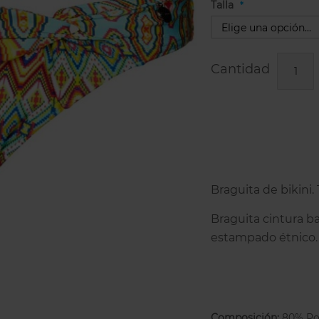
Talla
Cantidad
Braguita de bikini.
Braguita cintura ba
estampado étnico.
Composición:
80% Po