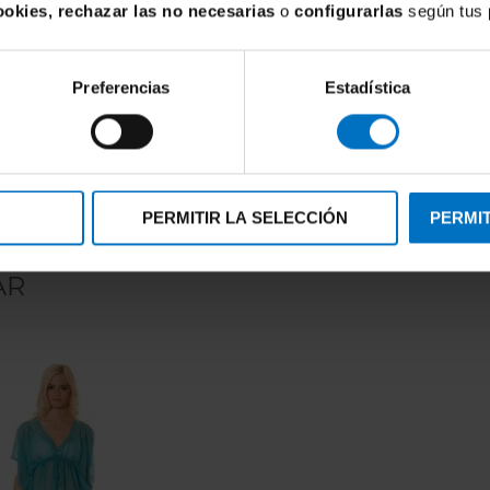
ookies, rechazar las no necesarias
o
configurarlas
según tus 
E
iba bikini BeachLife Indean
Bandeau con foam 1314209
Preferencias
Estadística
28,20 €
PERMITIR LA SELECCIÓN
PERMIT
AR