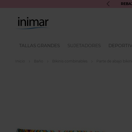
UROS INIMAR PARA PRÓXIMAS COMPRAS
REBA
TALLAS GRANDES
SUJETADORES
DEPORTI
Inicio
Baño
Bikinis combinables
Parte de abajo bikin
Skip
to
the
end
of
the
images
gallery