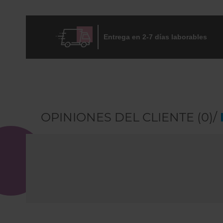
Skip
to
the
beginning
Entrega en 2-7 días laborables
of
the
images
gallery
OPINIONES DEL CLIENTE (0)/