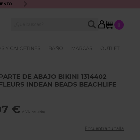
UENTO
ENVÍO GRATIS A PARTIR DE 70€ · ATENCIÓN PERSONALIZ
My Cart
BUSCAR
0
Buscar
S Y CALCETINES
BAÑO
MARCAS
OUTLET
PARTE DE ABAJO BIKINI 1314402
FLEURS INDEAN BEADS BEACHLIFE
97 €
Encuentra tu talla