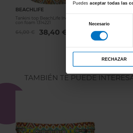
Puedes
aceptar todas las c
BEACHLIFE
BEACHLIF
Selección
Tankini top BeachLife Indean Beads Hazel
Parte de arr
con foam 1314221
Beads Milo 
Necesario
de
38,40 €
consentimiento
64,00 €
47,00 €
RECHAZAR
TAMBIÉN TE PUEDE INTERES