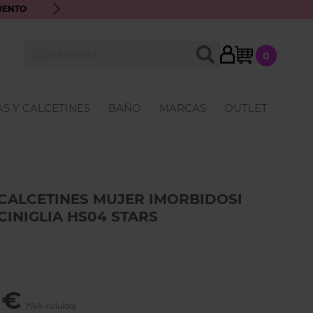
UENTO
ENVÍO GRATIS A PARTIR DE 70€ · ATENCIÓN PERSONALIZ
My Cart
BUSCAR
0
Buscar
S Y CALCETINES
BAÑO
MARCAS
OUTLET
CALCETINES MUJER IMORBIDOSI
CINIGLIA HS04 STARS
 €