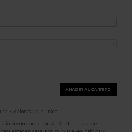
AÑADIR AL CARRITO
no. 4 colores. Talla única.
 de invierno con un original estampado de
s para estar en casa, son muy suaves, cálidos y