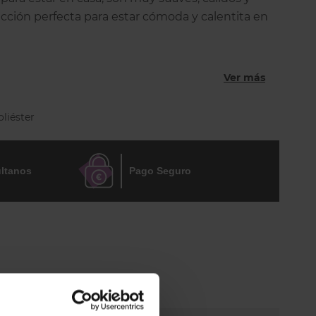
ección perfecta para estar cómoda y calentita en
LA ZAPATO 35/40.
Ver más
ATA
liéster
ltanos
Pago Seguro