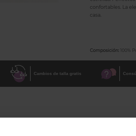
confortables. La el
casa.
TALLA ÚNICA = TAL
ENTREGA INMEDI
Composición:
100% Po
Cambios de talla gratis
Consú
DEJA TU OPINIÓN