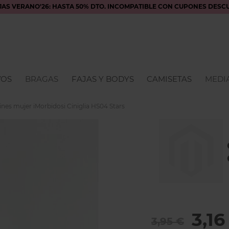
JAS VERANO'26: HASTA 50% DTO. INCOMPATIBLE CON CUPONES DESC
VOS
BRAGAS
FAJAS Y BODYS
CAMISETAS
MEDIA
ines mujer iMorbidosi Ciniglia HS04 Stars
3,16
3,95 €