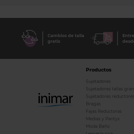
Cambios de talla
Entre
gratis
desd
Productos
Sujetadores
Sujetadores tallas gra
Sujetadores reductore
Bragas
Fajas Reductoras
Medias y Pantys
Moda Baño
Lencería roja