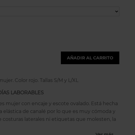
AÑADIR AL CARRITO
ujer. Color rojo. Tallas S/M y L/XL
 DÍAS LABORABLES
es mujer con encaje y escote ovalado. Está hecha
a elástica de canalé por lo que es muy cómoda y
 costuras laterales ni etiquetas que molesten, la
mpresa en la propia tela. Es perfecta tanto como
Ver más
ujer como para llevarla como top exterior: