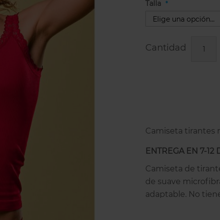
Talla
Cantidad
Camiseta tirantes m
ENTREGA EN 7-12
Camiseta de tirant
de suave microfibr
adaptable. No tiene
información está i
camiseta interior m