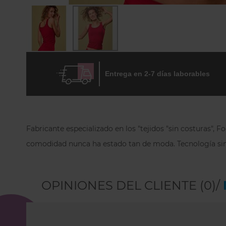
Skip
to
Entrega en 2-7 días laborables
the
beginning
of
the
images
gallery
Fabricante especializado en los "tejidos "sin costuras",
comodidad nunca ha estado tan de moda.
Tecnología sin
OPINIONES DEL CLIENTE (0)/