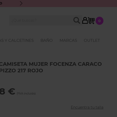
O
ENVÍO GRATIS A PARTIR DE 70€ · ATENCIÓN PERSONALIZ
My Cart
BUSCAR
0
Buscar
S Y CALCETINES
BAÑO
MARCAS
OUTLET
CAMISETA MUJER FOCENZA CARACO
PIZZO 217 ROJO
48 €
Encuentra tu talla