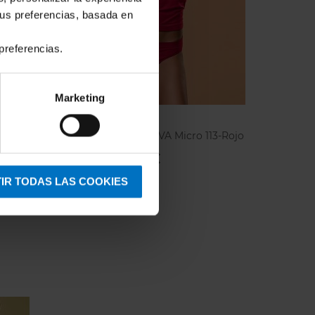
tus preferencias, basada en
preferencias.
Marketing
FOCENZA
ojo
Braga Focenza Slip VA Micro 113-Rojo
5,53 €
6,50 €
IR TODAS LAS COOKIES