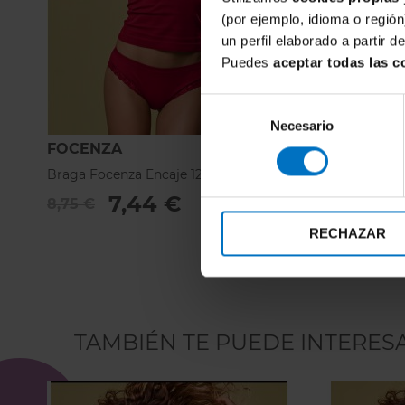
(por ejemplo, idioma o región
un perfil elaborado a partir 
Puedes
aceptar todas las c
Selección
Necesario
de
consentimiento
FOCENZA
FOCENZA
Braga Focenza Encaje 121-Rojo
Tanga Focen
7,44 €
5
8,75 €
5,90 €
RECHAZAR
TAMBIÉN TE PUEDE INTERES