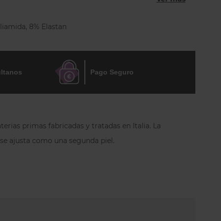
liamida, 8% Elastan
calidad transpirable. Una camiseta de tirantes en
ltanos
Pago Seguro
erias primas fabricadas y tratadas en Italia.
La
e se ajusta como una segunda piel.