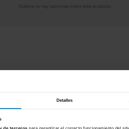
Todavía no hay opiniones sobre este producto
Detalles
s
y de terceros
para garantizar el correcto funcionamiento del siti