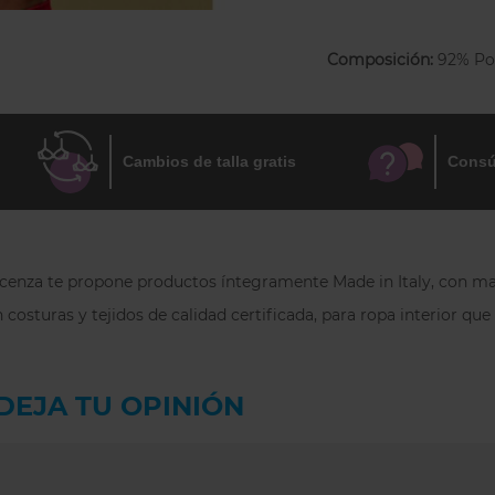
elegante y versátil.
Composición:
92% Po
Microfibra de alta 
canalé color rojo.
Cambios de talla gratis
Consú
 Focenza te propone productos íntegramente Made in Italy, con mat
 costuras y tejidos de calidad certificada, para ropa interior qu
DEJA TU OPINIÓN