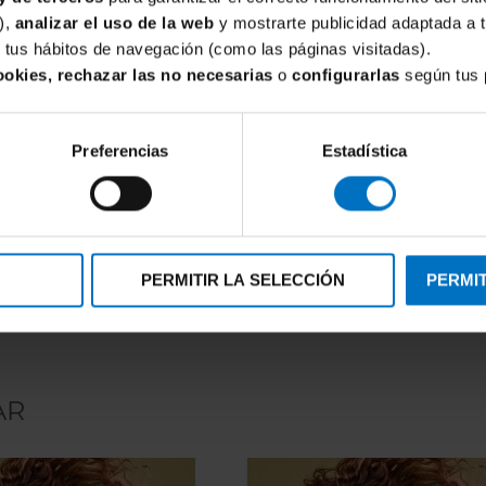
),
analizar el uso de la web
y mostrarte publicidad adaptada a 
de tus hábitos de navegación (como las páginas visitadas).
ookies, rechazar las no necesarias
o
configurarlas
según tus 
Preferencias
Estadística
FOCENZA
za Micro 102-Rojo
Brasileña Focenza Encaje 146-R
,02 €
8,71 €
10,25 €
PERMITIR LA SELECCIÓN
PERMIT
AR