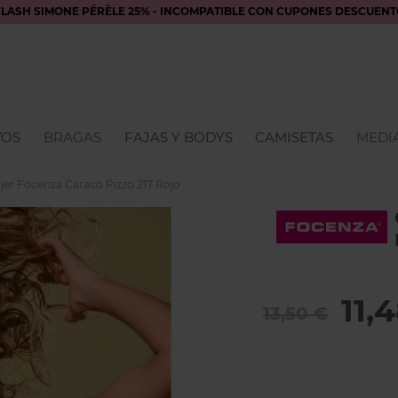
FLASH SIMONE PÉRÈLE 25% - INCOMPATIBLE CON CUPONES DESCUENT
VOS
BRAGAS
FAJAS Y BODYS
CAMISETAS
MEDIA
er Focenza Caraco Pizzo 217 Rojo
11,
13,50 €