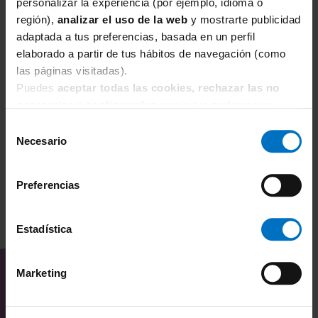
personalizar la experiencia (por ejemplo, idioma o
región),
analizar el uso de la web
y mostrarte publicidad
adaptada a tus preferencias, basada en un perfil
FOCENZA
F
elaborado a partir de tus hábitos de navegación (como
las páginas visitadas).
Braga Focenza Slip VA Micro 113-Blu
Br
Puedes
aceptar todas las cookies, rechazar las no
5,53 €
6,50 €
1
necesarias
o
configurarlas
según tus preferencias.
Selección
Necesario
de
consentimiento
Preferencias
Estadística
TAMBIÉN TE PUEDE
INTERESAR
Marketing