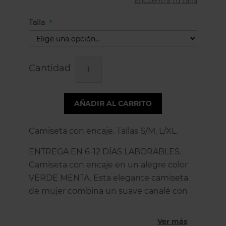
Encuentra tu talla
Talla
Cantidad
AÑADIR AL CARRITO
Camiseta con encaje. Tallas S/M, L/XL.
ENTREGA EN 6-12 DÍAS LABORABLES.
Camiseta con encaje en un alegre color
VERDE MENTA. Esta elegante camiseta
de mujer combina un suave canalé con
un escote pico de encaje floral. Los
tirantes son anchos y el escote tiene un
Ver más