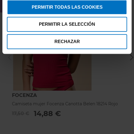
PERMITIR TODAS LAS COOKIES
PERMITIR LA SELECCIÓN
RECHAZAR
FOCENZA
F
Camiseta mujer Focenza Canotta Belen 18214 Rojo
C
N
14,88 €
17,50 €
1