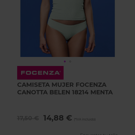
Skip
to
the
CAMISETA MUJER FOCENZA
beginning
of
CANOTTA BELEN 18214 MENTA
the
images
gallery
14,88 €
17,50 €