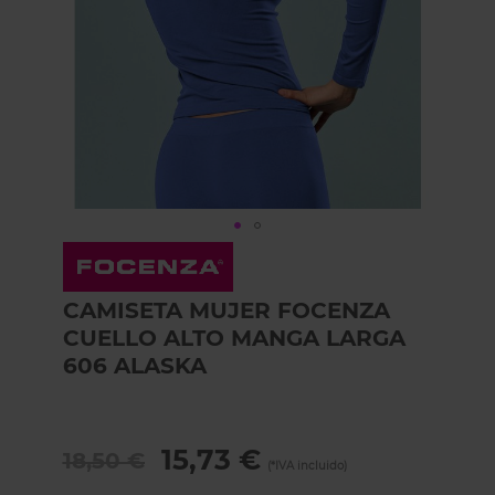
Skip
to
the
CAMISETA MUJER FOCENZA
beginning
of
CUELLO ALTO MANGA LARGA
the
606 ALASKA
images
gallery
15,73 €
18,50 €