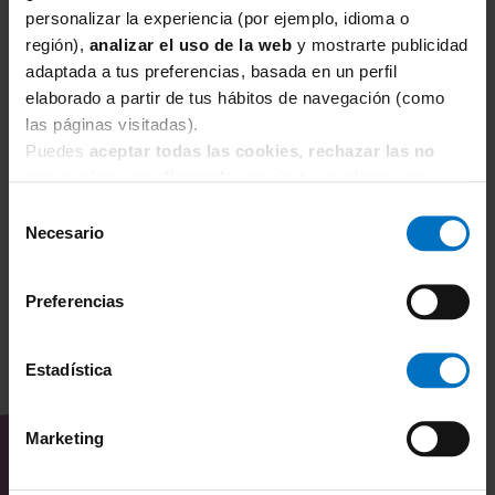
personalizar la experiencia (por ejemplo, idioma o
región),
analizar el uso de la web
y mostrarte publicidad
adaptada a tus preferencias, basada en un perfil
elaborado a partir de tus hábitos de navegación (como
FOCENZA
F
las páginas visitadas).
Braga Focenza Slip VA Micro 113 Azul Alaska
Br
Puedes
aceptar todas las cookies, rechazar las no
5,53 €
6,50 €
1
necesarias
o
configurarlas
según tus preferencias.
Selección
Necesario
de
consentimiento
Preferencias
Estadística
TAMBIÉN TE PUEDE
INTERESAR
Marketing