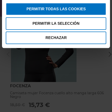
PERMITIR TODAS LAS COOKIES
PERMITIR LA SELECCIÓN
RECHAZAR
FOCENZA
F
Camiseta mujer Focenza cuello alto manga larga 606
C
Negro
B
15,73 €
18,50 €
1