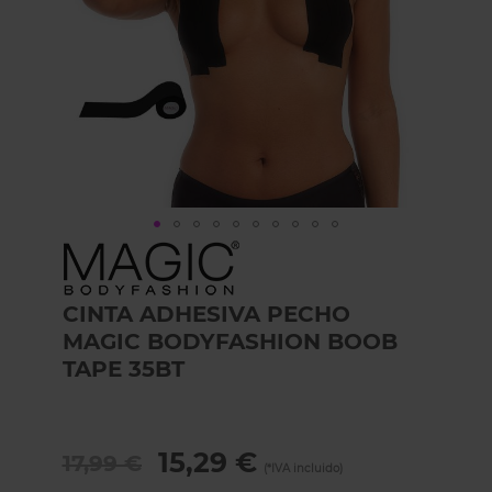
Skip
to
the
CINTA ADHESIVA PECHO
beginning
of
MAGIC BODYFASHION BOOB
the
TAPE 35BT
images
gallery
15,29 €
17,99 €