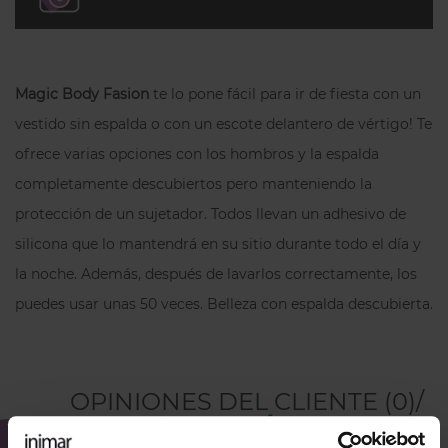
atentamente las instrucciones que
vienen dentro de la caja. Recomendamos
no usar el producto sobre piel irritada,
Magic Body Fasion
te lo pone fácil para ir de fiesta con un
cortes abiertos, piel quemada/dañada por
vestido sin espalda o con un escote delantero de vértigo! Te
el sol, erupciones o piel sensible/delgada,
ofrece varias opciones con los hombros y la espalda
problemas de despigmentación de la piel
u otros trastornos cutáneos.
completamente descubiertos pero manteniendo la
protección de un sujetador. Todos llevan un adhesivo de
silicona que lo mantendrá en su sitio durante todo el día y
la noche. Además, después de lavarlos correctamente, los
puedes usar unas 50 veces. Belleza con espalda descubierta.
OPINIONES DEL CLIENTE (0)/
DEJA TU OPINIÓN