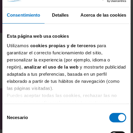
Consentimiento
Detalles
Acerca de las cookies
Todavía no hay opiniones sobre este producto
Esta página web usa cookies
Utilizamos
cookies propias y de terceros
para
garantizar el correcto funcionamiento del sitio,
personalizar la experiencia (por ejemplo, idioma o
región),
analizar el uso de la web
y mostrarte publicidad
adaptada a tus preferencias, basada en un perfil
elaborado a partir de tus hábitos de navegación (como
TAMBIÉN TE PUEDE
las páginas visitadas).
INTERESAR
Puedes
aceptar todas las cookies, rechazar las no
necesarias
o
configurarlas
según tus preferencias.
Selección
Necesario
de
consentimiento