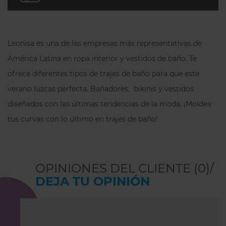
Refuerzo inferior 100% en algodón
Tiro medio.
Brinda mayor comodidad al
Leonisa es una de las empresas más representativas de
sentarse.
América Latina en ropa interior y vestidos de baño. Te
Producido de manera sostenible en
ofrece diferentes tipos de trajes de baño para que este
Colombia, bajo prácticas laborales
verano luzcas perfecta. Bañadores, bikinis y vestidos
justas.
diseñados con las últimas tendencias de la moda. ¡Moldea
Composición: 78% poliamida, 22%
tus curvas con lo último en trajes de baño!
elastano.
Por razones de higiene no se admiten
devoluciones ni cambios
OPINIONES DEL CLIENTE (0)/
DEJA TU OPINIÓN