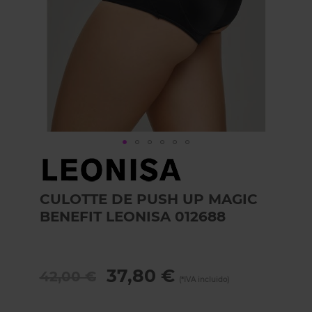
Skip
to
the
CULOTTE DE PUSH UP MAGIC
beginning
of
BENEFIT LEONISA 012688
the
images
gallery
37,80 €
42,00 €