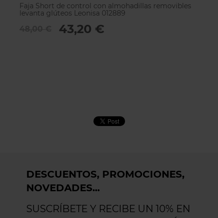
Faja Short de control con almohadillas removibles
Fa
levanta glúteos Leonisa 012889
0
43,20 €
48,00 €
4
DESCUENTOS, PROMOCIONES,
NOVEDADES...
SUSCRÍBETE Y RECIBE UN 10% EN