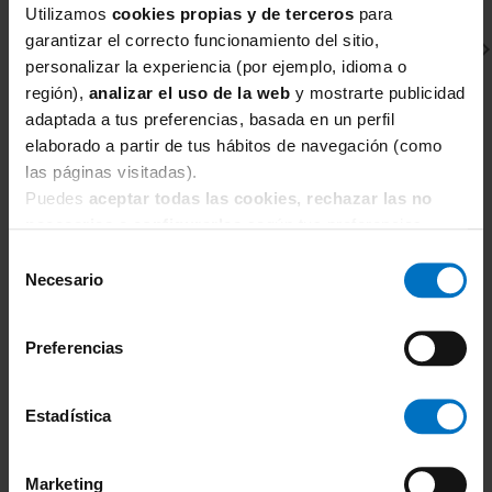
Utilizamos
cookies propias y de terceros
para
garantizar el correcto funcionamiento del sitio,
personalizar la experiencia (por ejemplo, idioma o
región),
analizar el uso de la web
y mostrarte publicidad
adaptada a tus preferencias, basada en un perfil
elaborado a partir de tus hábitos de navegación (como
las páginas visitadas).
WACOAL
M
Puedes
aceptar todas las cookies, rechazar las no
Sujetador push up Wacoal Ines Secret con aros
Su
necesarias
o
configurarlas
según tus preferencias.
WE601014
8
Selección
55,25 €
65,00 €
Necesario
de
consentimiento
Preferencias
Estadística
TAMBIÉN TE PUEDE
Marketing