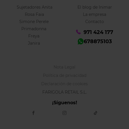
Sujetadores Anita
El blog de Inimar
Rosa Faia
La empresa
Simone Perele
Contacto
Primadonna
971 424 177
Freya
678875103
Janira
Nota Legal
Política de privacidad
Declaración de cookies
FARIGOLA RETAIL S.L.
¡Síguenos!