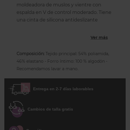
moldeadora de muslos y vientre con
espalda en V de control moderado. Tiene
una cinta de silicona antideslizante
adherida en la parte posterior que evita
que la faja se deslice. Varillas ocultas a los
Ver más
lados para mantener la forma y evitar que
se enrolle. Acabado sin costuras en la
Composición:
Tejido principal: 54% poliamida,
abertura de la pierna para una apariencia
46% elastano - Forro íntimo: 100 % algodón -
suave y sin marcas. No se clava en la
Recomendamos lavar a mano.
cintura. Forro íntimo de algodón
Entrega en 2-7 días laborables
Cambios de talla gratis