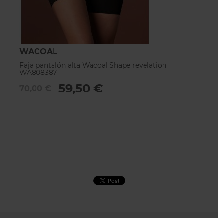
WACOAL
W
Faja pantalón alta Wacoal Shape revelation
B
WA808387
6
59,50 €
70,00 €