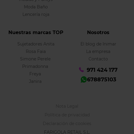
Moda Baño
Lencería roja
Nuestras marcas TOP
Nosotros
Sujetadores Anita
El blog de Inimar
Rosa Faia
La empresa
Simone Perele
Contacto
Primadonna
971 424 177
Freya
678875103
Janira
Nota Legal
Política de privacidad
Declaración de cookies
FARIGOLA RETAIL S.L.