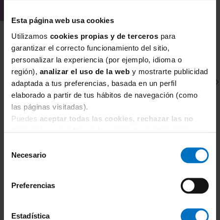
Esta página web usa cookies
Utilizamos
cookies propias y de terceros
para
garantizar el correcto funcionamiento del sitio,
personalizar la experiencia (por ejemplo, idioma o
región),
analizar el uso de la web
y mostrarte publicidad
adaptada a tus preferencias, basada en un perfil
elaborado a partir de tus hábitos de navegación (como
las páginas visitadas).
Puedes
aceptar todas las cookies, rechazar las no
necesarias
o
configurarlas
según tus preferencias.
WACOAL
W
Selección
Necesario
de
Sujetador con relleno Wacoal Raffine Contour
Su
WE148004
W
consentimiento
57,80 €
68,00 €
6
Preferencias
Estadística