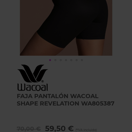
Skip
to
the
beginning
of
the
FAJA PANTALÓN WACOAL
images
SHAPE REVELATION WA805387
gallery
59,50 €
70,00 €