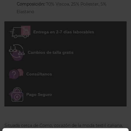
otorgan los materiales utilizados y su
Composición:
70% Viscoa, 25% Poliester, 5%
magnífica confección. Dale un toque
Elastano
original a tu look!
Entrega en 2-7 días laborables
Cambios de talla gratis
Consúltanos
Pago Seguro
Situada cerca de Como, corazón de la moda textil italiana,