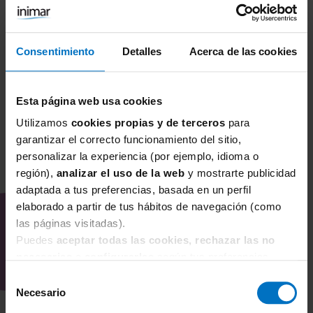
Voila Leggings es una firma experta en la fabricación de
leggings, usando materiales de primera calidad, y
confeccionada íntegramente en Italia, con el espíritu
Consentimiento
Detalles
Acerca de las cookies
artesanal propio de quien ama su trabajo, y cuida
íntimamente las prendas que fabrica. En Inimare, Voila nos
Esta página web usa cookies
garantiza unos leggings TOP para ti.
Utilizamos
cookies propias y de terceros
para
garantizar el correcto funcionamiento del sitio,
personalizar la experiencia (por ejemplo, idioma o
región),
analizar el uso de la web
y mostrarte publicidad
OPINIONES DEL CLIENTE (0)/
adaptada a tus preferencias, basada en un perfil
DEJA TU OPINIÓN
elaborado a partir de tus hábitos de navegación (como
las páginas visitadas).
Puedes
aceptar todas las cookies, rechazar las no
necesarias
o
configurarlas
según tus preferencias.
Todavía no hay opiniones sobre este producto
Selección
Necesario
de
consentimiento