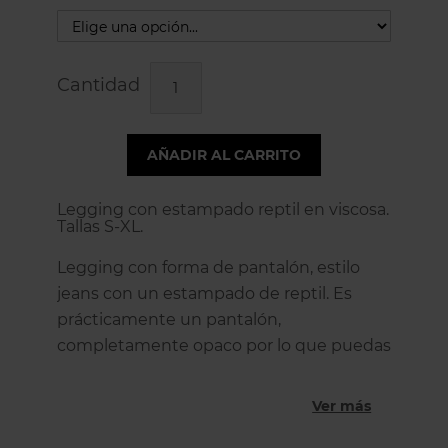
Cantidad
AÑADIR AL CARRITO
Legging con estampado reptil en viscosa.
Tallas S-XL.
Legging con forma de pantalón, estilo
jeans con un estampado de reptil. Es
prácticamente un pantalón,
completamente opaco por lo que puedas
usarlo con prendas cortas, camisetas o
con lo que más te guste. Disfrutarás de
Ver más
usarlo gracias a la gran comodidad que le