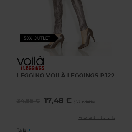
50%
OUTLET
Skip
to
the
LEGGING VOILÀ LEGGINGS PJ22
beginning
of
the
images
gallery
17,48 €
34,95 €
Encuentra tu talla
Talla