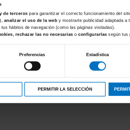
s
y de terceros
para garantizar el correcto funcionamiento del siti
),
analizar el uso de la web
y mostrarte publicidad adaptada a 
de tus hábitos de navegación (como las páginas visitadas).
ookies, rechazar las no necesarias
o
configurarlas
según tus 
Preferencias
Estadística
PERELE
POMPEA
eductor con aros Simone
Faja panty Pompea Wellness 8
ra 131382 Básicos
PERMITIR LA SELECCIÓN
PERMIT
5,25 €
10,50 €
65,45 €