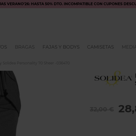
JAS VERANO'26: HASTA 50% DTO. INCOMPATIBLE CON CUPONES DESC
VOS
BRAGAS
FAJAS Y BODYS
CAMISETAS
MEDIA
y Solidea Personality 70 Sheer -036470
28
32,00 €