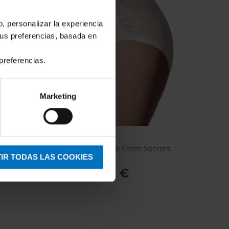
o, personalizar la experiencia
tus preferencias, basada en
preferencias.
Marketing
JANIRA
9620093
Braga faja Janira Slip Form Secrets
Figure 31542
IR TODAS LAS COOKIES
20,25 €
22,50 €