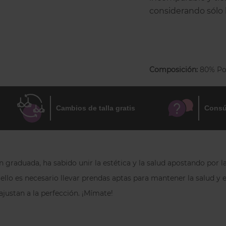
considerando sólo l
anatómica, cómoda 
cuerpo. La compre
contra los problema
las piernas y una s
Composición:
80% Pol
plantilla anti-cans
invisible con cualq
función higiénica d
Cambios de talla gratis
Consú
conforme a la dire
graduada, ha sabido unir la estética y la salud apostando por la
llo es necesario llevar prendas aptas para mantener la salud y el 
ajustan a la perfección. ¡Mímate!