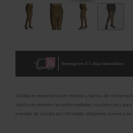
Skip
to
the
beginning
of
the
Entrega en 2-7 días laborables
images
gallery
Solidea es especialista en medias y pantys de compresión 
hábito de prevenir las enfermedades circulatorias y para e
prendas de Solidea son refinadas, elegantes, suaves y se 