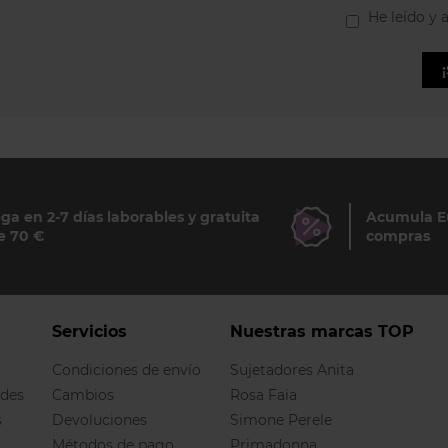
He leído y 
ga en 2-7 días laborables y gratuita
Acumula Eu
e 70 €
compras
Servicios
Nuestras marcas TOP
Condiciones de envío
Sujetadores Anita
ndes
Cambios
Rosa Faia
s
Devoluciones
Simone Perele
Métodos de pago
Primadonna