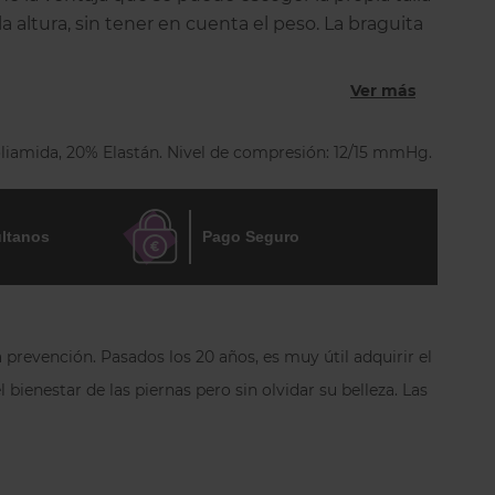
a altura, sin tener en cuenta el peso. La braguita
y modeladora está realizada para ajustarse al
sión graduada de 12/15 mmHg previene y lucha
Ver más
s derivados de la estasis venosa, ofrece alivio a
ensación de ligereza durante todo el día. Con
iamida, 20% Elastán. Nivel de compresión: 12/15 mmHg.
ancio para una suave base de apoye al metatarso,
uier tipo de calzado. Con costuras planas y
e Sanitized®. Dispositivo médico classe 1
ltanos
Pago Seguro
ctiva europea 93/42 EEC.
 prevención. Pasados los 20 años, es muy útil adquirir el
bienestar de las piernas pero sin olvidar su belleza. Las