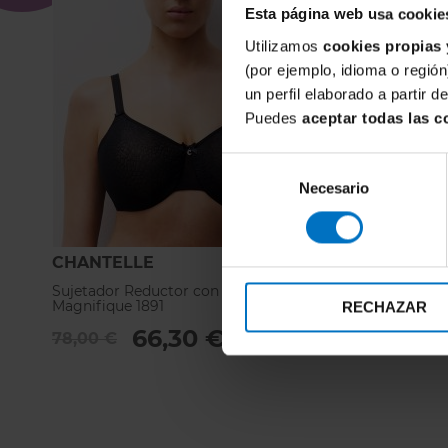
Esta página web usa cookie
Utilizamos
cookies propias 
(por ejemplo, idioma o región
un perfil elaborado a partir 
Puedes
aceptar todas las c
Selección
Necesario
de
consentimiento
CHANTELLE
SIMONE 
Sujetador Reductor con aros Chantelle
Sujetador R
Magnifique 1891
Pérèle Ando
RECHAZAR
66,30 €
78,00 €
77,00 €