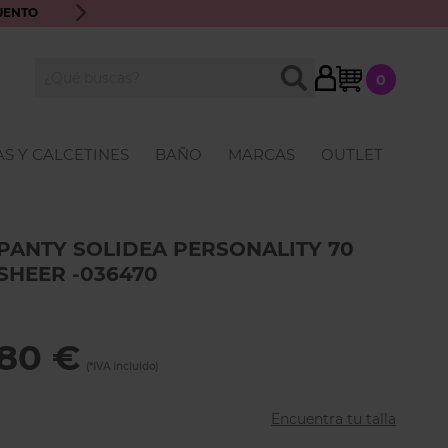
UENTO
ENVÍO GRATIS A PARTIR DE 70€ · ATENCIÓN PERSONALIZ
My Cart
BUSCAR
0
Buscar
S Y CALCETINES
BAÑO
MARCAS
OUTLET
PANTY SOLIDEA PERSONALITY 70
SHEER -036470
,80 €
Encuentra tu talla