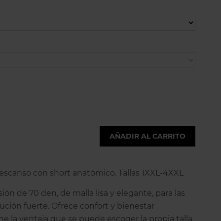
AÑADIR AL CARRITO
escanso con short anatómico. Tallas 1XXL-4XXL
n de 70 den, de malla lisa y elegante, para las
ución fuerte. Ofrece confort y bienestar
e la ventaja que se puede escoger la propia talla