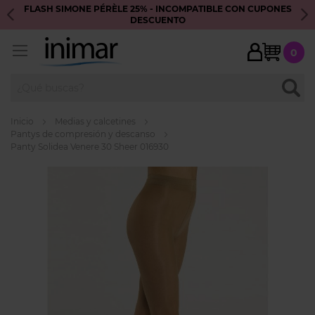
FLASH SIMONE PÉRÈLE 25% - INCOMPATIBLE CON CUPONES
S
DESCUENTO
My Ca
0
BUSC
Inicio
Medias y calcetines
Pantys de compresión y descanso
Panty Solidea Venere 30 Sheer 016930
Skip
to
the
end
of
the
images
gallery