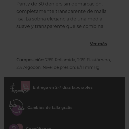
Panty de 30 deniers sin demarcación,
completamente transparente de malla
lisa. La sobria elegancia de una media
suave y transparente que se combina
con el bienestar de la compresión
gradual clase A 8/11 mmHg (mayor en los
Ver más
tobillos y decreciente hacia la parte
superior). En la cintura tiene un suave
Composición:
78% Poliamida, 20% Elastómero,
elástico que no marca, rombo higiénico
2% Algodón. Nivel de presión: 8/11 mmHg.
de algodón y costura plana. Una blanda
plantilla antiestrés asegura un absoluto
confort al pie. Con función higiénica de
Entrega en 2-7 días laborables
Sanitized®. La talla 4/XL tiene una pieza
posterior.
Cambios de talla gratis
Consúltanos