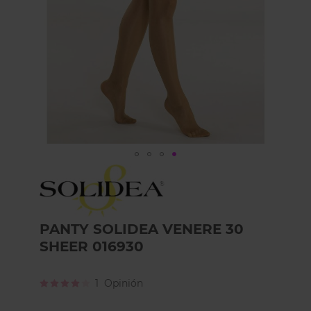
Skip
to
the
beginning
of
PANTY SOLIDEA VENERE 30
the
SHEER 016930
images
gallery
Calificación:
1
Opinión
80
100
% of