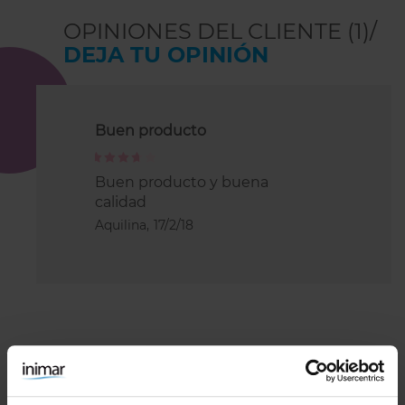
OPINIONES DEL CLIENTE (1)/
DEJA TU OPINIÓN
Buen producto
80%
Buen producto y buena
calidad
Aquilina,
17/2/18
COMBÍNALO CON