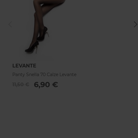
LEVANTE
L
Panty Snella 70 Calze Levante
Pa
6,90 €
11,50 €
2