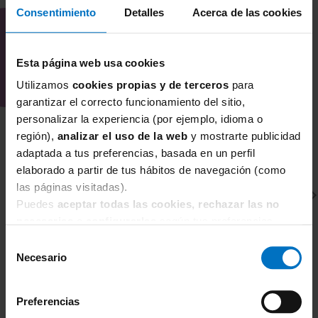
Consentimiento
Detalles
Acerca de las cookies
Esta página web usa cookies
Utilizamos
cookies propias y de terceros
para
garantizar el correcto funcionamiento del sitio,
personalizar la experiencia (por ejemplo, idioma o
región),
analizar el uso de la web
y mostrarte publicidad
adaptada a tus preferencias, basada en un perfil
elaborado a partir de tus hábitos de navegación (como
las páginas visitadas).
Puedes
aceptar todas las cookies, rechazar las no
necesarias
o
configurarlas
según tus preferencias.
Selección
Necesario
de
consentimiento
CHANTELLE
S
Preferencias
Sujetador Reductor con aros Chantelle Magnifique
Su
1891
1