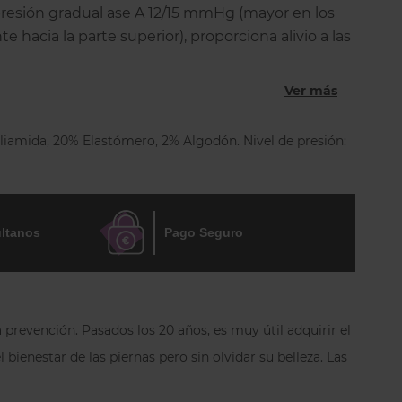
resión gradual ase A 12/15 mmHg (mayor en los
te hacia la parte superior), proporciona alivio a las
 problemas causados por la estasis venosa y las
ura tiene un suave elástico que no marca, rombo
Ver más
n y costura plana. Una blanda plantilla antiestrés
ra un absoluto confort. Con función higiénica de
iamida, 20% Elastómero, 2% Algodón. Nivel de presión:
 4/XL tiene una pieza posterior.
ltanos
Pago Seguro
 prevención. Pasados los 20 años, es muy útil adquirir el
bienestar de las piernas pero sin olvidar su belleza. Las