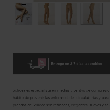
Skip
to
the
beginning
of
the
images
gallery
Entrega en 2-7 días laborables
Solidea es especialista en medias y pantys de compresión 
hábito de prevenir las enfermedades circulatorias y para e
prendas de Solidea son refinadas, elegantes, suaves y se 