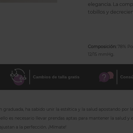
elegancia. La comp
tobillos y decrecien
piernas y previene
varices. En la cint
higiénico de algodó
bajo los pies asegu
Composición:
78% Pol
Sanitized®. La talla
12/15 mmHg.
Cambios de talla gratis
Consú
graduada, ha sabido unir la estética y la salud apostando por la
llo es necesario llevar prendas aptas para mantener la salud y el 
ajustan a la perfección. ¡Mímate!