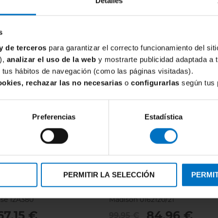
Detalles
s
y de terceros
para garantizar el correcto funcionamiento del siti
),
analizar el uso de la web
y mostrarte publicidad adaptada a 
de tus hábitos de navegación (como las páginas visitadas).
ookies, rechazar las no necesarias
o
configurarlas
según tus 
Preferencias
Estadística
PERMITIR LA SELECCIÓN
PERMIT
PERELE
PRIMADONNA
eductor con aros Simone
Sujetador Reductor con aros 
sse 12A380
Madison 0162120/21
67,15 €
84,96 €
99,95 €