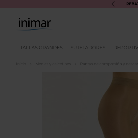
UROS INIMAR PARA PRÓXIMAS COMPRAS
REBA
TALLAS GRANDES
SUJETADORES
DEPORTI
Inicio
Medias y calcetines
Pantys de compresión y desca
Skip
to
the
end
of
the
images
gallery