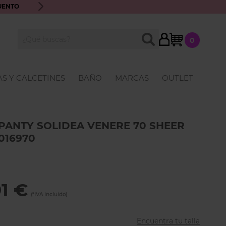
UENTO
ENVÍO GRATIS A PARTIR DE 70€ · ATENCIÓN PERSONALIZ
My Cart
BUSCAR
0
Buscar
S Y CALCETINES
BAÑO
MARCAS
OUTLET
PANTY SOLIDEA VENERE 70 SHEER
016970
91 €
Encuentra tu talla