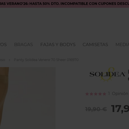
JAS VERANO'26: HASTA 50% DTO. INCOMPATIBLE CON CUPONES DESC
VOS
BRAGAS
FAJAS Y BODYS
CAMISETAS
MEDIA
nso
Panty Solidea Venere 70 Sheer 016970
Calificación:
1
Opinión
100
100
% of
17,
19,90 €