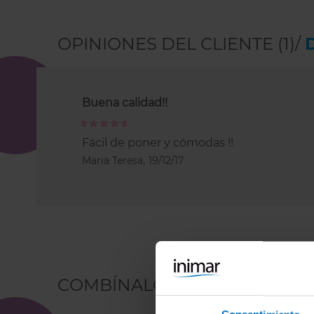
OPINIONES DEL CLIENTE (1)/
Buena calidad!!
100%
Fácil de poner y cómodas !!
Maria Teresa,
19/12/17
COMBÍNALO CON