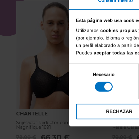
Consentimiento
Esta página web usa cookie
Utilizamos
cookies propias 
(por ejemplo, idioma o región
un perfil elaborado a partir 
Puedes
aceptar todas las c
Selección
Necesario
de
consentimiento
RECHAZAR
CHANTELLE
SIMONE 
Sujetador Reductor con aros Chantelle
Sujetador R
Magnifique 1891
Perele Care
66,30 €
78,00 €
79,00 €