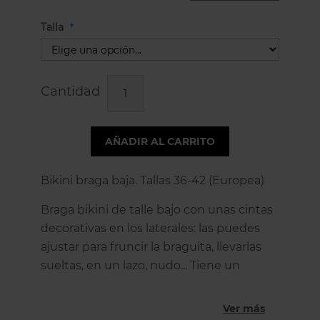
Talla
Cantidad
AÑADIR AL CARRITO
Bikini braga baja. Tallas 36-42 (Europea)
Braga bikini de talle bajo con unas cintas
decorativas en los laterales: las puedes
ajustar para fruncir la braguita, llevarlas
sueltas, en un lazo, nudo... Tiene un
estampado de palmeras tropicales sobre
un fondo azul celeste de estilo retro-
Ver más