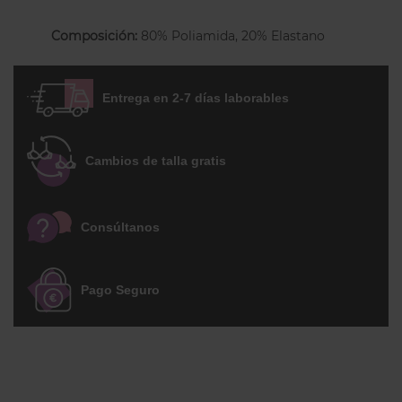
vintage. Perfecto para todo tipo de pieles.
(ATENCIÓN! Tallaje Europeo, consultar
Composición:
80% Poliamida, 20% Elastano
tabla para equivalencias con el español)
Entrega en 2-7 días laborables
Cambios de talla gratis
Consúltanos
Pago Seguro