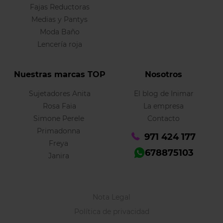
Fajas Reductoras
Medias y Pantys
Moda Baño
Lencería roja
Nuestras marcas TOP
Nosotros
Sujetadores Anita
El blog de Inimar
Rosa Faia
La empresa
Simone Perele
Contacto
Primadonna
971 424 177
Freya
678875103
Janira
Nota Legal
Política de privacidad