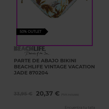
50%
OUTLET
Skip
to
the
PARTE DE ABAJO BIKINI
beginning
BEACHLIFE VINTAGE VACATION
of
the
JADE 870204
images
gallery
20,37 €
33,95 €
Encuentra tu talla