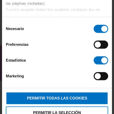
las páginas visitadas).
Puedes
aceptar todas las cookies, rechazar las no
necesarias
o
configurarlas
según tus preferencias.
Selección
Necesario
de
consentimiento
TAMBIÉN TE PUEDE
Preferencias
INTERESAR
Estadística
Marketing
PERMITIR TODAS LAS COOKIES
PERMITIR LA SELECCIÓN