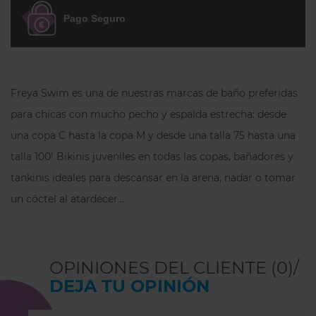
Nota sobre tallas:
Las bragas de bikini de
Pago Seguro
Freya Swim suelen tallar algo amplias, por
lo que
habitualmente recomendamos
escoger una talla menos
de la habitual.
Preguntas frecuentes
Freya Swim es una de nuestras marcas de baño preferidas
para chicas con mucho pecho y espalda estrecha: desde
¿Por qué la braga bikini high leg
una copa C hasta la copa M y desde una talla 75 hasta una
Freya Swim Koh Tao es popular
entre nuestras clientas?
talla 100! Bikinis juveniles en todas las copas, bañadores y
Porque su
corte alto
estiliza visualmente
tankinis ideales para descansar en la arena, nadar o tomar
la pierna y aporta un look más actual y
un cóctel al atardecer…
ligero.
¿Para quién es perfecta la braga
bikini high leg Freya Swim Koh Tao?
OPINIONES DEL CLIENTE (0)/
Es ideal para quienes buscan una
braga
DEJA TU OPINIÓN
más escotada
, con menos cobertura y un
diseño que realce la silueta.