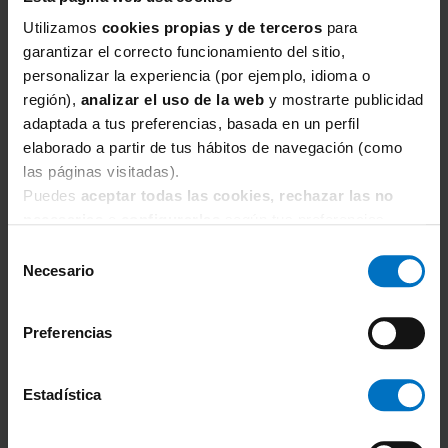
cómoda y favorecedora.
Utilizamos
cookies propias y de terceros
para
garantizar el correcto funcionamiento del sitio,
personalizar la experiencia (por ejemplo, idioma o
región),
analizar el uso de la web
y mostrarte publicidad
adaptada a tus preferencias, basada en un perfil
elaborado a partir de tus hábitos de navegación (como
las páginas visitadas).
Puedes
aceptar todas las cookies, rechazar las no
FREYA SWIM
necesarias
o
configurarlas
según tus preferencias.
Parte de arriba Bikini Halter Freya Swim Koh Tao
Selección
Necesario
40,76 €
de
47,95 €
consentimiento
Preferencias
Estadística