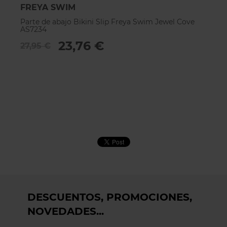
FREYA SWIM
F
Parte de abajo Bikini Slip Freya Swim Jewel Cove
Pa
AS7234
A
23,76 €
27,95 €
3
DESCUENTOS, PROMOCIONES,
NOVEDADES...