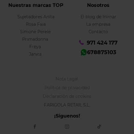
Nuestras marcas TOP
Nosotros
Sujetadores Anita
El blog de Inimar
Rosa Faia
La empresa
Simone Perele
Contacto
Primadonna
971 424 177
Freya
678875103
Janira
Nota Legal
Política de privacidad
Declaración de cookies
FARIGOLA RETAIL S.L.
¡Síguenos!