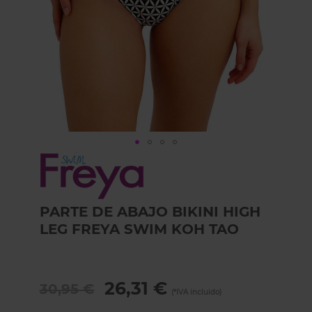
Skip
to
the
beginning
PARTE DE ABAJO BIKINI HIGH
of
the
LEG FREYA SWIM KOH TAO
images
gallery
26,31 €
30,95 €