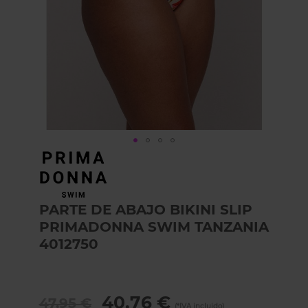
Skip
to
the
beginning
PARTE DE ABAJO BIKINI SLIP
of
the
PRIMADONNA SWIM TANZANIA
images
4012750
gallery
40,76 €
47,95 €