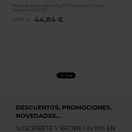
Parte de abajo bikini High Primadonna Swim
Pa
Tanzania 4012752
Ta
44,84 €
52,75 €
5
DESCUENTOS, PROMOCIONES,
NOVEDADES...
SUSCRÍBETE Y RECIBE UN 10% EN