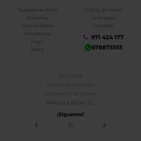
Sujetadores Anita
El blog de Inimar
Rosa Faia
La empresa
Simone Perele
Contacto
Primadonna
971 424 177
Freya
678875103
Janira
Nota Legal
Política de privacidad
Declaración de cookies
FARIGOLA RETAIL S.L.
¡Síguenos!