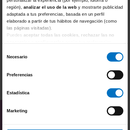
personalizar la experiencia (por ejemplo, idioma o
región),
analizar el uso de la web
y mostrarte publicidad
adaptada a tus preferencias, basada en un perfil
BEACHLIFE
B
elaborado a partir de tus hábitos de navegación (como
Parte de abajo bikini Beachlife Teaberry Lucy 570202-
Pa
250
2
las páginas visitadas).
Puedes
aceptar todas las cookies, rechazar las no
17,37 €
28,95 €
2
necesarias
o
configurarlas
según tus preferencias.
Selección
Necesario
de
consentimiento
Preferencias
Estadística
TAMBIÉN TE PUEDE
INTERESAR
Marketing