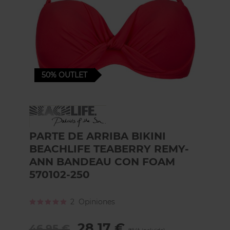
50%
OUTLET
Skip
to
the
PARTE DE ARRIBA BIKINI
beginning
BEACHLIFE TEABERRY REMY-
of
the
ANN BANDEAU CON FOAM
images
570102-250
gallery
Calificación:
2
Opiniones
100
100
% of
28,17 €
46,95 €