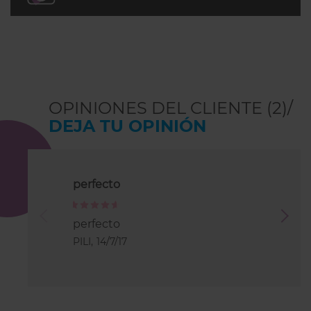
OPINIONES DEL CLIENTE (2)/
DEJA TU OPINIÓN
perfecto
Bonito
100%
100%
perfecto
Buena tal
Color muy
PILI,
14/7/17
Noemí,
25/