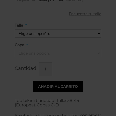
Encuentra tu talla
Talla
Copa
Cantidad
AÑADIR AL CARRITO
Top bikini bandeau. Tallas38-44
(Europea). Copas C-D
Sujetador de bikini sin tirantes,
con aros y