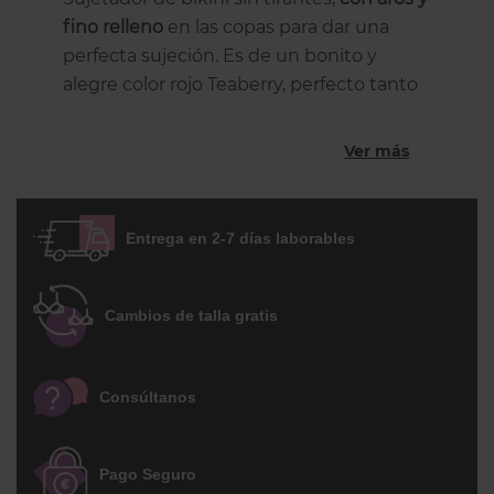
fino relleno
en las copas para dar una
perfecta sujeción. Es de un bonito y
alegre color rojo Teaberry, perfecto tanto
para pieles blancas como morenas. Un
básico para este verano.
Ver más
Entrega en 2-7 días laborables
Cambios de talla gratis
Consúltanos
Pago Seguro