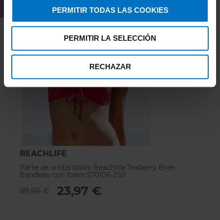
PERMITIR TODAS LAS COOKIES
PERMITIR LA SELECCIÓN
RECHAZAR
BEACHLIFE
Parte de arriba bikini Beachlife Teaberry Bree
Bandeau con foam 570106-250
23,97 €
39,95 €