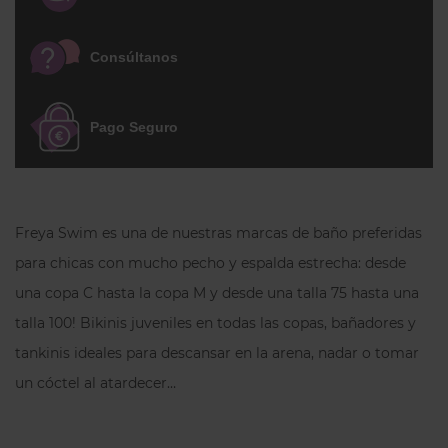
su longitud, lo que permite ajustar la
prenda a la altura del torso con facilidad.
Consúltanos
Incorporan anillos dorados con forma de
bambú en la parte delantera, que
aportan un detalle decorativo discreto. El
Pago Seguro
diseño se refuerza con
varillas laterales
para mayor estabilidad, y la espalda está
forrada con cierre de clip de plástico. El
tejido incorpora
hilos dorados
Freya Swim es una de nuestras marcas de baño preferidas
metalizados
y el modelo está disponible
para chicas con mucho pecho y espalda estrecha: desde
hasta la
copa L
, manteniendo la
una copa C hasta la copa M y desde una talla 75 hasta una
estructura incluso en tallas más
talla 100! Bikinis juveniles en todas las copas, bañadores y
completas.
tankinis ideales para descansar en la arena, nadar o tomar
Nota sobre las tallas:
Habitualmente
un cóctel al atardecer…
hay que coger una copa más
respecto a los sujetadores de Freya. Si