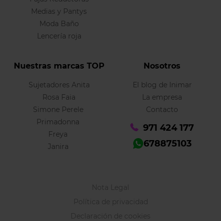
Medias y Pantys
Moda Baño
Lencería roja
Nuestras marcas TOP
Nosotros
Sujetadores Anita
El blog de Inimar
Rosa Faia
La empresa
Simone Perele
Contacto
Primadonna
971 424 177
Freya
678875103
Janira
Nota Legal
Política de privacidad
Declaración de cookies