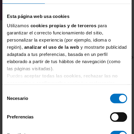
Porque ofrece
sujeción real en pecho
grande
con un escote profundo que
Esta página web usa cookies
sigue siendo cómodo y estable durante
Utilizamos
cookies propias y de terceros
para
el uso.
garantizar el correcto funcionamiento del sitio,
personalizar la experiencia (por ejemplo, idioma o
¿Para quién es perfecto este bikini?
región),
analizar el uso de la web
y mostrarte publicidad
Para mujeres con
pecho grande y
adaptada a tus preferencias, basada en un perfil
espalda estrecha
que buscan un bikini
elaborado a partir de tus hábitos de navegación (como
ligero visualmente pero con buena
las páginas visitadas).
estructura y ajuste.
Puedes
aceptar todas las cookies, rechazar las no
necesarias
o
configurarlas
según tus preferencias.
¿Con qué combinar este bikini?
Selección
FREYA SWIM
Con braguitas lisas en tonos verdes o
F
Necesario
de
neutros, o con la parte de abajo de la
Parte de abajo Bikini Slip Freya Swim Arizona wave
Pa
consentimiento
Vista
Vi
misma colección para un conjunto
26,31 €
Preferencias
30,95 €
3
coordinado.
¿Por qué comprar este bikini en