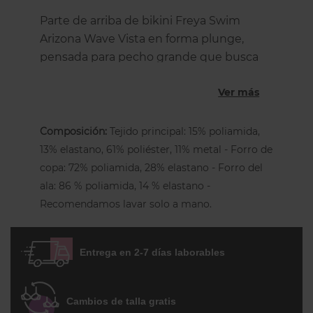
Parte de arriba de bikini Freya Swim
Arizona Wave Vista en forma plunge,
pensada para pecho grande que busca
sujeción ligera, escote favorecedor y una
Ver más
forma natural sin volumen añadido
, con
un diseño inspirado en tonos verdes y
estampado de montaña con sutil brillo.
Composición:
Tejido principal: 15% poliamida,
13% elastano, 61% poliéster, 11% metal - Forro de
Este modelo incorpora
copas con aros y
copa: 72% poliamida, 28% elastano - Forro del
forro
divididas en dos secciones, lo que
ala: 86 % poliamida, 14 % elastano -
ayuda a dar forma y mantener el pecho
Recomendamos lavar solo a mano.
bien recogido sin añadir relleno, ya que
no lleva relleno
. El
escote bajo
se adapta
al cuerpo gracias a una banda elástica en
Entrega en 2-7 días laborables
el borde, que mejora el ajuste y mantiene
la prenda en su sitio con comodidad.
Cambios de talla gratis
Los tirantes son fijos y regulables en toda