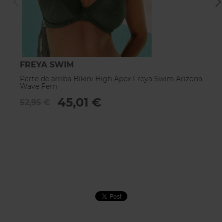
FREYA SWIM
F
Parte de arriba Bikini High Apex Freya Swim Arizona
Pa
Wave Fern
w
45,01 €
52,95 €
5