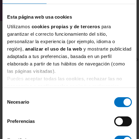
plunge Freya Swim San Antonio?
Puedes combinarlo con la
parte de abajo
Esta página web usa cookies
a juego
de la colección San Antonio o con
Utilizamos
cookies propias y de terceros
para
braguitas lisas en tonos que recojan
garantizar el correcto funcionamiento del sitio,
alguno de sus colores para un look
personalizar la experiencia (por ejemplo, idioma o
equilibrado.
región),
analizar el uso de la web
y mostrarte publicidad
adaptada a tus preferencias, basada en un perfil
¿Por qué comprar el top bikini
plunge Freya Swim San Antonio en
elaborado a partir de tus hábitos de navegación (como
Inimar?
las páginas visitadas).
Puedes
aceptar todas las cookies, rechazar las no
En Inimar estamos especializadas en
necesarias
o
configurarlas
según tus preferencias.
corsetería para tallas grandes
y en
Selección
modelos que realmente sujetan y
FREYA SWIM
F
Necesario
de
estilizan. Seleccionamos cada prenda
Parte de abajo Bikini Braga Alta Freya Swim San
Pa
consentimiento
Antonio
teniendo en cuenta el ajuste, la
3
comodidad y la adaptación a diferentes
28,86 €
Preferencias
33,95 €
tipos de pecho, para poder asesorarte
con criterio.