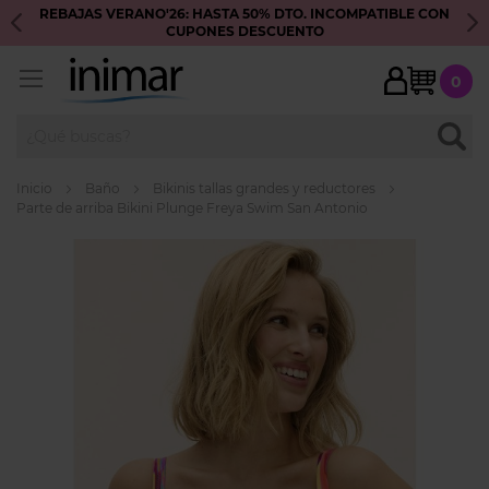
REBAJAS VERANO'26: HASTA 50% DTO. INCOMPATIBLE CON
S
CUPONES DESCUENTO
My Ca
0
BUSC
Inicio
Baño
Bikinis tallas grandes y reductores
Parte de arriba Bikini Plunge Freya Swim San Antonio
Skip
to
the
end
of
the
images
gallery