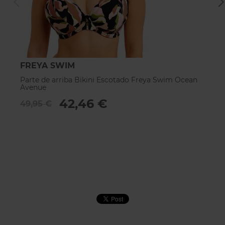
FREYA SWIM
F
Parte de arriba Bikini Escotado Freya Swim Ocean
Pa
Avenue
W
42,46 €
49,95 €
5