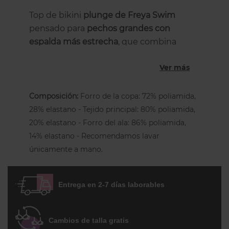
Top de bikini
plunge de Freya Swim
pensado para
pechos grandes con
espalda más estrecha
, que combina
sujeción ligera, forma natural y un diseño
Ver más
vibrante que favorece el escote.
Este modelo cuenta con
aros
y
copas sin
Composición:
Forro de la copa: 72% poliamida,
relleno, completamente forradas
, lo que
28% elastano - Tejido principal: 80% poliamida,
permite recoger el pecho sin añadir
20% elastano - Forro del ala: 86% poliamida,
volumen extra y mantener una sensación
14% elastano - Recomendamos lavar
cómoda incluso durante todo el día. Su
únicamente a mano.
escote pronunciado
aporta un acabado
más abierto y favorecedor, ideal si buscas
un bikini más ligero visualmente pero
Entrega en 2-7 días laborables
con buena estructura.
Los
tirantes son fijos y regulables en toda
Cambios de talla gratis
su longitud
, lo que facilita adaptar la