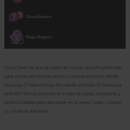
prenda a tu altura y mejorar el ajuste.
Como es habitual en Freya Swim, este
Consúltanos
modelo está diseñado para ofrecer
sujeción en un amplio rango de tallas,
llegando
hasta copa M
según
Pago Seguro
disponibilidad, lo que lo convierte en una
opción muy interesante para mujeres
con mucho pecho que no quieren
renunciar al estilo.
Freya Swim es una de nuestras marcas de baño preferidas
Nota sobre tallas:
Habitualmente hay que
para chicas con mucho pecho y espalda estrecha: desde
escoger
una copa más
respecto a los
una copa C hasta la copa M y desde una talla 75 hasta una
sujetadores de Freya. Si no conoces la
talla 100! Bikinis juveniles en todas las copas, bañadores y
marca, puede que necesites subir
dos o
tankinis ideales para descansar en la arena, nadar o tomar
incluso tres tallas de copa
respecto a
un cóctel al atardecer…
otras marcas europeas. Si tienes dudas,
puedes consultarnos por WhatsApp y te
ayudamos a encontrar tu talla.