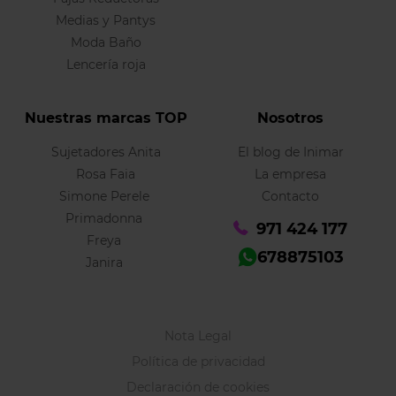
Medias y Pantys
Moda Baño
Lencería roja
Nuestras marcas TOP
Nosotros
Sujetadores Anita
El blog de Inimar
Rosa Faia
La empresa
Simone Perele
Contacto
Primadonna
971 424 177
Freya
678875103
Janira
Nota Legal
Política de privacidad
Declaración de cookies