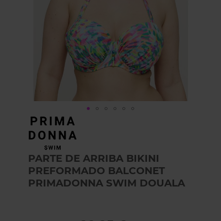
Skip
to
the
beginning
PARTE DE ARRIBA BIKINI
of
the
PREFORMADO BALCONET
images
PRIMADONNA SWIM DOUALA
gallery