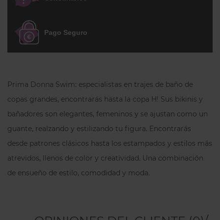
ajustables
que permiten adaptar el bikini
a distintas necesidades de uso, además
de un
detalle fruncido con adorno en el
Pago Seguro
centro del pecho
que aporta un toque
elegante. El
estampado Impressionist
Summer multicolor efecto acuarela
añade frescura y personalidad al
Prima Donna Swim: especialistas en trajes de baño de
conjunto, manteniendo el estilo
copas grandes, encontrarás hasta la copa H! Sus bikinis y
sofisticado característico de PrimaDonna
bañadores son elegantes, femeninos y se ajustan como un
Swim y su
alta calidad
.
guante, realzando y estilizando tu figura. Encontrarás
En nuestra tienda Inimar.com, la primera
desde patrones clásicos hasta los estampados y estilos más
talla especificada es la
Española/Francesa
atrevidos, llenos de color y creatividad. Una combinación
(ESP/FR)
y, entre paréntesis, verás su
de ensueño de estilo, comodidad y moda.
correspondencia con la talla del
fabricante
(EU)
. Ten en cuenta que los
bikinis normalmente tallan más pequeño
de pecho, por lo que suele ser