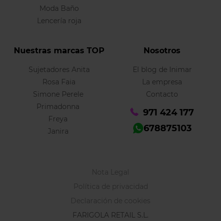
Moda Baño
Lencería roja
Nuestras marcas TOP
Nosotros
Sujetadores Anita
El blog de Inimar
Rosa Faia
La empresa
Simone Perele
Contacto
Primadonna
971 424 177
Freya
678875103
Janira
Nota Legal
Política de privacidad
Declaración de cookies
FARIGOLA RETAIL S.L.