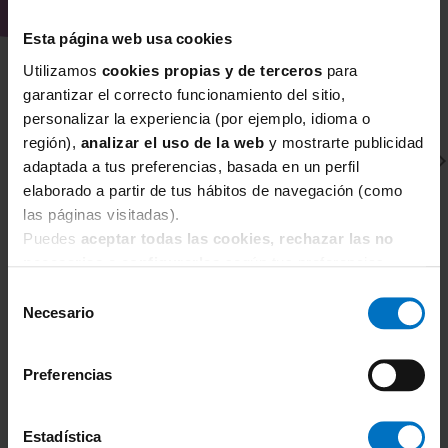
generoso que buscan un bikini elegante
,
Esta página web usa cookies
con buena capacidad y un escote que
Utilizamos
cookies propias y de terceros
para
realce la figura.
garantizar el correcto funcionamiento del sitio,
¿Con qué combinar el parte de
personalizar la experiencia (por ejemplo, idioma o
arriba de bikini PrimaDonna Swim
región),
analizar el uso de la web
y mostrarte publicidad
Douala?
adaptada a tus preferencias, basada en un perfil
Puedes combinarlo con
las bragas de
elaborado a partir de tus hábitos de navegación (como
bikini de la colección Douala
o con partes
las páginas visitadas).
de abajo lisas en tonos del estampado
Puedes
aceptar todas las cookies, rechazar las no
para un conjunto equilibrado.
necesarias
o
configurarlas
según tus preferencias.
PRIMADONNA SWIM
P
Selección
¿Por qué comprar el parte de arriba
de bikini PrimaDonna Swim Douala
Necesario
Parte de abajo bikini braga Primadonna Swim
Pa
de
Douala
D
en Inimar?
consentimiento
42,42 €
49,90 €
5
En
Inimar
estamos especializados en
Preferencias
corsetería y baño para tallas grandes
,
seleccionando modelos que ofrecen
Estadística
sujeción real, patrones bien estudiados y