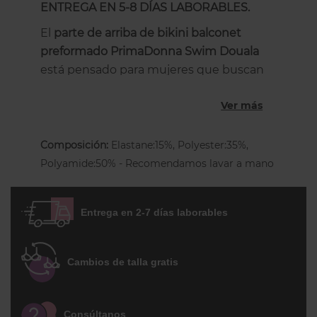
ENTREGA EN 5-8 DÍAS LABORABLES.
El
parte de arriba de bikini balconet
preformado PrimaDonna Swim Douala
está pensado para mujeres que buscan
comodidad, buena sujeción y un escote
Ver más
favorecedor
, especialmente en tallas
grandes de pecho y contorno.
Composición:
Elastane:15%, Polyester:35%,
Este sujetador de bikini tipo
balconet con
Polyamide:50% - Recomendamos lavar a mano
fino relleno
ofrece una forma definida sin
añadir volumen extra al pecho, aportando
firmeza visual y un soporte cómodo
Entrega en 2-7 días laborables
durante todo el día. Sus
copas acolchadas
ayudan a mantener el pecho recogido y
centrado, logrando un
realce natural
con
Cambios de talla gratis
un ajuste estable y favorecedor.
Incorpora
tirantes multiposición
Consúltanos