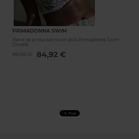
PRIMADONNA SWIM
P
Parte de arriba bikini con aros Primadonna Swim
Pa
Douala
P
84,92 €
99,90 €
1