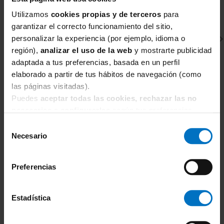
Utilizamos
cookies propias y de terceros
para
garantizar el correcto funcionamiento del sitio,
personalizar la experiencia (por ejemplo, idioma o
región),
analizar el uso de la web
y mostrarte publicidad
adaptada a tus preferencias, basada en un perfil
elaborado a partir de tus hábitos de navegación (como
las páginas visitadas).
Puedes
aceptar todas las cookies, rechazar las no
BAÑO ROSA FAIA
B
necesarias
o
configurarlas
según tus preferencias.
Parte de abajo bikini Rosa Faia Mix & Match Casual
Pa
8706
8
Selección
Necesario
16,96 €
de
19,95 €
2
consentimiento
Preferencias
Estadística