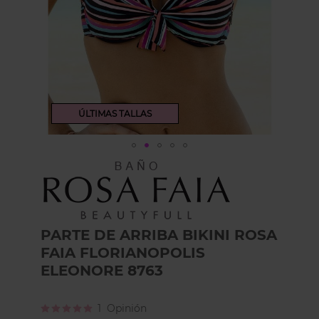
ÚLTIMAS TALLAS
Skip
to
the
beginning
of
the
PARTE DE ARRIBA BIKINI ROSA
images
FAIA FLORIANOPOLIS
gallery
ELEONORE 8763
Calificación:
1
Opinión
100
100
% of