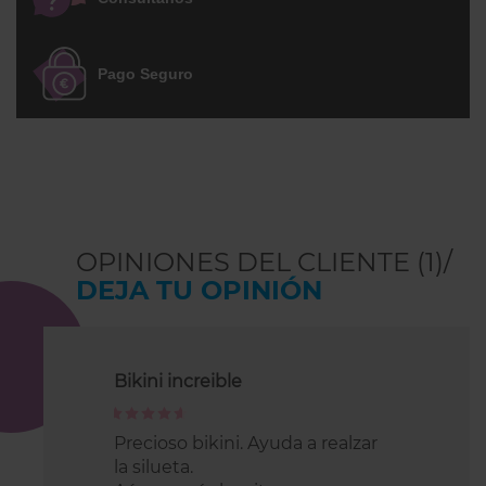
estampadas... diseña tu bikini! Queda
bien en todos los tonos de piel.
Pago Seguro
ATENCIÓN!
Tallaje Europeo, una talla 36D
equivale a una talla francesa 85D de
sujetador. Es algo pequeño de pecho,
más aconsejable para quien usa la talla
85C de sujetador.
OPINIONES DEL CLIENTE (1)/
DEJA TU OPINIÓN
Bikini increible
100%
Precioso bikini. Ayuda a realzar
la silueta.