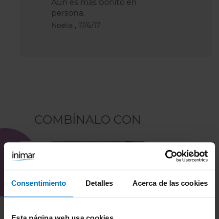
Aún es más bonito en
persona.
Noelia ,
17/6/17
COMBÍNALO CON
Consentimiento
Detalles
Acerca de las cookies
Esta página web usa cookies