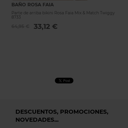
BAÑO ROSA FAIA
B
Parte de arriba bikini Rosa Faia Mix & Match Twiggy
Pa
8733
8
33,12 €
64,95 €
6
DESCUENTOS, PROMOCIONES,
NOVEDADES...