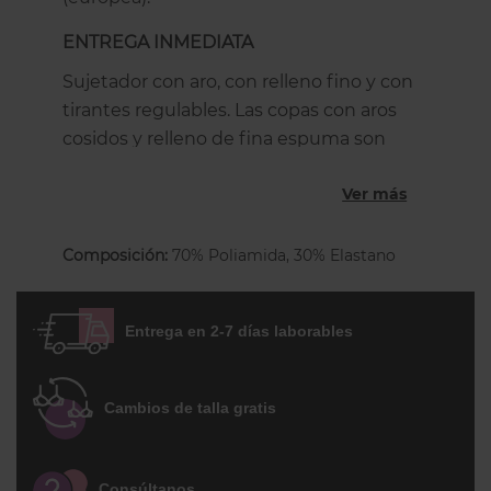
ENTREGA INMEDIATA
Sujetador con aro, con relleno fino y con
tirantes regulables. Las copas con aros
cosidos y relleno de fina espuma son
cómodas, elevan y centran el pecho sin
Ver más
aportar volumen extra, El fruncido y el
lazo decorativo entre las copas crean un
escote perfecto con rayas coloristas muy
Composición:
70% Poliamida, 30% Elastano
actuales. A partir de la talla 42 los tirantes
y el cierre son más anchos para garantizar
Entrega en 2-7 días laborables
una buena sujeción y la espalda está
forrada para mayor confort. Su tejido Soft-
Touch es una lycra muy suave de secado
Cambios de talla gratis
rápido. Es ideal para combinarlo con
bragas de diferentes formas y colores,
elije las que más te gusten, lisas,
Consúltanos