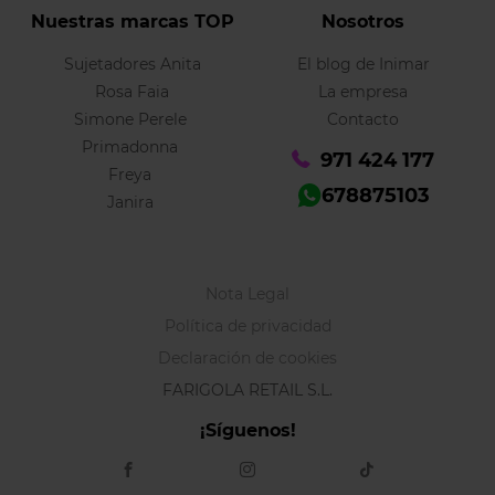
Nuestras marcas TOP
Nosotros
Sujetadores Anita
El blog de Inimar
Rosa Faia
La empresa
Simone Perele
Contacto
Primadonna
971 424 177
Freya
678875103
Janira
Nota Legal
Política de privacidad
Declaración de cookies
FARIGOLA RETAIL S.L.
¡Síguenos!