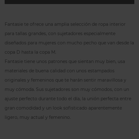
su sitio sin comprometer la libertad de
movimiento.
Fantasie te ofrece una amplia selección de ropa interior
Preguntas frecuentes
para tallas grandes, con sujetadores especialmente
diseñados para mujeres con mucho pecho que van desde la
¿Por qué la braga culotte Fantasie
Emmaline es popular entre nuestras
copa D hasta la copa M.
clientas?
Fantasie tiene unos patrones que sientan muy bien, usa
Porque combina comodidad, ajuste
materiales de buena calidad con unos estampados
suave y un diseño elegante que realza la
originales y femeninos que te harán sentir maravillosa y
silueta sin marcarse bajo la ropa.
muy cómoda. Sus sujetadores son muy cómodos, con un
¿Para quién es perfecta la braga
culotte Fantasie Emmaline?
ajuste perfecto durante todo el día, la unión perfecta entre
gran comodidad y un look sofisticado aparentemente
Es ideal para mujeres que buscan un
shorty cómodo y favorecedor, con un
ligero, muy actual y femenino.
toque sensual, apto para el uso diario o
ocasiones especiales.