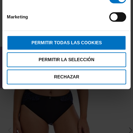
Marketing
TAMBIÉN TE PUEDE
PERMITIR TODAS LAS COOKIES
INTERESAR
PERMITIR LA SELECCIÓN
RECHAZAR