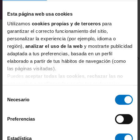
elegante y con un acabado favorecedor,
Fantasie Emmaline en color Midnight
Esta página web usa cookies
combina forma, ajuste y estilo propios de
Utilizamos
cookies propias y de terceros
para
la marca Fantasie.
garantizar el correcto funcionamiento del sitio,
personalizar la experiencia (por ejemplo, idioma o
región),
analizar el uso de la web
y mostrarte publicidad
adaptada a tus preferencias, basada en un perfil
elaborado a partir de tus hábitos de navegación (como
las páginas visitadas).
Puedes
aceptar todas las cookies, rechazar las no
necesarias
o
configurarlas
según tus preferencias.
Selección
FANTASIE
F
Necesario
de
Sujetador con relleno y con aros Fantasie Emmaline
Su
consentimiento
Padded Plunge Midnight
M
Preferencias
59,46 €
69,95 €
7
Estadística