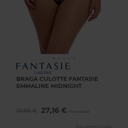
Skip
to
the
BRAGA CULOTTE FANTASIE
beginning
EMMALINE MIDNIGHT
of
the
images
gallery
27,16 €
31,95 €
Encuentra tu talla