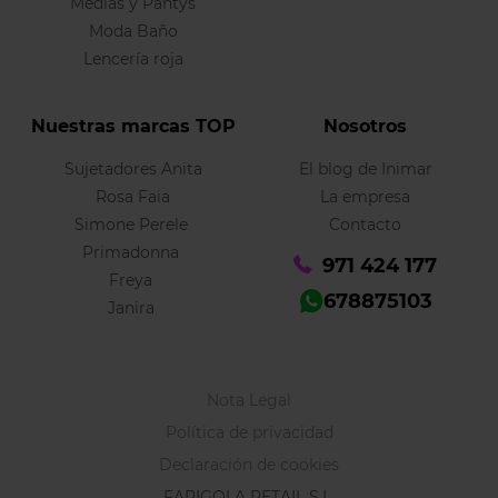
Medias y Pantys
Moda Baño
Lencería roja
Nuestras marcas TOP
Nosotros
Sujetadores Anita
El blog de Inimar
Rosa Faia
La empresa
Simone Perele
Contacto
Primadonna
971 424 177
Freya
678875103
Janira
Nota Legal
Política de privacidad
Declaración de cookies
FARIGOLA RETAIL S.L.