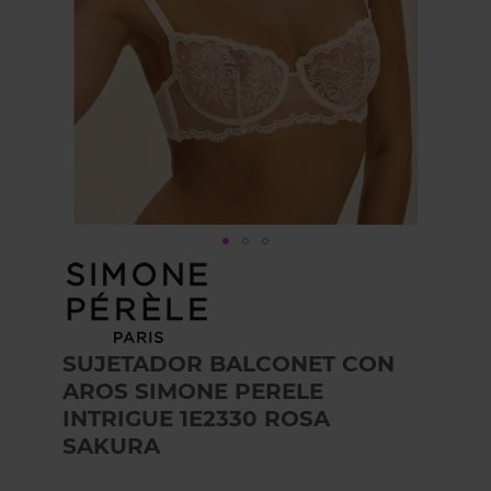
Skip
to
the
beginning
of
SUJETADOR BALCONET CON
the
AROS SIMONE PERELE
images
gallery
INTRIGUE 1E2330 ROSA
SAKURA