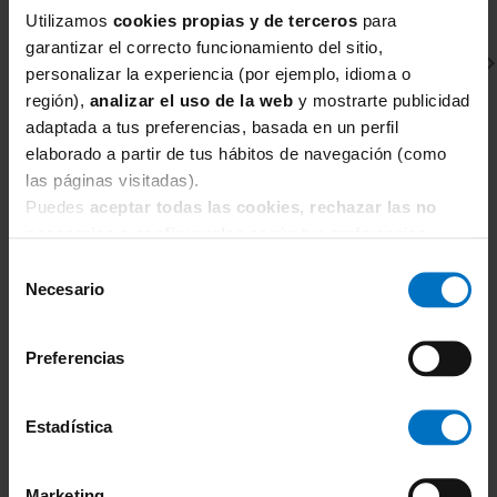
Utilizamos
cookies propias y de terceros
para
compromiso ético de Simone
garantizar el correcto funcionamiento del sitio,
Pérèle, el 75% de los hilos del
personalizar la experiencia (por ejemplo, idioma o
bordado provienen de poliéster
región),
analizar el uso de la web
y mostrarte publicidad
reciclado.
adaptada a tus preferencias, basada en un perfil
elaborado a partir de tus hábitos de navegación (como
Si buscas un sujetador que combine la
las páginas visitadas).
suavidad de un tono pastel con la firmeza
SIMONE PERELE
S
Puedes
aceptar todas las cookies, rechazar las no
técnica de una prenda de control, el
necesarias
o
configurarlas
según tus preferencias.
Braga Culotte Simone Perele Intrigue 1E2630 Rosa
Br
Sakura
S
modelo Intrigue Rosa Sakura es tu aliado
Selección
42,75 €
perfecto.
57,00 €
5
Necesario
de
consentimiento
Preferencias
Estadística
Marketing