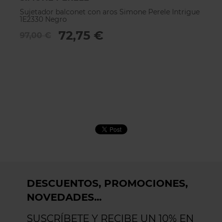
Sujetador balconet con aros Simone Perele Intrigue
Su
1E2330 Negro
1E
72,75 €
97,00 €
9
DESCUENTOS, PROMOCIONES,
NOVEDADES...
SUSCRÍBETE Y RECIBE UN 10% EN