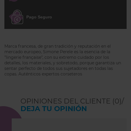
Escote Balconet Realzado:
El corte
recto y las costuras verticales están
Pago Seguro
diseñados para elevar el pecho
desde la base, ofreciendo una forma
redondeada y muy femenina.
Detalles de Alta Lencería:
El acabado
Marca francesa, de gran tradición y reputación en el
festoneado del bordado sobre el tul
mercado europeo, Simone Perele es la esencia de la
"lingerie française", con su extremo cuidado por los
transparente crea un efecto visual
detalles, los materiales, y sobretodo, porque garantiza un
de ligereza, perfecto para quienes
sentar perfecto de todos sus sujetadores en todas las
buscan un look "coqueto" pero
copas. Auténticos expertos corseteros
seguro.
Ingeniería para Copas Grandes:
OPINIONES DEL CLIENTE (0)/
Sujeción sin volumen extra:
Al
DEJA TU OPINIÓN
carecer de relleno, este sujetador
respeta el volumen natural de tu
pecho, mientras que sus aros y el tul