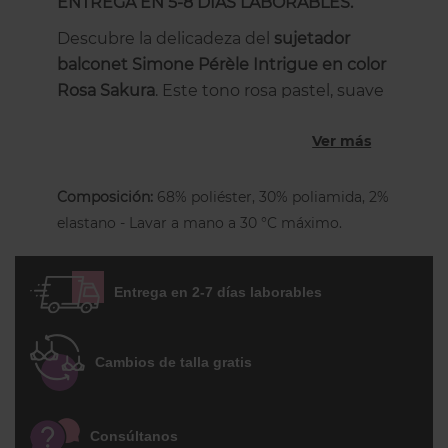
ENTREGA EN 5-8 DÍAS LABORABLES.
Descubre la delicadeza del
sujetador
balconet Simone Pérèle Intrigue en color
Rosa Sakura
. Este tono rosa pastel, suave
y luminoso, aporta una frescura
Ver más
romántica a tu lencería diaria sin
renunciar a la arquitectura técnica que
las copas grandes necesitan. Una pieza
Composición:
68% poliéster, 30% poliamida, 2%
que une la estética "nude" con un
elastano - Lavar a mano a 30 °C máximo.
bordado floral exquisito.
Luminosidad y Confort en tu piel
Entrega en 2-7 días laborables
Tono Sakura Radiante:
Su color rosa
empolvado es ideal para usar bajo
Cambios de talla gratis
prendas claras, funcionando como
un básico renovado que aporta luz a
tu silueta.
Consúltanos