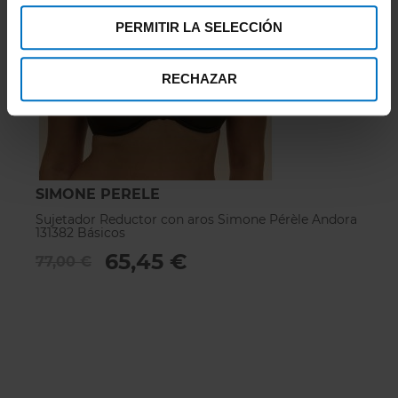
PERMITIR LA SELECCIÓN
RECHAZAR
SIMONE PERELE
Sujetador Reductor con aros Simone Pérèle Andora
131382 Básicos
65,45 €
77,00 €