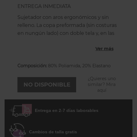
ENTREGA INMEDIATA
Sujetador con aros ergonómicos y sin
relleno. La copa preformada (sin costuras
en nungún lado) con doble tela y, en las
copas más grandes, unas pretinas
Ver más
invisibles entre las dos capas para
garantizar una óptima sujeción. Su suave
tela de alta calidad jacquard tiene un
Composición:
80% Poliamida, 20% Elastano
diseño atemporal, con un sutil dibujo que
¿Quieres uno
le da un toque diferente y moderno. Los
NO DISPONIBLE
similar? Mira
tirantes son regulables en la espalda y
aquí
más anchos en las tallas más grandes. La
espalda es de corte chimenea, está
Entrega en 2-7 días laborables
forrada con powertul muy resistente y es
más alta en las tallas grandes. Enamórate
de su patrón sencillo y moderno.
Cambios de talla gratis