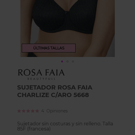
ÚLTIMAS TALLAS
Skip
to
the
beginning
SUJETADOR ROSA FAIA
of
CHARLIZE C/ARO 5668
the
images
gallery
Calificación:
4
Opiniones
100
100
% of
Sujetador sin costuras y sin relleno. Talla
85F (francesa)