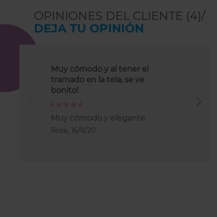
OPINIONES DEL CLIENTE (4)/
DEJA TU OPINIÓN
Muy cómodo y al tener el
Todo perfe
tramado en la tela, se ve
bonito!
100%
Me equivo
tuve ning
100%
Muy cómodo y elegante
hora de ca
chica que
Rosa,
16/8/20
amable ,m
será la ú
por aquí!!!
Maite,
30/1