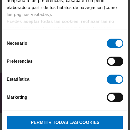
Braga Janira Brislip Esencial 31184 (Pack 3x2)
Br
adaptada a tus preferencias, basada en un perfil
elaborado a partir de tus hábitos de navegación (como
21,15 €
23,50 €
2
las páginas visitadas).
Puedes
aceptar todas las cookies, rechazar las no
necesarias
o
configurarlas
según tus preferencias.
Selección
Necesario
de
consentimiento
Preferencias
TAMBIÉN TE PUEDE
INTERESAR
Estadística
Marketing
PERMITIR TODAS LAS COOKIES