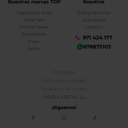
Nuestras marcas TOP
Nosotros
Sujetadores Anita
El blog de Inimar
Rosa Faia
La empresa
Simone Perele
Contacto
Primadonna
971 424 177
Freya
678875103
Janira
Nota Legal
Política de privacidad
Declaración de cookies
FARIGOLA RETAIL S.L.
¡Síguenos!