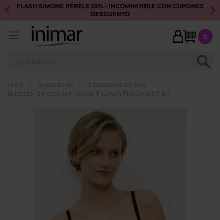
FLASH SIMONE PÉRÈLE 25% - INCOMPATIBLE CON CUPONES
S
DESCUENTO
My Ca
0
BUSC
Inicio
Sujetadores
Sujetadores sin aros
Sujetador sin aros con relleno Triumph Flex Smart P EX
Skip
to
the
end
of
the
images
gallery