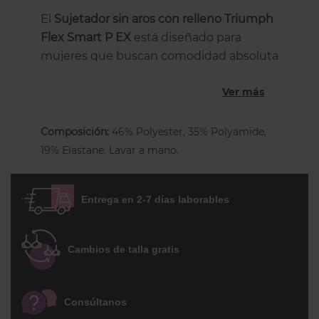
El
Sujetador sin aros con relleno Triumph
Flex Smart P EX
está diseñado para
mujeres que buscan comodidad absoluta
y libertad de movimiento, manteniendo
Ver más
forma y estilo a lo largo del día.
Este sujetador ligero y sin aro ofrece
Composición:
46% Polyester, 35% Polyamide,
copas finas preformadas resistentes a las
19% Elastane. Lavar a mano.
arrugas
y un tejido Flex Smart que se
adapta a cada movimiento. Sus insertos
flexibles permiten que la prenda se
Entrega en 2-7 días laborables
mantenga en su lugar sin renunciar a la
suavidad ni al confort. Además, su escote
con acabado infinito garantiza un look
Cambios de talla gratis
totalmente sin costuras.
Cuenta con
tirantes regulables
y tejido
Consúltanos
reciclado con efecto termorregulador