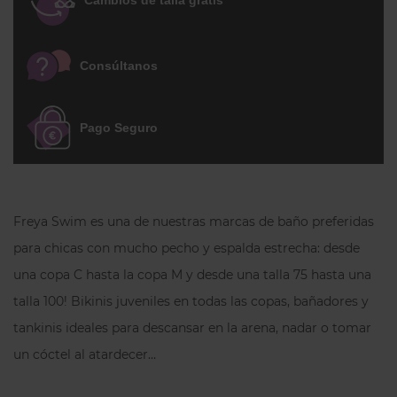
Cambios de talla gratis
buen ajuste hasta la
copa M
.
El diseño recoge el pecho, lo eleva y lo
Consúltanos
centra, proyectándolo hacia delante para
estilizar la silueta. Los
tirantes regulables
incorporan un enganche que permite
Pago Seguro
cruzarlos a la espalda, mientras que la
espalda recta, más alta en tallas grandes,
aporta estabilidad adicional.
Freya Swim es una de nuestras marcas de baño preferidas
ENTREGA EN 5-9 DÍAS LABORABLES.
para chicas con mucho pecho y espalda estrecha: desde
una copa C hasta la copa M y desde una talla 75 hasta una
talla 100! Bikinis juveniles en todas las copas, bañadores y
Preguntas frecuentes
tankinis ideales para descansar en la arena, nadar o tomar
un cóctel al atardecer…
¿Por qué la Parte de arriba Bikini
Jewel Cove High Apex de Freya es