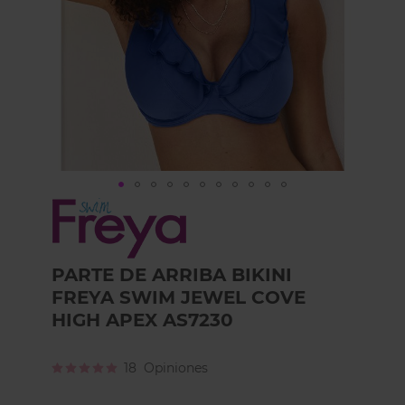
Skip
to
the
beginning
PARTE DE ARRIBA BIKINI
of
the
FREYA SWIM JEWEL COVE
images
HIGH APEX AS7230
gallery
Calificación:
18
Opiniones
100
100
% of