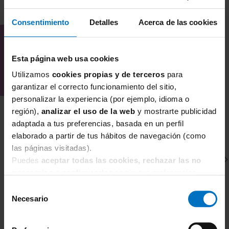
como más escotados, según el estilo de
COMBÍNALO CON
conjunto que se quiera crear.
Consentimiento
Detalles
Acerca de las cookies
¿Por qué comprar la Parte de arriba
Bikini Jewel Cove High Apex de
Freya en Inimar?
Esta página web usa cookies
En Inimar estamos especializadas en
Utilizamos
cookies propias y de terceros
para
corsetería para tallas grandes, prendas de
garantizar el correcto funcionamiento del sitio,
baño con buena sujeción y modelos
personalizar la experiencia (por ejemplo, idioma o
región),
analizar el uso de la web
y mostrarte publicidad
reductores o de capacidad.
adaptada a tus preferencias, basada en un perfil
Seleccionamos tops de bikini que
elaborado a partir de tus hábitos de navegación (como
equilibran diseño y ajuste, especialmente
las páginas visitadas).
en copas grandes.
Puedes
aceptar todas las cookies, rechazar las no
Si buscas un bikini con escote profundo,
necesarias
o
configurarlas
según tus preferencias.
detalle femenino y una sujeción pensada
Selección
para pecho generoso, el modelo Jewel
Necesario
de
Cove High Apex de Freya es una opción
consentimiento
FREYA SWIM
favorecedora y segura.
F