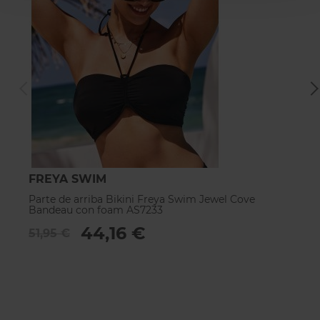
FREYA SWIM
F
Parte de arriba Bikini Freya Swim Jewel Cove
Pa
Bandeau con foam AS7233
c
44,16 €
51,95 €
5