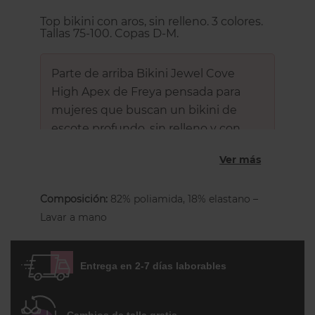
Top bikini con aros, sin relleno. 3 colores.
Tallas 75-100. Copas D-M.
Parte de arriba Bikini Jewel Cove
High Apex de Freya pensada para
mujeres que buscan un bikini de
escote profundo, sin relleno y con
una sujeción adaptada a pechos
Ver más
generosos.
Composición:
82% poliamida, 18% elastano –
Este top de bikini tiene
aros
, es
sin
Lavar a mano
relleno
y presenta un corte triangular con
un
volante en el escote
. Las copas están
Entrega en 2-7 días laborables
forradas y cuentan con costuras
colocadas estratégicamente para dar una
forma más redondeada y mantener un