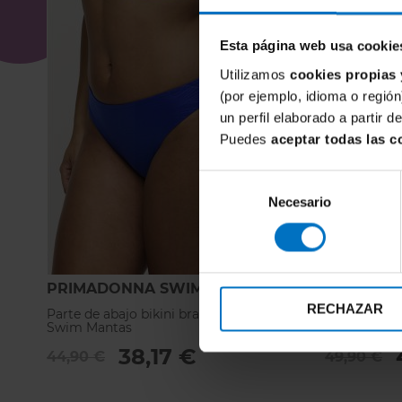
Esta página web usa cookie
Utilizamos
cookies propias 
(por ejemplo, idioma o región
un perfil elaborado a partir 
Puedes
aceptar todas las c
Selección
Necesario
de
consentimiento
PRIMADONNA SWIM
PRIMADO
RECHAZAR
Parte de abajo bikini braga Primadonna
Parte de aba
Swim Mantas
Primadonna
38,17 €
44,90 €
49,90 €