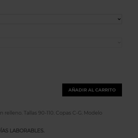
AÑADIR AL CARRITO
n relleno. Tallas 90-110. Copas C-G. Modelo
DÍAS LABORABLES.