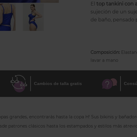
El
top tankini con
sujeción de un suj
de baño, pensado 
una silueta elegan
Este
tankini de cop
con firmeza y pro
Composición:
Elasta
mantener el busto 
lavar a mano
construcción ofrec
equilibrada y natur
La parte tipo cami
Cambios de talla gratis
Consú
ajuste cómodo
que
día. El resultado 
que combina estil
para disfrutar de la
pas grandes, encontrarás hasta la copa H! Sus bikinis y bañado
En
Inimar.com
, la
esde patrones clásicos hasta los estampados y estilos más atrevi
(ESP/FR)
y, entre p