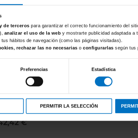
diseño elegante.
¿Con qué combin
s
Puedes combinarl
y de terceros
para garantizar el correcto funcionamiento del siti
PrimaDonna Swim
),
analizar el uso de la web
y mostrarte publicidad adaptada a 
crear un conjunto 
de tus hábitos de navegación (como las páginas visitadas).
ookies, rechazar las no necesarias
o
configurarlas
según tus 
¿Por qué compra
Inimar?
En
Inimar
estamos 
Preferencias
Estadística
grandes
. Seleccio
de copa y patronaj
cuando se necesita
NNA SWIM
Si buscas un tanki
PERMITIR LA SELECCIÓN
PERMIT
jo bikini braga alta
marca experta en c
 Swim Mantas
práctica y favorece
42,42 €