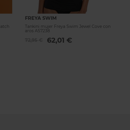
FREYA SWIM
FREY
Match
Tankini mujer Freya Swim Jewel Cove con
Tankin
aros AS7238
con aro
62,01 €
72,95 €
72,95