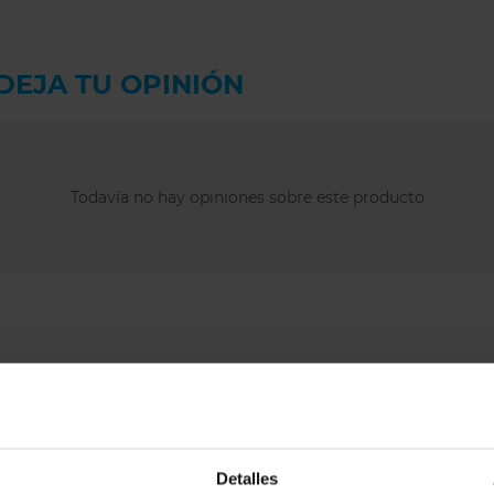
fabricante
(EU)
. Te
más pequeño de 
una copa más
. Por
DEJA TU OPINIÓN
normalmente conv
un ajuste cómodo.
Preguntas 
Todavía no hay opiniones sobre este producto
¿Por qué el tan
entre nuestras c
Porque combina
l
cobertura de un ta
silueta equilibrada
¿Para quién es 
Mantas?
Es ideal para muj
abdomen
sin renu
Detalles