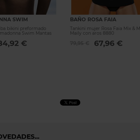
NNA SWIM
BAÑO ROSA FAIA
iba bikini preformado
Tankini mujer Rosa Faia Mix & 
rimadonna Swim Mantas
Maily con aros 8880
84,92 €
67,96 €
79,95 €
VEDADES...