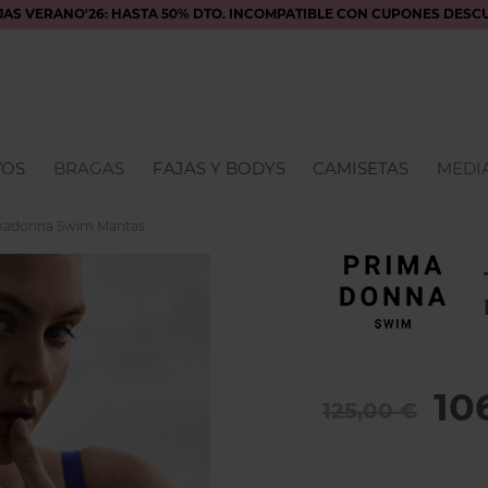
JAS VERANO'26: HASTA 50% DTO. INCOMPATIBLE CON CUPONES DESC
VOS
BRAGAS
FAJAS Y BODYS
CAMISETAS
MEDIA
imadonna Swim Mantas
10
125,00 €