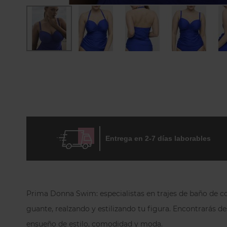
Skip
to
the
beginning
of
the
images
gallery
Entrega en 2-7 días laborables
Prima Donna Swim: especialistas en trajes de baño de co
guante, realzando y estilizando tu figura. Encontrarás d
ensueño de estilo, comodidad y moda.