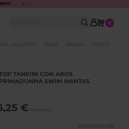
UENTO
ENVÍO GRATIS A PARTIR DE 70€ · ATENCIÓN PERSONALIZ
My Cart
BUSCAR
0
Buscar
S Y CALCETINES
BAÑO
MARCAS
OUTLET
TOP TANKINI CON AROS
PRIMADONNA SWIM MANTAS
6,25 €
Encuentra tu talla