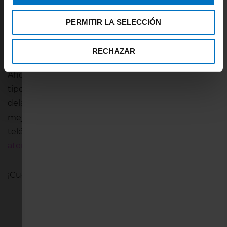
abajo con talle alto y que envuelva el vientre para
conseguir ese efecto. Desde Inimar hemos pensado
PERMITIR LA SELECCIÓN
que puede gustarte la
braga alta bikini Rosa Faia
8711
, por su talle muy alto y su efecto vientre plano.
RECHAZAR
Ahora que tienes todos los consejos de
Inimar
sobre
tipos de bikinis según el cuerpo que tengas, ponte
delante de un espejo, observa tu figura y elige tu
mejor opción. Podemos asesorarte a través del
teléfono 971-42-41-77 o por el correo
atencioncliente@inimare.com
.
¡Cuéntanos qué bikini es el mejor para ti!