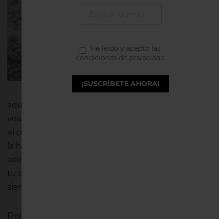
son los
ideales para
nuestro
He leído y acepto las
cuerpo
. La
condiciones de privacidad
respuesta
es bien
¡SUSCRÍBETE AHORA!
sencilla:
aquellos que te siente bien y con los que mejor te
veas. Eso sí, sabemos que también tienes en cuenta
el color de moda o el estampado de la temporada a
la hora de acercarte a una tienda a comprar. Pero
además de estos factores, debes fijarte en cómo es
tu cuerpo y qué es lo mejor para él, y para que tú te
sientas cómoda.
Dependiendo de la forma del cuerpo nos va a sentar