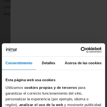
modelo
Freya Swim Jewel Cove AS7231
, que ofrece
una sujeción perfecta gracias a sus copas de fina
espuma y un escote seductor.
Consentimiento
Detalles
Acerca de las cookies
Esta página web usa cookies
Utilizamos
cookies propias y de terceros
para
garantizar el correcto funcionamiento del sitio,
personalizar la experiencia (por ejemplo, idioma o
Bikini Jewel Cove talla grande, para
región),
analizar el uso de la web
y mostrarte publicidad