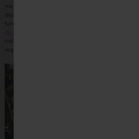
mejor un tipo de bikini u otro. Los patrones y los
diseños con los que juegan los fabricantes son
fundamentales a la hora de escoger tu
traje de baño
de mujer
para este verano. ¡Atenta! Te contamos
todo lo que necesitas saber para elegir tu bikini
según el tipo de cuerpo.