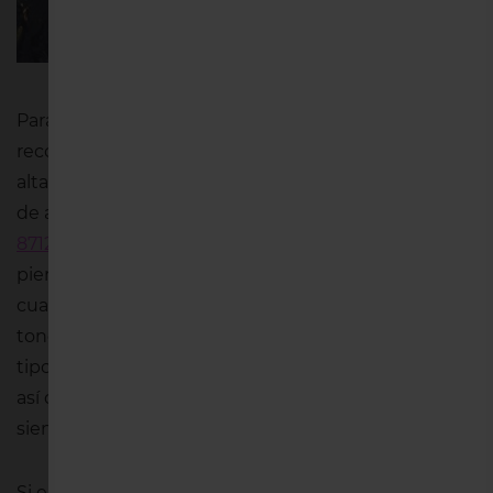
Para aquellas mujeres de poca estatura, nuestra
recomendación es un bikini que tenga una braguita
alta de pierna, para así alargar las piernas. La parte
de abajo del bikini
Rosa Faia Mix & Match Myr
8712
estiliza tu figura con el elevado escote de las
piernas y además, al ser negra, combina con
cualquier parte de arriba y sienta bien en todos los
tonos de piel. Si eres alta, atrévete con cualquier
tipo de bikini, tu cuerpo aceptará todos los diseños
así que solo tienes que buscar la talla que mejor te
siente.
Si eres de esas mujeres que apenas tiene curvas,