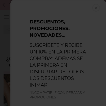
Inicio
Blog
REBAJAS VERANO'26: HASTA 50% DTO. INCOMPATIBLE CON
S
¿Qué bikini debo usar según mi cuerpo? El bikini ideal para tu tipo de
CUPONES DESCUENTO
cuerpo
CERR
My Ca
0
DESCUENTOS,
PROMOCIONES,
BUSC
NOVEDADES...
SUSCRÍBETE Y RECIBE
UN 10% EN LA PRIMERA
¿Qué bikini debo usar según mi
COMPRA*. ADEMÁS SÉ
cuerpo? El bikini ideal para tu
LA PRIMERA EN
tipo de cuerpo
DISFRUTAR DE TODOS
Muchas
LOS DESCUENTOS
veces nos
INIMAR
hemos
*INCOMPATIBLE CON REBAJAS Y
preguntado
PROMOCIONES
qué
binikis