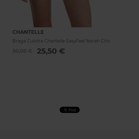
CHANTELLE
C
Braga Culotte Chantelle EasyFeel Norah Chic
Br
25,50 €
30,00 €
3