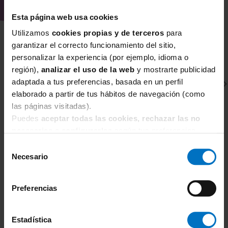
Esta página web usa cookies
Utilizamos
cookies propias y de terceros
para
garantizar el correcto funcionamiento del sitio,
personalizar la experiencia (por ejemplo, idioma o
región),
analizar el uso de la web
y mostrarte publicidad
adaptada a tus preferencias, basada en un perfil
elaborado a partir de tus hábitos de navegación (como
las páginas visitadas).
Puedes
aceptar todas las cookies, rechazar las no
necesarias
o
configurarlas
según tus preferencias.
Selección
CHANTELLE
C
Necesario
de
Sujetador con aros Moldeado Chantelle EasyFeel
Su
Norah Chic
N
consentimiento
57,80 €
68,00 €
6
Preferencias
Estadística