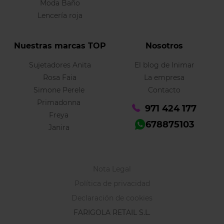
Moda Baño
Lencería roja
Nuestras marcas TOP
Nosotros
Sujetadores Anita
El blog de Inimar
Rosa Faia
La empresa
Simone Perele
Contacto
Primadonna
971 424 177
Freya
678875103
Janira
Nota Legal
Política de privacidad
Declaración de cookies
FARIGOLA RETAIL S.L.