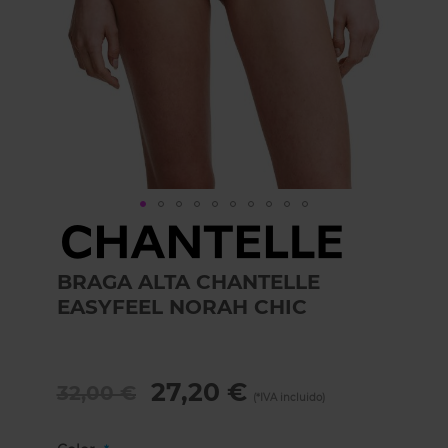
Skip
to
the
BRAGA ALTA CHANTELLE
beginning
of
EASYFEEL NORAH CHIC
the
images
gallery
27,20 €
32,00 €