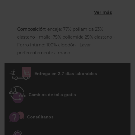
encaje gráfico en caderas
.
Ver más
Tipo:
Braga de cintura alta
Cobertura:
Moderada, opaca
Composición:
encaje: 77% poliamida 23%
elastano - malla: 75% poliamida 25% elastano -
Material:
Tejido de punto suave y
Forro íntimo: 100% algodón - Lavar
opaco ultra cómodo
preferentemente a mano
Detalles:
Paneles de encaje gráfico
sobre las caderas semi-transparente
Entrega en 2-7 días laborables
Comodidad:
Excepcional, perfecta
para uso diario
Sostenibilidad:
Encaje gráfico
Cambios de talla gratis
elaborado con fibras recicladas
Comodidad y estilo moderno en una
Consúltanos
braga alta que abraza la silueta.