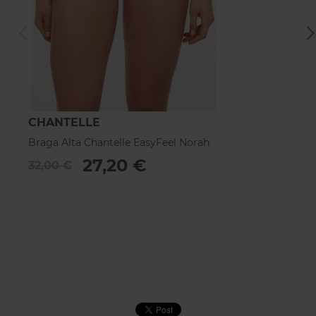
CHANTELLE
C
Braga Alta Chantelle EasyFeel Norah
Br
27,20 €
32,00 €
2