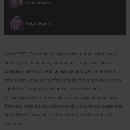
piernas, que la fija en su sitio.
Consúltanos
Discreción con Estilo:
Opacidad en la
parte frontal mientras que por
Pago Seguro
detrás es de encaje semi-
transparente qie le da un toque
muy femenino y elegante.
Acabado Premium:
Un básico con
Desde 1876, Chantelle ha sabido plasmar su saber-hacer
toda la calidad de la lencería
único y, en cada época, innovar con creaciones únicas
francesa que tu piel amará.
puestas al servicio de la belleza de la mujer. Su lencería
para el día a día está confeccionada con materiales de alta
Una braguita culotte que no querrás
calidad, es elegante, cómoda y sienta muy bien.
quitarte. Elige el confort sin renunciar a la
Actualmente Chantelle es el líder mundial de la lencería
belleza y el diseño Chantelle.
francesa, cada día sigue innovando y aportando elegantes
novedades al servicio del bienestar y la belleza de las
mujeres.