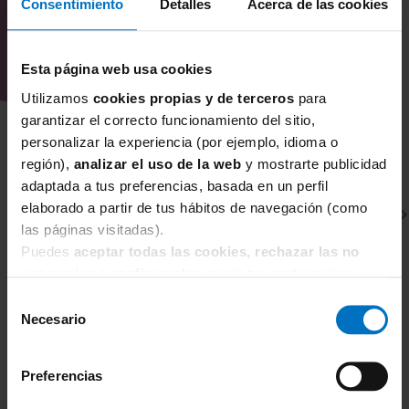
Consentimiento
Detalles
Acerca de las cookies
Esta página web usa cookies
Utilizamos
cookies propias y de terceros
para
garantizar el correcto funcionamiento del sitio,
personalizar la experiencia (por ejemplo, idioma o
región),
analizar el uso de la web
y mostrarte publicidad
adaptada a tus preferencias, basada en un perfil
elaborado a partir de tus hábitos de navegación (como
las páginas visitadas).
Puedes
aceptar todas las cookies, rechazar las no
necesarias
o
configurarlas
según tus preferencias.
Selección
Necesario
de
CHANTELLE
C
consentimiento
Sujetador con aros Moldeado Chantelle EasyFeel
Su
Norah
N
Preferencias
57,80 €
68,00 €
7