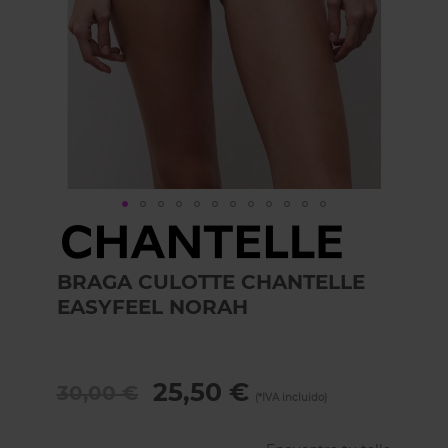
Skip
to
the
BRAGA CULOTTE CHANTELLE
beginning
of
EASYFEEL NORAH
the
images
gallery
25,50 €
30,00 €