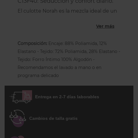
C13F40: Seducción y confort diario.
El culotte Norah es la mezcla ideal de un
diseño femenino y la comodidad más
Ver más
absoluta. Su confección utiliza el
innovador encaje floral
por su extrema
suavidad y un tejido de malla opaca que
Composición:
Encaje: 88% Poliamida, 12%
garantiza un confort excepcional.
Elastano - Tejido: 72% Poliamida, 28% Elastano -
Tejido: Forro Íntimo 100% Algodón -
El Diseño Clave para tu Comodidad:
‌‍‍‌‌‍‍‌‍‍‍‌‌‌‍‍‍‍‌‌‍‍‌‌‌‌‌‌‌‌‍‌‌‍‍‍‍Recomendamos el lavado a mano o en
Máxima comodidad:
El encaje suave
programa delicado
y la malla opaca garantizan un
confort excepcional sin irritaciones.
Entrega en 2-7 días laborables
Corte Clásico Moderno:
Diseño
shorty
con cobertura clásica en el
glúteo para un look actual y muy
Cambios de talla gratis
cómodo para cualquier
talla
, gracias
a las gomas del recorte de las