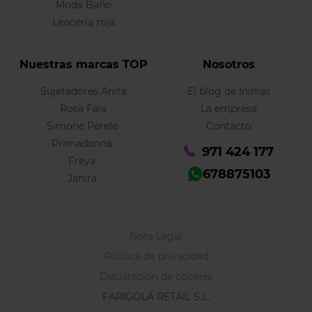
Moda Baño
Lencería roja
Nuestras marcas TOP
Nosotros
Sujetadores Anita
El blog de Inimar
Rosa Faia
La empresa
Simone Perele
Contacto
Primadonna
971 424 177
Freya
678875103
Janira
Nota Legal
Política de privacidad
Declaración de cookies
FARIGOLA RETAIL S.L.