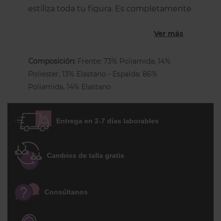
estiliza toda tu figura. Es completamente
opaca, con costuras planas para que no
Ver más
se note bajo la ropa. Tiene un tacto muy
suave, por delante es de rejilla sobre un
forro color nude que da la impresión de
Composición:
Frente: 73% Poliamida, 14%
transparencia mientras que por detrás es
Poliester, 13% Elastano - Espalda: 86%
de suave punto opaco. En la entrepierna
Poliamida, 14% Elastano
tiene un forro de algodón para mayor
higiene. Perfecta para el uso diario.
Entrega en 2-7 días laborables
Cambios de talla gratis
Consúltanos