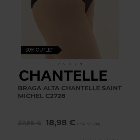
50%
OUTLET
Skip
to
the
BRAGA ALTA CHANTELLE SAINT
beginning
of
MICHEL C2728
the
images
gallery
18,98 €
37,95 €