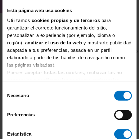
Esta página web usa cookies
Utilizamos
cookies propias y de terceros
para
garantizar el correcto funcionamiento del sitio,
personalizar la experiencia (por ejemplo, idioma o
región),
analizar el uso de la web
y mostrarte publicidad
adaptada a tus preferencias, basada en un perfil
elaborado a partir de tus hábitos de navegación (como
las páginas visitadas).
Puedes
aceptar todas las cookies, rechazar las no
necesarias
o
configurarlas
según tus preferencias.
Selección
CHANTELLE
C
Necesario
de
Sujetador Chantelle Saint Michel C2721
Su
18
consentimiento
34,98 €
69,95 €
7
Preferencias
Estadística